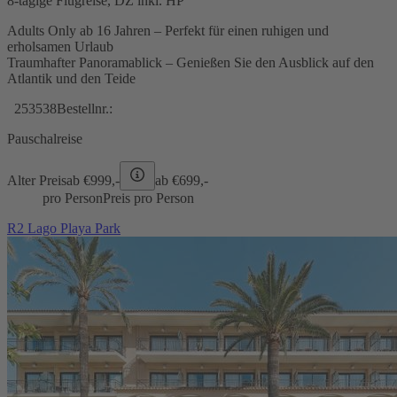
8-tägige Flugreise, DZ inkl. HP
Adults Only ab 16 Jahren – Perfekt für einen ruhigen und
erholsamen Urlaub
Traumhafter Panoramablick – Genießen Sie den Ausblick auf den
Atlantik und den Teide
253538
Bestellnr.:
Pauschalreise
Alter Preis
ab €
999,-
ab €
699,-
pro Person
Preis pro Person
R2 Lago Playa Park