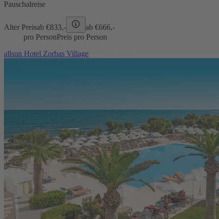
Pauschalreise
Alter Preis
ab €
833,-
ab €
666,-
pro Person
Preis pro Person
allsun Hotel Zorbas Village