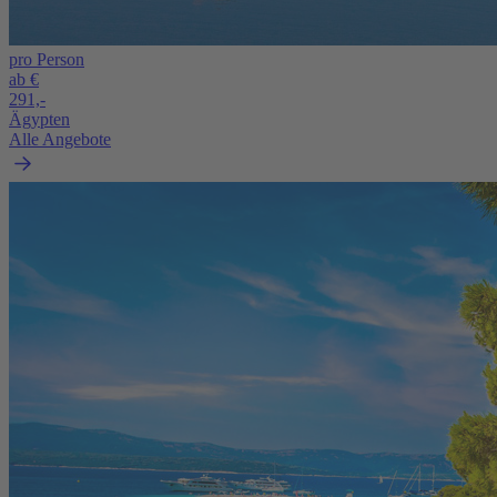
pro Person
ab €
291,-
Ägypten
Alle Angebote