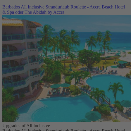
Barbados All Inclusive Strandurlaub Roulette - Accra Beach Hotel
& Spa oder The Abidah by Accra
Upgrade auf All Inclusive
Barbados All Inclusive Strandurlaub Roulette - Accra Beach Hotel