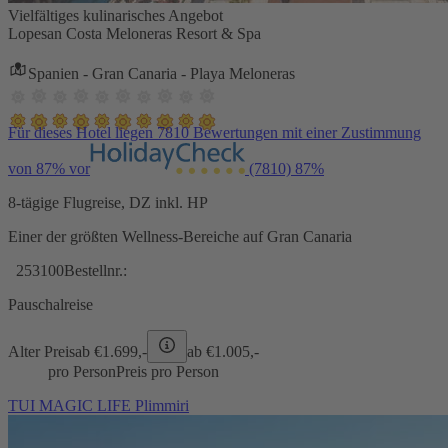
Vielfältiges kulinarisches Angebot
Lopesan Costa Meloneras Resort & Spa
Spanien - Gran Canaria - Playa Meloneras
Für dieses Hotel liegen 7810 Bewertungen mit einer Zustimmung
von 87% vor
(7810)
87%
8-tägige Flugreise, DZ inkl. HP
Einer der größten Wellness-Bereiche auf Gran Canaria
253100
Bestellnr.:
Pauschalreise
Alter Preis
ab €
1.699,-
ab €
1.005,-
pro Person
Preis pro Person
TUI MAGIC LIFE Plimmiri