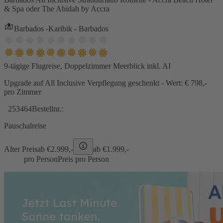
& Spa oder The Abidah by Accra
Barbados -Karibik - Barbados
9-tägige Flugreise, Doppelzimmer Meerblick inkl. AI
Upgrade auf All Inclusive Verpflegung geschenkt - Wert: € 798,-
pro Zimmer
253464
Bestellnr.:
Pauschalreise
Alter Preis
ab €
2.999,-
ab €
1.999,-
pro Person
Preis pro Person