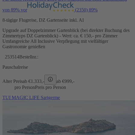
von 89% vor
(2350)
89%
8-tägige Flugreise, DZ Gartenseite inkl. AI
Upgrade auf Doppelzimmer Gartenblick (bei direkter Buchung des
Zimmertyps DZ Gartenblick) - Wert: ca. € 150,- pro Zimmer
Umfangreiche All Inclusive Verpflegung mit vielfältiger
Gastronomie genießen
253514
Bestellnr.:
Pauschalreise
Alter Preis
ab €
1.333,-
ab €
999,-
pro Person
Preis pro Person
TUI MAGIC LIFE Sarigerme