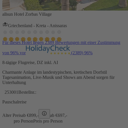
allsun Hotel Zorbas Village
Griechenland - Kreta - Anissaras
Für dieses Hotel liegen 2389 Bewertungen mit einer Zustimmung
von 96% vor
(2389)
96%
8-tägige Flugreise, DZ inkl. AI
Charmante Anlage im landestypischen, kretischen Dorfstil
Tagesanimation, Live-Musik und Shows am Abend sorgen für
Unterhaltung
253001
Bestellnr.:
Pauschalreise
Alter Preis
ab €
899,-
ab €
697,-
pro Person
Preis pro Person