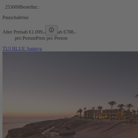
253009
Bestellnr.:
Pauschalreise
Alter Preis
ab €
1.099,-
ab €
788,-
pro Person
Preis pro Person
TUI BLUE Samaya