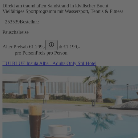
Direkt am traumhaften Sandstrand in idyllischer Bucht
Vielfältiges Sportprogramm mit Wassersport, Tennis & Fitness
253539
Bestellnr.:
Pauschalreise
Alter Preis
ab €
1.299,-
ab €
1.199,-
pro Person
Preis pro Person
TUI BLUE Insula Alba - Adults Only Stil-Hotel