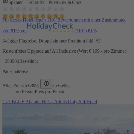
Spanien - Teneriffa - Puerto de la Cruz
Für dieses Hotel liegen 1191 Bewertungen mit einer Zustimmung
von 81% vor
(1191)
81%
8-tägige Flugreise, Doppelzimmer Premium inkl. AI
Kostenfreies Upgrade auf All Inclusive (Wert € 199.- pro Zimmer)
253500
Bestellnr.:
Pauschalreise
Alter Preis
ab €
899,-
ab €
699,-
pro Person
Preis pro Person
TUI BLUE Atlantic Hills - Adults Only Stil-Hotel