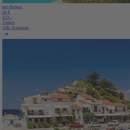
pro Person
ab €
233,-
Türkei
Alle Angebote