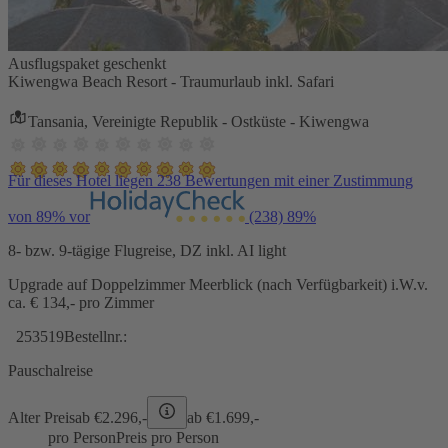
Ausflugspaket geschenkt
Kiwengwa Beach Resort - Traumurlaub inkl. Safari
Tansania, Vereinigte Republik - Ostküste - Kiwengwa
Für dieses Hotel liegen 238 Bewertungen mit einer Zustimmung
von 89% vor
(238)
89%
8- bzw. 9-tägige Flugreise, DZ inkl. AI light
Upgrade auf Doppelzimmer Meerblick (nach Verfügbarkeit) i.W.v.
ca. € 134,- pro Zimmer
253519
Bestellnr.:
Pauschalreise
Alter Preis
ab €
2.296,-
ab €
1.699,-
pro Person
Preis pro Person