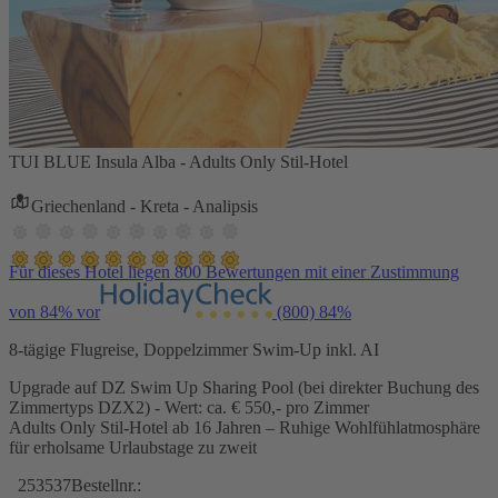
TUI BLUE Insula Alba - Adults Only Stil-Hotel
Griechenland - Kreta - Analipsis
Für dieses Hotel liegen 800 Bewertungen mit einer Zustimmung
von 84% vor
(800)
84%
8-tägige Flugreise, Doppelzimmer Swim-Up inkl. AI
Upgrade auf DZ Swim Up Sharing Pool (bei direkter Buchung des
Zimmertyps DZX2) - Wert: ca. € 550,- pro Zimmer
Adults Only Stil-Hotel ab 16 Jahren – Ruhige Wohlfühlatmosphäre
für erholsame Urlaubstage zu zweit
253537
Bestellnr.: