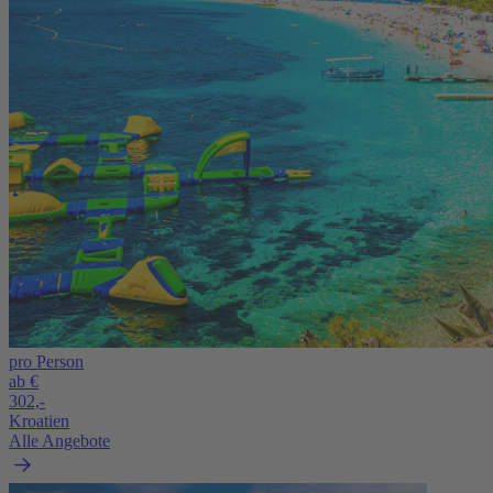
pro Person
ab €
302,-
Kroatien
Alle Angebote