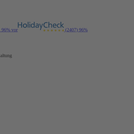
n 96% vor
(2407)
96%
altung