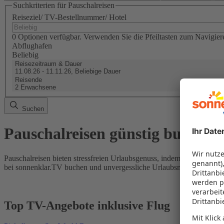
Suchkriterien für Pauschalreisen
Reiseziel/ TV-Bestellnummer/ Hotel
0 Optionen verfügbar. Verwenden Sie die Pfeiltasten zum Navigier
Abflughafen
Beliebig
Reisezeitraum & Dauer
11.08.26 - 11.11.26, Beliebige Dauer
Reisende
2 Erwachsene
Suchen
Pauschalreisen günstig buchen
Pauschalreisen bieten stressfreien Urlaubsgenuss, indem Flug und Hot
bei sonnenklar.TV buchen und unvergessliche Urlaubsmomente erleb
Top TV-Angebote inklusive Flug