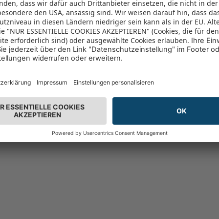
n 96% vor
(6893)
96%
- nur solange der Vorrat reicht