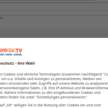
en.
el in einem Paket kombiniert werden – das spart Zeit und Geld. Nutzen 
en!