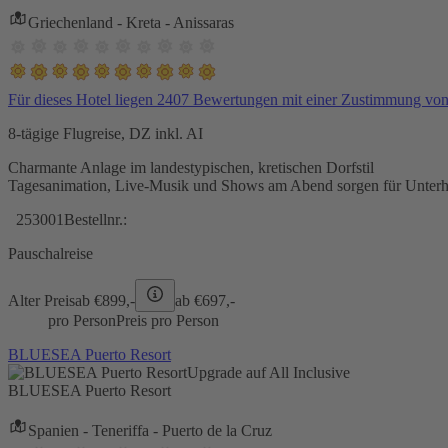
Griechenland - Kreta - Anissaras
Für dieses Hotel liegen 2407 Bewertungen mit einer Zustimmung vo
8-tägige Flugreise, DZ inkl. AI
Charmante Anlage im landestypischen, kretischen Dorfstil
Tagesanimation, Live-Musik und Shows am Abend sorgen für Unterh
253001
Bestellnr.:
Pauschalreise
Alter Preis
ab €
899,-
ab €
697,-
pro Person
Preis pro Person
BLUESEA Puerto Resort
Upgrade auf All Inclusive
BLUESEA Puerto Resort
Spanien - Teneriffa - Puerto de la Cruz