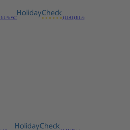
n 81% vor
(1191)
81%