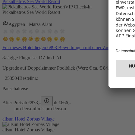
Pickalbatros Sea World Resort
VIP Check-In
Pickalbatros Sea World Resort
Ägypten - Marsa Alam
Für dieses Hotel liegen 6893 Bewertungen mit einer Zustimmung vo
8-tägige Flugreise, DZ inkl. AI
Upgrade auf Doppelzimmer Poolblick (Wert: € ca. € 84,- pro Zimmer) 
253504
Bestellnr.:
Pauschalreise
Alter Preis
ab €
833,-
ab €
666,-
pro Person
Preis pro Person
allsun Hotel Zorbas Village
allsun Hotel Zorbas Village