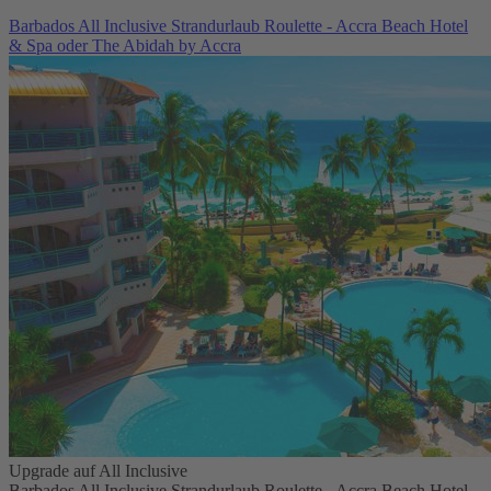
Barbados All Inclusive Strandurlaub Roulette - Accra Beach Hotel
& Spa oder The Abidah by Accra
Upgrade auf All Inclusive
Barbados All Inclusive Strandurlaub Roulette - Accra Beach Hotel