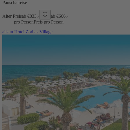
Pauschalreise
Alter Preis
ab €
833,-
ab €
666,-
pro Person
Preis pro Person
allsun Hotel Zorbas Village