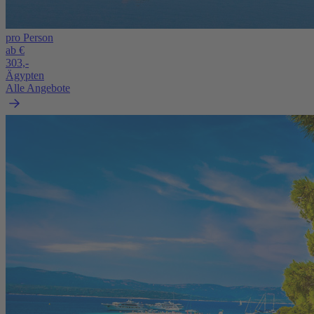
pro Person
ab €
303,-
Ägypten
Alle Angebote