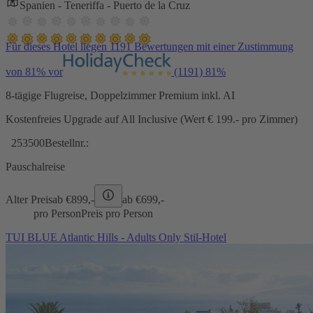
Spanien - Teneriffa - Puerto de la Cruz
Für dieses Hotel liegen 1191 Bewertungen mit einer Zustimmung
von 81% vor
(1191)
81%
8-tägige Flugreise, Doppelzimmer Premium inkl. AI
Kostenfreies Upgrade auf All Inclusive (Wert € 199.- pro Zimmer)
253500
Bestellnr.:
Pauschalreise
Alter Preis
ab €
899,-
ab €
699,-
pro Person
Preis pro Person
TUI BLUE Atlantic Hills - Adults Only Stil-Hotel