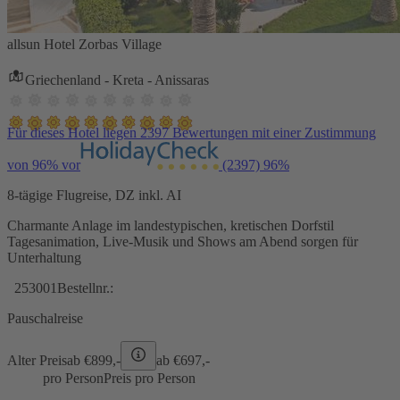
allsun Hotel Zorbas Village
Griechenland - Kreta - Anissaras
Für dieses Hotel liegen 2397 Bewertungen mit einer Zustimmung
von 96% vor
(2397)
96%
8-tägige Flugreise, DZ inkl. AI
Charmante Anlage im landestypischen, kretischen Dorfstil
Tagesanimation, Live-Musik und Shows am Abend sorgen für
Unterhaltung
253001
Bestellnr.:
Pauschalreise
Alter Preis
ab €
899,-
ab €
697,-
pro Person
Preis pro Person