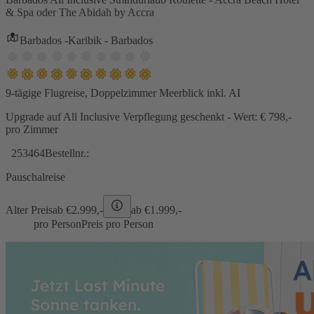
& Spa oder The Abidah by Accra
Barbados -Karibik - Barbados
9-tägige Flugreise, Doppelzimmer Meerblick inkl. AI
Upgrade auf All Inclusive Verpflegung geschenkt - Wert: € 798,-
pro Zimmer
253464
Bestellnr.:
Pauschalreise
Alter Preis
ab €
2.999,-
ab €
1.999,-
pro Person
Preis pro Person