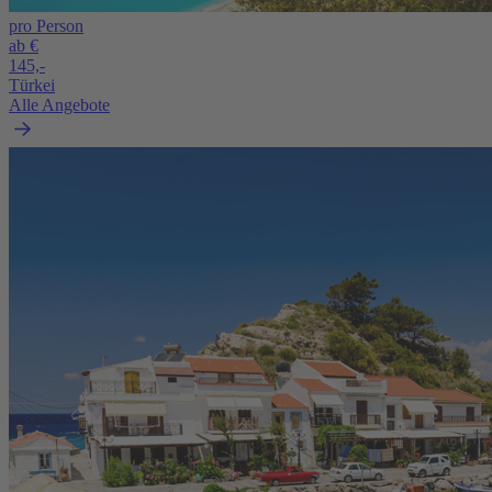
pro Person
ab €
145,-
Türkei
Alle Angebote