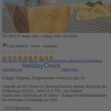
TUI BLUE Insula Alba - Adults Only Stil-Hotel
Griechenland - Kreta - Analipsis
Für dieses Hotel liegen 800 Bewertungen mit einer Zustimmung
von 84% vor
(800)
84%
8-tägige Flugreise, Doppelzimmer Swim-Up inkl. AI
Upgrade auf DZ Swim Up Sharing Pool (bei direkter Buchung des
Zimmertyps DZX2) - Wert: ca. € 550,- pro Zimmer
Adults Only Stil-Hotel ab 16 Jahren – Ruhige Wohlfühlatmosphäre
für erholsame Urlaubstage zu zweit
253537
Bestellnr.: