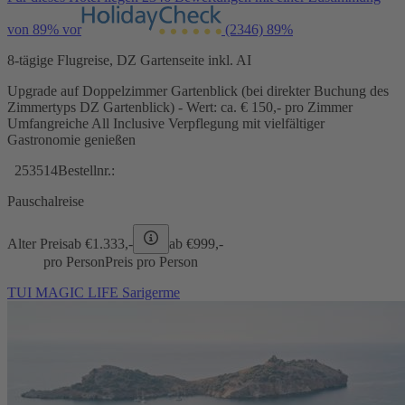
von 89% vor
(2346)
89%
8-tägige Flugreise, DZ Gartenseite inkl. AI
Upgrade auf Doppelzimmer Gartenblick (bei direkter Buchung des
Zimmertyps DZ Gartenblick) - Wert: ca. € 150,- pro Zimmer
Umfangreiche All Inclusive Verpflegung mit vielfältiger
Gastronomie genießen
253514
Bestellnr.:
Pauschalreise
Alter Preis
ab €
1.333,-
ab €
999,-
pro Person
Preis pro Person
TUI MAGIC LIFE Sarigerme