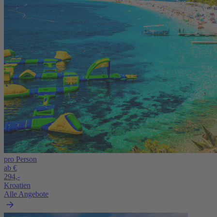
pro Person
ab €
294,-
Kroatien
Alle Angebote