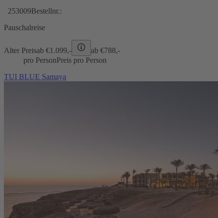
253009
Bestellnr.:
Pauschalreise
Alter Preis
ab €
1.099,-
ab €
788,-
pro Person
Preis pro Person
TUI BLUE Samaya