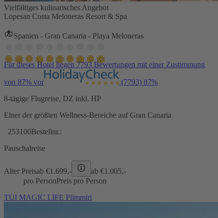
Vielfältiges kulinarisches Angebot
Lopesan Costa Meloneras Resort & Spa
Spanien - Gran Canaria - Playa Meloneras
Für dieses Hotel liegen 7793 Bewertungen mit einer Zustimmung
von 87% vor
(7793)
87%
8-tägige Flugreise, DZ inkl. HP
Einer der größten Wellness-Bereiche auf Gran Canaria
253100
Bestellnr.:
Pauschalreise
Alter Preis
ab €
1.699,-
ab €
1.005,-
pro Person
Preis pro Person
TUI MAGIC LIFE Plimmiri