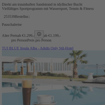
Direkt am traumhaften Sandstrand in idyllischer Bucht
Vielfältiges Sportprogramm mit Wassersport, Tennis & Fitness
253539
Bestellnr.:
Pauschalreise
Alter Preis
ab €
1.299,-
ab €
1.199,-
pro Person
Preis pro Person
TUI BLUE Insula Alba - Adults Only Stil-Hotel