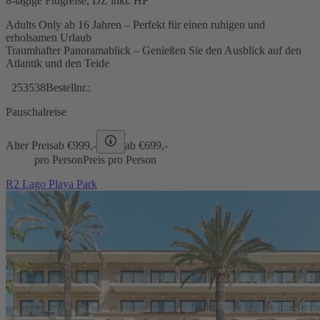
8-tägige Flugreise, DZ inkl. HP
Adults Only ab 16 Jahren – Perfekt für einen ruhigen und
erholsamen Urlaub
Traumhafter Panoramablick – Genießen Sie den Ausblick auf den
Atlantik und den Teide
253538
Bestellnr.:
Pauschalreise
Alter Preis
ab €
999,-
ab €
699,-
pro Person
Preis pro Person
R2 Lago Playa Park