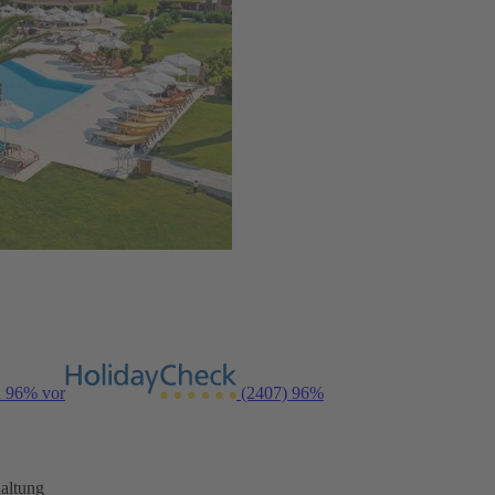
n 96% vor
(2407)
96%
altung