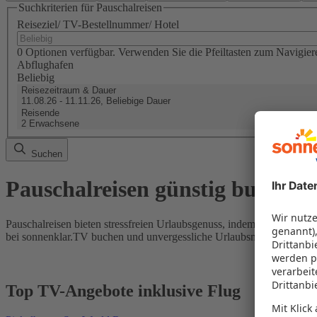
Suchkriterien für Pauschalreisen
Reiseziel/ TV-Bestellnummer/ Hotel
0 Optionen verfügbar. Verwenden Sie die Pfeiltasten zum Navigier
Abflughafen
Beliebig
Reisezeitraum & Dauer
11.08.26 - 11.11.26, Beliebige Dauer
Reisende
2 Erwachsene
Suchen
Pauschalreisen günstig buchen
Pauschalreisen bieten stressfreien Urlaubsgenuss, indem Flug und Hot
bei sonnenklar.TV buchen und unvergessliche Urlaubsmomente erleb
Top TV-Angebote inklusive Flug