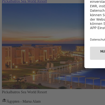
Pickalbatros Sea World Resort
Pickalbatros Sea World Resort
Ägypten - Marsa Alam