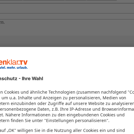
en.
el in einem Paket kombiniert werden – das spart Zeit und Geld. Nutzen 
en!