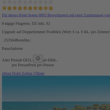
Für dieses Hotel liegen 6893 Bewertungen mit einer Zustimmung vo
8-tägige Flugreise, DZ inkl. AI
Upgrade auf Doppelzimmer Poolblick (Wert: € ca. € 84,- pro Zimmer) 
253504
Bestellnr.:
Pauschalreise
Alter Preis
ab €
833,-
ab €
666,-
pro Person
Preis pro Person
allsun Hotel Zorbas Village