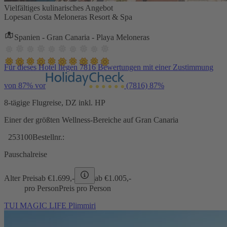
Vielfältiges kulinarisches Angebot
Lopesan Costa Meloneras Resort & Spa
Spanien - Gran Canaria - Playa Meloneras
Für dieses Hotel liegen 7816 Bewertungen mit einer Zustimmung
von 87% vor
(7816)
87%
8-tägige Flugreise, DZ inkl. HP
Einer der größten Wellness-Bereiche auf Gran Canaria
253100
Bestellnr.:
Pauschalreise
Alter Preis
ab €
1.699,-
ab €
1.005,-
pro Person
Preis pro Person
TUI MAGIC LIFE Plimmiri