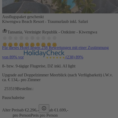
Ausflugspaket geschenkt
Kiwengwa Beach Resort - Traumurlaub inkl. Safari
Tansania, Vereinigte Republik - Ostküste - Kiwengwa
Für dieses Hotel liegen 238 Bewertungen mit einer Zustimmung
von 89% vor
(238)
89%
8- bzw. 9-tägige Flugreise, DZ inkl. AI light
Upgrade auf Doppelzimmer Meerblick (nach Verfügbarkeit) i.W.v.
ca. € 134,- pro Zimmer
253519
Bestellnr.:
Pauschalreise
Alter Preis
ab €
2.296,-
ab €
1.699,-
pro Person
Preis pro Person