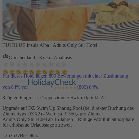
TUI BLUE Insula Alba - Adults Only Stil-Hotel
Griechenland - Kreta - Analipsis
Für dieses Hotel liegen 800 Bewertungen mit einer Zustimmung
von 84% vor
(800)
84%
8-tägige Flugreise, Doppelzimmer Swim-Up inkl. AI
Upgrade auf DZ Swim Up Sharing Pool (bei direkter Buchung des
Zimmertyps DZX2) - Wert: ca. € 550,- pro Zimmer
Adults Only Stil-Hotel ab 16 Jahren – Ruhige Wohlfühlatmosphäre
für erholsame Urlaubstage zu zweit
253537
Bestellnr.: