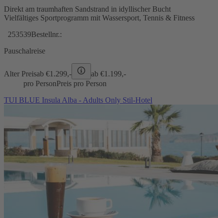
Direkt am traumhaften Sandstrand in idyllischer Bucht
Vielfältiges Sportprogramm mit Wassersport, Tennis & Fitness
253539
Bestellnr.:
Pauschalreise
Alter Preis
ab €
1.299,-
ab €
1.199,-
pro Person
Preis pro Person
TUI BLUE Insula Alba - Adults Only Stil-Hotel