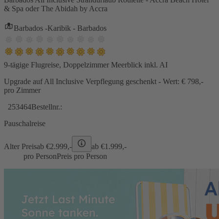
& Spa oder The Abidah by Accra
Barbados -Karibik - Barbados
9-tägige Flugreise, Doppelzimmer Meerblick inkl. AI
Upgrade auf All Inclusive Verpflegung geschenkt - Wert: € 798,-
pro Zimmer
253464
Bestellnr.:
Pauschalreise
Alter Preis
ab €
2.999,-
ab €
1.999,-
pro Person
Preis pro Person