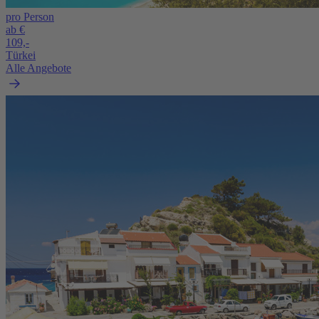
pro Person
ab €
109,-
Türkei
Alle Angebote