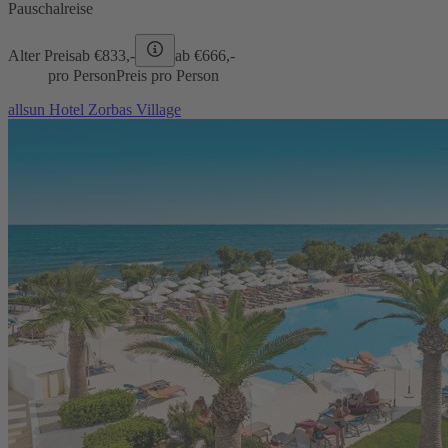
Pauschalreise
Alter Preis
ab €
833,-
ab €
666,-
pro Person
Preis pro Person
allsun Hotel Zorbas Village