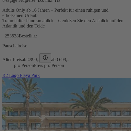
8-tägige Flugreise, DZ inkl. HP
Adults Only ab 16 Jahren – Perfekt für einen ruhigen und
erholsamen Urlaub
Traumhafter Panoramablick – Genießen Sie den Ausblick auf den
Atlantik und den Teide
253538
Bestellnr.:
Pauschalreise
Alter Preis
ab €
999,-
ab €
699,-
pro Person
Preis pro Person
R2 Lago Playa Park