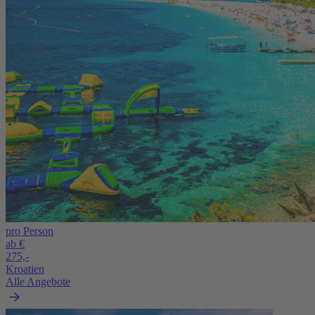
pro Person
ab €
275,-
Kroatien
Alle Angebote