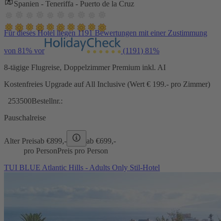
Spanien - Teneriffa - Puerto de la Cruz
Für dieses Hotel liegen 1191 Bewertungen mit einer Zustimmung
von 81% vor
(1191)
81%
8-tägige Flugreise, Doppelzimmer Premium inkl. AI
Kostenfreies Upgrade auf All Inclusive (Wert € 199.- pro Zimmer)
253500
Bestellnr.:
Pauschalreise
Alter Preis
ab €
899,-
ab €
699,-
pro Person
Preis pro Person
TUI BLUE Atlantic Hills - Adults Only Stil-Hotel