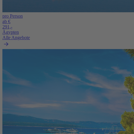
pro Person
ab €
291,-
Ägypten
Alle Angebote