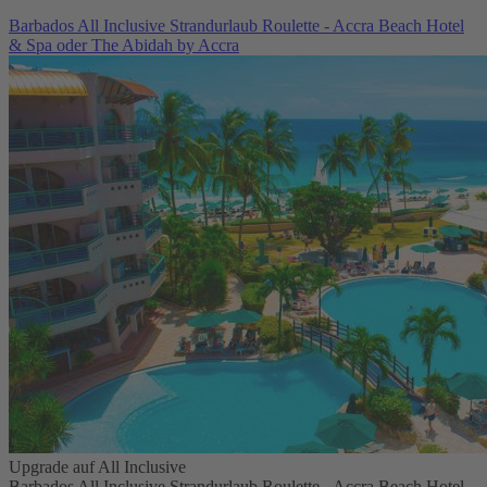
Barbados All Inclusive Strandurlaub Roulette - Accra Beach Hotel
& Spa oder The Abidah by Accra
Upgrade auf All Inclusive
Barbados All Inclusive Strandurlaub Roulette - Accra Beach Hotel