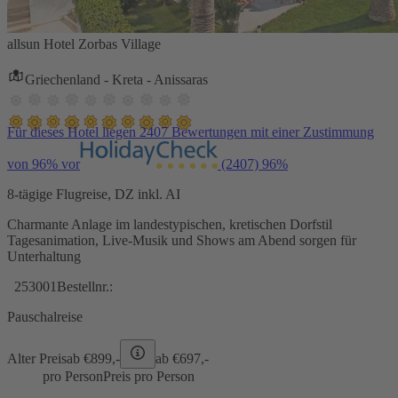
allsun Hotel Zorbas Village
Griechenland - Kreta - Anissaras
Für dieses Hotel liegen 2407 Bewertungen mit einer Zustimmung
von 96% vor
(2407)
96%
8-tägige Flugreise, DZ inkl. AI
Charmante Anlage im landestypischen, kretischen Dorfstil
Tagesanimation, Live-Musik und Shows am Abend sorgen für
Unterhaltung
253001
Bestellnr.:
Pauschalreise
Alter Preis
ab €
899,-
ab €
697,-
pro Person
Preis pro Person