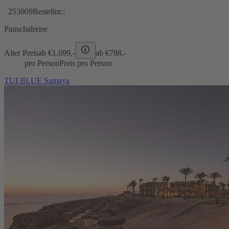
253009
Bestellnr.:
Pauschalreise
Alter Preis
ab €
1.099,-
ab €
788,-
pro Person
Preis pro Person
TUI BLUE Samaya