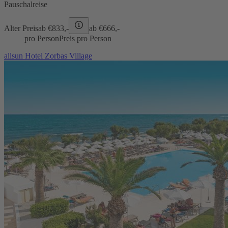
Pauschalreise
Alter Preis
ab €
833,-
ab €
666,-
pro Person
Preis pro Person
allsun Hotel Zorbas Village