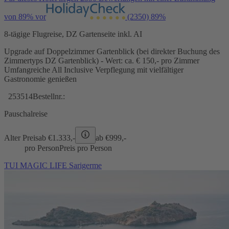
von 89% vor
(2350)
89%
8-tägige Flugreise, DZ Gartenseite inkl. AI
Upgrade auf Doppelzimmer Gartenblick (bei direkter Buchung des
Zimmertyps DZ Gartenblick) - Wert: ca. € 150,- pro Zimmer
Umfangreiche All Inclusive Verpflegung mit vielfältiger
Gastronomie genießen
253514
Bestellnr.:
Pauschalreise
Alter Preis
ab €
1.333,-
ab €
999,-
pro Person
Preis pro Person
TUI MAGIC LIFE Sarigerme