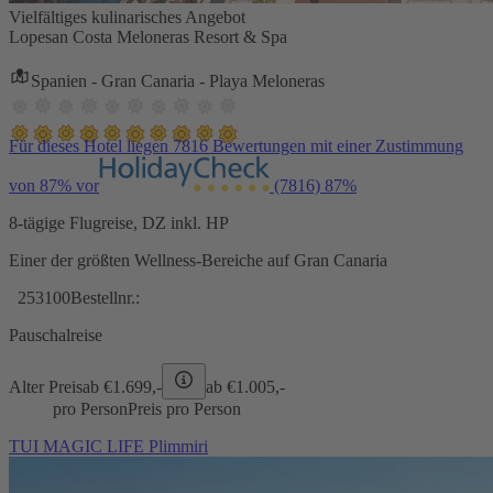
Vielfältiges kulinarisches Angebot
Lopesan Costa Meloneras Resort & Spa
Spanien - Gran Canaria - Playa Meloneras
Für dieses Hotel liegen 7816 Bewertungen mit einer Zustimmung
von 87% vor
(7816)
87%
8-tägige Flugreise, DZ inkl. HP
Einer der größten Wellness-Bereiche auf Gran Canaria
253100
Bestellnr.:
Pauschalreise
Alter Preis
ab €
1.699,-
ab €
1.005,-
pro Person
Preis pro Person
TUI MAGIC LIFE Plimmiri