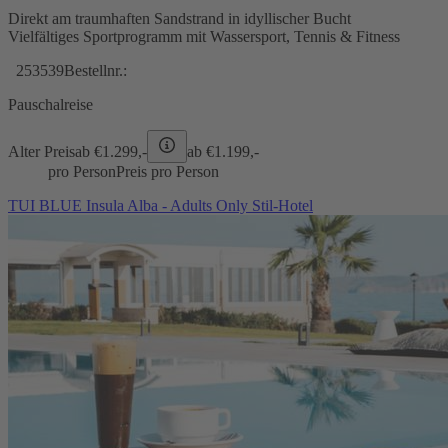
Direkt am traumhaften Sandstrand in idyllischer Bucht
Vielfältiges Sportprogramm mit Wassersport, Tennis & Fitness
253539
Bestellnr.:
Pauschalreise
Alter Preis
ab €
1.299,-
ab €
1.199,-
pro Person
Preis pro Person
TUI BLUE Insula Alba - Adults Only Stil-Hotel