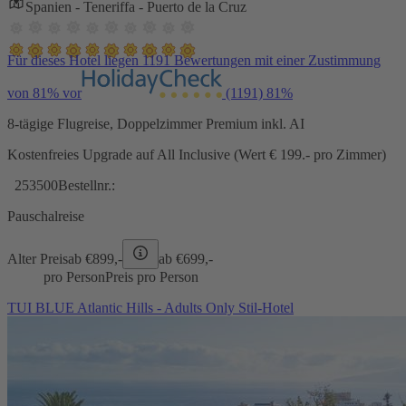
Spanien - Teneriffa - Puerto de la Cruz
Für dieses Hotel liegen 1191 Bewertungen mit einer Zustimmung
von 81% vor
(1191)
81%
8-tägige Flugreise, Doppelzimmer Premium inkl. AI
Kostenfreies Upgrade auf All Inclusive (Wert € 199.- pro Zimmer)
253500
Bestellnr.:
Pauschalreise
Alter Preis
ab €
899,-
ab €
699,-
pro Person
Preis pro Person
TUI BLUE Atlantic Hills - Adults Only Stil-Hotel