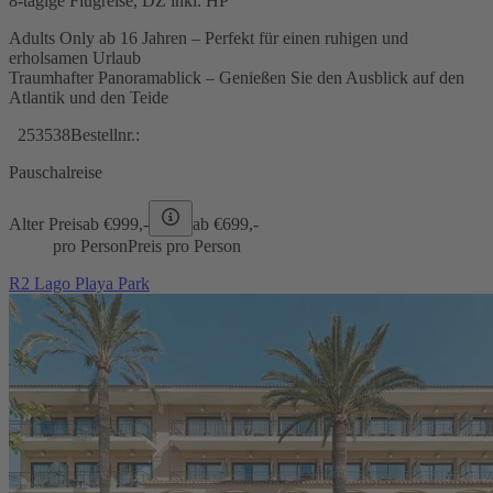
8-tägige Flugreise, DZ inkl. HP
Adults Only ab 16 Jahren – Perfekt für einen ruhigen und
erholsamen Urlaub
Traumhafter Panoramablick – Genießen Sie den Ausblick auf den
Atlantik und den Teide
253538
Bestellnr.:
Pauschalreise
Alter Preis
ab €
999,-
ab €
699,-
pro Person
Preis pro Person
R2 Lago Playa Park