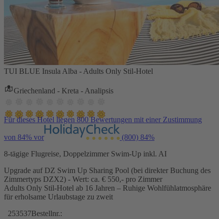
TUI BLUE Insula Alba - Adults Only Stil-Hotel
Griechenland - Kreta - Analipsis
Für dieses Hotel liegen 800 Bewertungen mit einer Zustimmung
von 84% vor
(800)
84%
8-tägige Flugreise, Doppelzimmer Swim-Up inkl. AI
Upgrade auf DZ Swim Up Sharing Pool (bei direkter Buchung des
Zimmertyps DZX2) - Wert: ca. € 550,- pro Zimmer
Adults Only Stil-Hotel ab 16 Jahren – Ruhige Wohlfühlatmosphäre
für erholsame Urlaubstage zu zweit
253537
Bestellnr.: