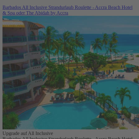
Barbados All Inclusive Strandurlaub Roulette - Accra Beach Hotel
& Spa oder The Abidah by Accra
Upgrade auf All Inclusive
Barbados All Inclusive Strandurlaub Roulette - Accra Beach Hotel