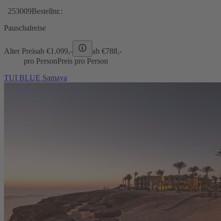
253009
Bestellnr.:
Pauschalreise
Alter Preis
ab €
1.099,-
ab €
788,-
pro Person
Preis pro Person
TUI BLUE Samaya