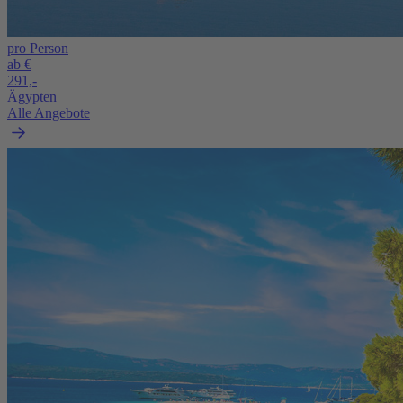
pro Person
ab €
291,-
Ägypten
Alle Angebote