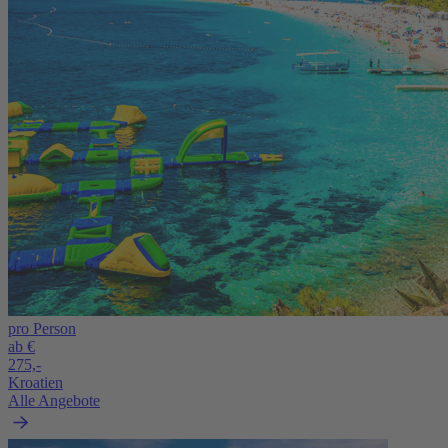
pro Person
ab €
275,-
Kroatien
Alle Angebote