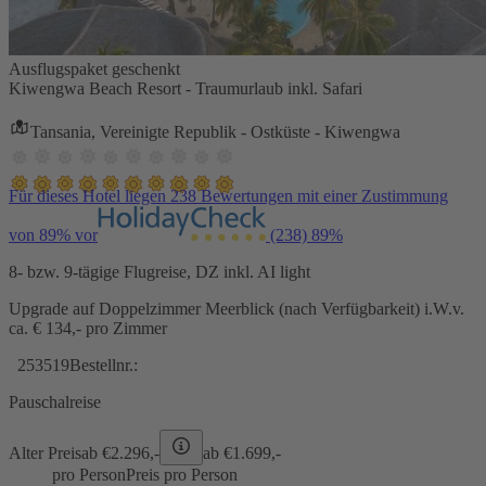
Ausflugspaket geschenkt
Kiwengwa Beach Resort - Traumurlaub inkl. Safari
Tansania, Vereinigte Republik - Ostküste - Kiwengwa
Für dieses Hotel liegen 238 Bewertungen mit einer Zustimmung
von 89% vor
(238)
89%
8- bzw. 9-tägige Flugreise, DZ inkl. AI light
Upgrade auf Doppelzimmer Meerblick (nach Verfügbarkeit) i.W.v.
ca. € 134,- pro Zimmer
253519
Bestellnr.:
Pauschalreise
Alter Preis
ab €
2.296,-
ab €
1.699,-
pro Person
Preis pro Person