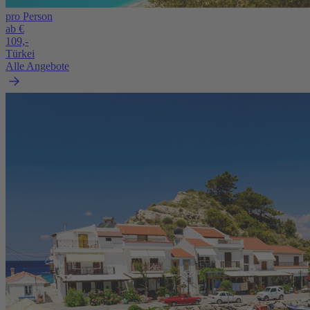
pro Person
ab €
109,-
Türkei
Alle Angebote