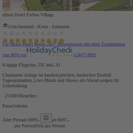
allsun Hotel Zorbas Village
Griechenland - Kreta - Anissaras
Für dieses Hotel liegen 2407 Bewertungen mit einer Zustimmung
von 96% vor
(2407)
96%
8-tägige Flugreise, DZ inkl. AI
Charmante Anlage im landestypischen, kretischen Dorfstil
Tagesanimation, Live-Musik und Shows am Abend sorgen für
Unterhaltung
253001
Bestellnr.:
Pauschalreise
Alter Preis
ab €
899,-
ab €
697,-
pro Person
Preis pro Person