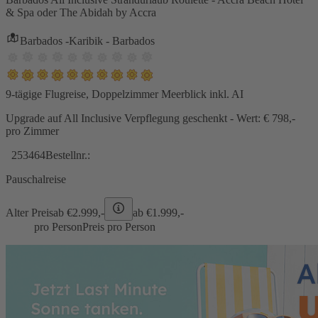
& Spa oder The Abidah by Accra
Barbados -Karibik - Barbados
9-tägige Flugreise, Doppelzimmer Meerblick inkl. AI
Upgrade auf All Inclusive Verpflegung geschenkt - Wert: € 798,-
pro Zimmer
253464
Bestellnr.:
Pauschalreise
Alter Preis
ab €
2.999,-
ab €
1.999,-
pro Person
Preis pro Person