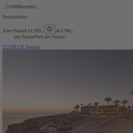
253009
Bestellnr.:
Pauschalreise
Alter Preis
ab €
1.099,-
ab €
788,-
pro Person
Preis pro Person
TUI BLUE Samaya