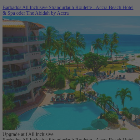
Barbados All Inclusive Strandurlaub Roulette - Accra Beach Hotel
& Spa oder The Abidah by Accra
Upgrade auf All Inclusive
Barbados All Inclusive Strandurlaub Roulette - Accra Beach Hotel