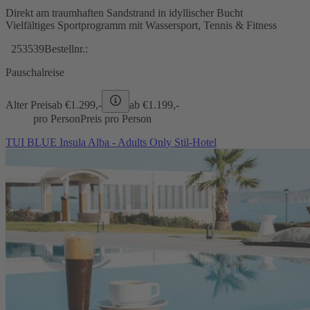
Direkt am traumhaften Sandstrand in idyllischer Bucht
Vielfältiges Sportprogramm mit Wassersport, Tennis & Fitness
253539
Bestellnr.:
Pauschalreise
Alter Preis
ab €
1.299,-
ab €
1.199,-
pro Person
Preis pro Person
TUI BLUE Insula Alba - Adults Only Stil-Hotel