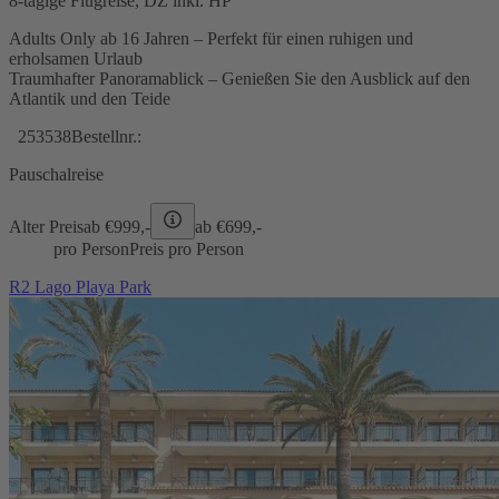
8-tägige Flugreise, DZ inkl. HP
Adults Only ab 16 Jahren – Perfekt für einen ruhigen und
erholsamen Urlaub
Traumhafter Panoramablick – Genießen Sie den Ausblick auf den
Atlantik und den Teide
253538
Bestellnr.:
Pauschalreise
Alter Preis
ab €
999,-
ab €
699,-
pro Person
Preis pro Person
R2 Lago Playa Park