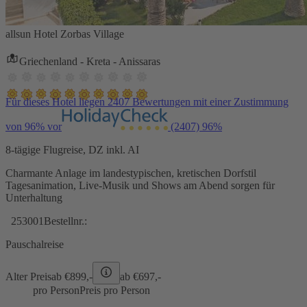
allsun Hotel Zorbas Village
Griechenland - Kreta - Anissaras
Für dieses Hotel liegen 2407 Bewertungen mit einer Zustimmung
von 96% vor
(2407)
96%
8-tägige Flugreise, DZ inkl. AI
Charmante Anlage im landestypischen, kretischen Dorfstil
Tagesanimation, Live-Musik und Shows am Abend sorgen für
Unterhaltung
253001
Bestellnr.:
Pauschalreise
Alter Preis
ab €
899,-
ab €
697,-
pro Person
Preis pro Person