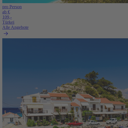
pro Person
ab €
109,-
Türkei
Alle Angebote