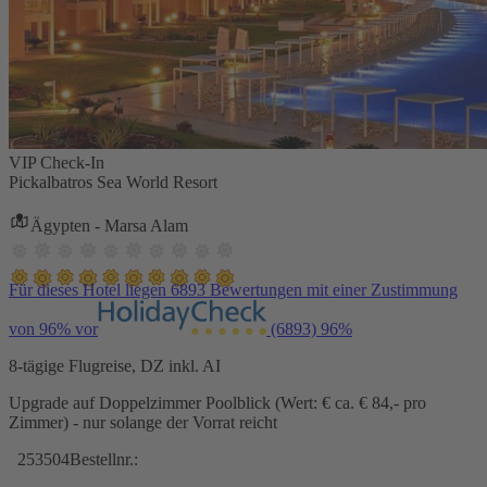
VIP Check-In
Pickalbatros Sea World Resort
Ägypten - Marsa Alam
Für dieses Hotel liegen 6893 Bewertungen mit einer Zustimmung
von 96% vor
(6893)
96%
8-tägige Flugreise, DZ inkl. AI
Upgrade auf Doppelzimmer Poolblick (Wert: € ca. € 84,- pro
Zimmer) - nur solange der Vorrat reicht
253504
Bestellnr.: