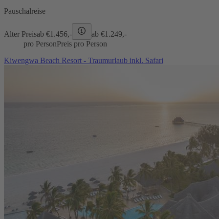
Pauschalreise
Alter Preis
ab €
1.456,-
ab €
1.249,-
pro Person
Preis pro Person
Kiwengwa Beach Resort - Traumurlaub inkl. Safari