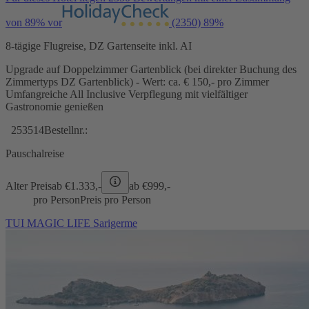
von 89% vor
(2350)
89%
8-tägige Flugreise, DZ Gartenseite inkl. AI
Upgrade auf Doppelzimmer Gartenblick (bei direkter Buchung des
Zimmertyps DZ Gartenblick) - Wert: ca. € 150,- pro Zimmer
Umfangreiche All Inclusive Verpflegung mit vielfältiger
Gastronomie genießen
253514
Bestellnr.:
Pauschalreise
Alter Preis
ab €
1.333,-
ab €
999,-
pro Person
Preis pro Person
TUI MAGIC LIFE Sarigerme