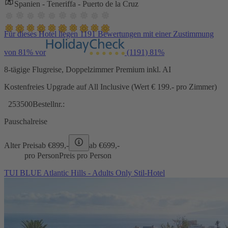
Spanien - Teneriffa - Puerto de la Cruz
Für dieses Hotel liegen 1191 Bewertungen mit einer Zustimmung
von 81% vor
(1191)
81%
8-tägige Flugreise, Doppelzimmer Premium inkl. AI
Kostenfreies Upgrade auf All Inclusive (Wert € 199.- pro Zimmer)
253500
Bestellnr.:
Pauschalreise
Alter Preis
ab €
899,-
ab €
699,-
pro Person
Preis pro Person
TUI BLUE Atlantic Hills - Adults Only Stil-Hotel