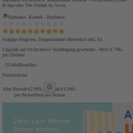
& Spa oder The Abidah by Accra
Barbados -Karibik - Barbados
9-tägige Flugreise, Doppelzimmer Meerblick inkl. AI
Upgrade auf All Inclusive Verpflegung geschenkt - Wert: € 798,-
pro Zimmer
253464
Bestellnr.:
Pauschalreise
Alter Preis
ab €
2.999,-
ab €
1.999,-
pro Person
Preis pro Person