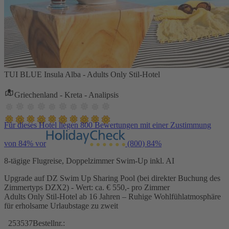
TUI BLUE Insula Alba - Adults Only Stil-Hotel
Griechenland - Kreta - Analipsis
Für dieses Hotel liegen 800 Bewertungen mit einer Zustimmung
von 84% vor
(800)
84%
8-tägige Flugreise, Doppelzimmer Swim-Up inkl. AI
Upgrade auf DZ Swim Up Sharing Pool (bei direkter Buchung des
Zimmertyps DZX2) - Wert: ca. € 550,- pro Zimmer
Adults Only Stil-Hotel ab 16 Jahren – Ruhige Wohlfühlatmosphäre
für erholsame Urlaubstage zu zweit
253537
Bestellnr.: