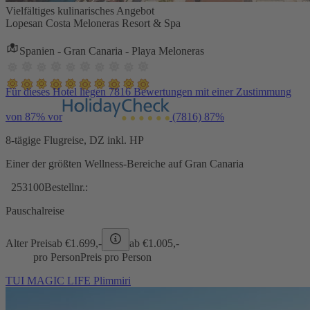
Vielfältiges kulinarisches Angebot
Lopesan Costa Meloneras Resort & Spa
Spanien - Gran Canaria - Playa Meloneras
Für dieses Hotel liegen 7816 Bewertungen mit einer Zustimmung
von 87% vor
(7816)
87%
8-tägige Flugreise, DZ inkl. HP
Einer der größten Wellness-Bereiche auf Gran Canaria
253100
Bestellnr.:
Pauschalreise
Alter Preis
ab €
1.699,-
ab €
1.005,-
pro Person
Preis pro Person
TUI MAGIC LIFE Plimmiri