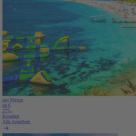
pro Person
ab €
275,-
Kroatien
Alle Angebote