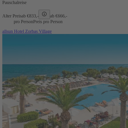
Pauschalreise
Alter Preis
ab €
833,-
ab €
666,-
pro Person
Preis pro Person
allsun Hotel Zorbas Village