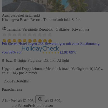
Ausflugspaket geschenkt
Kiwengwa Beach Resort - Traumurlaub inkl. Safari
Tansania, Vereinigte Republik - Ostküste - Kiwengwa
Für dieses Hotel liegen 238 Bewertungen mit einer Zustimmung
von 89% vor
(238)
89%
8- bzw. 9-tägige Flugreise, DZ inkl. AI light
Upgrade auf Doppelzimmer Meerblick (nach Verfügbarkeit) i.W.v.
ca. € 134,- pro Zimmer
253519
Bestellnr.:
Pauschalreise
Alter Preis
ab €
2.296,-
ab €
1.699,-
pro Person
Preis pro Person