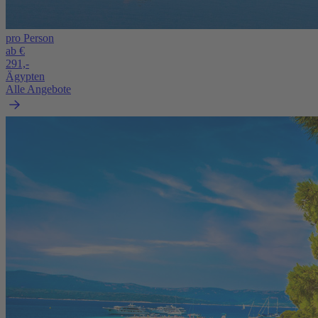
pro Person
ab €
291,-
Ägypten
Alle Angebote