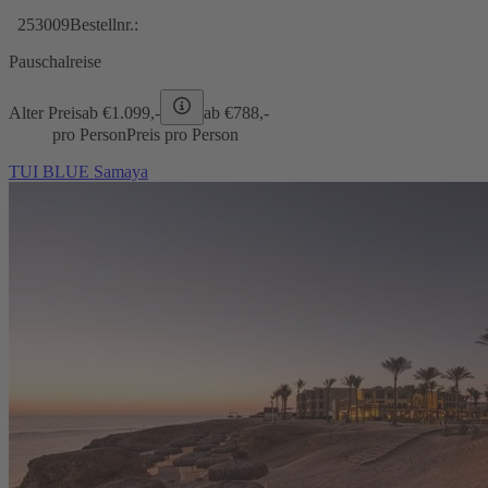
253009
Bestellnr.:
Pauschalreise
Alter Preis
ab €
1.099,-
ab €
788,-
pro Person
Preis pro Person
TUI BLUE Samaya