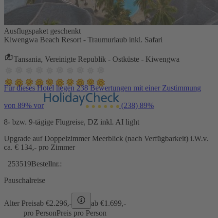
Ausflugspaket geschenkt
Kiwengwa Beach Resort - Traumurlaub inkl. Safari
Tansania, Vereinigte Republik - Ostküste - Kiwengwa
Für dieses Hotel liegen 238 Bewertungen mit einer Zustimmung
von 89% vor
(238)
89%
8- bzw. 9-tägige Flugreise, DZ inkl. AI light
Upgrade auf Doppelzimmer Meerblick (nach Verfügbarkeit) i.W.v.
ca. € 134,- pro Zimmer
253519
Bestellnr.:
Pauschalreise
Alter Preis
ab €
2.296,-
ab €
1.699,-
pro Person
Preis pro Person