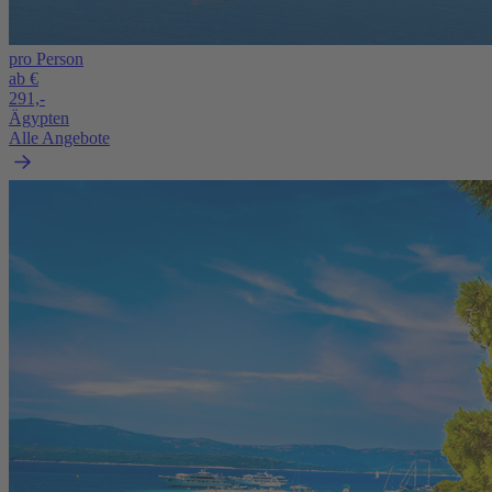
pro Person
ab €
291,-
Ägypten
Alle Angebote