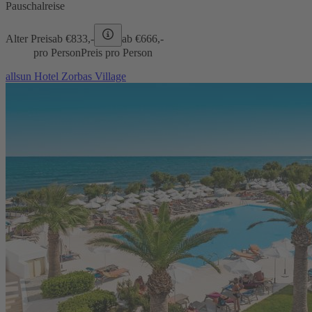
Pauschalreise
Alter Preis
ab €
833,-
ab €
666,-
pro Person
Preis pro Person
allsun Hotel Zorbas Village