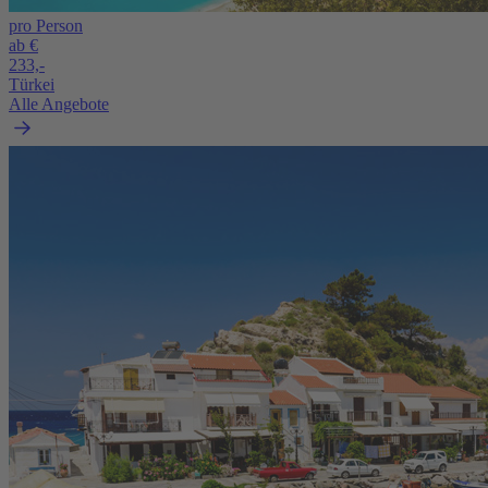
pro Person
ab €
233,-
Türkei
Alle Angebote