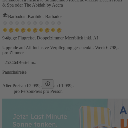
& Spa oder The Abidah by Accra
Barbados -Karibik - Barbados
9-tägige Flugreise, Doppelzimmer Meerblick inkl. AI
Upgrade auf All Inclusive Verpflegung geschenkt - Wert: € 798,-
pro Zimmer
253464
Bestellnr.:
Pauschalreise
Alter Preis
ab €
2.999,-
ab €
1.999,-
pro Person
Preis pro Person