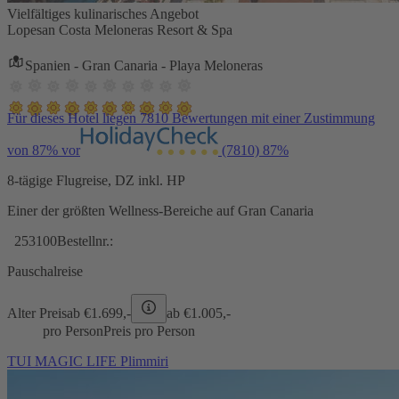
Vielfältiges kulinarisches Angebot
Lopesan Costa Meloneras Resort & Spa
Spanien - Gran Canaria - Playa Meloneras
Für dieses Hotel liegen 7810 Bewertungen mit einer Zustimmung
von 87% vor
(7810)
87%
8-tägige Flugreise, DZ inkl. HP
Einer der größten Wellness-Bereiche auf Gran Canaria
253100
Bestellnr.:
Pauschalreise
Alter Preis
ab €
1.699,-
ab €
1.005,-
pro Person
Preis pro Person
TUI MAGIC LIFE Plimmiri