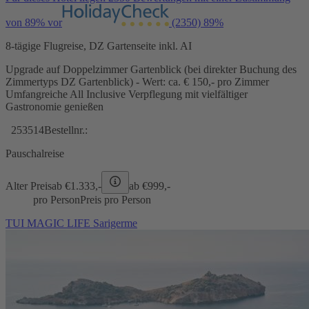
von 89% vor
(2350)
89%
8-tägige Flugreise, DZ Gartenseite inkl. AI
Upgrade auf Doppelzimmer Gartenblick (bei direkter Buchung des
Zimmertyps DZ Gartenblick) - Wert: ca. € 150,- pro Zimmer
Umfangreiche All Inclusive Verpflegung mit vielfältiger
Gastronomie genießen
253514
Bestellnr.:
Pauschalreise
Alter Preis
ab €
1.333,-
ab €
999,-
pro Person
Preis pro Person
TUI MAGIC LIFE Sarigerme