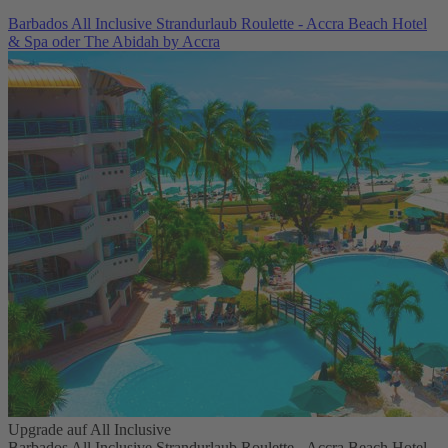
Barbados All Inclusive Strandurlaub Roulette - Accra Beach Hotel
& Spa oder The Abidah by Accra
Upgrade auf All Inclusive
Barbados All Inclusive Strandurlaub Roulette - Accra Beach Hotel