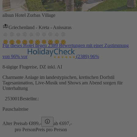
allsun Hotel Zorbas Village
Griechenland - Kreta - Anissaras
Für dieses Hotel liegen 2389 Bewertungen mit einer Zustimmung
von 96% vor
(2389)
96%
8-tägige Flugreise, DZ inkl. AI
Charmante Anlage im landestypischen, kretischen Dorfstil
Tagesanimation, Live-Musik und Shows am Abend sorgen für
Unterhaltung
253001
Bestellnr.:
Pauschalreise
Alter Preis
ab €
899,-
ab €
697,-
pro Person
Preis pro Person