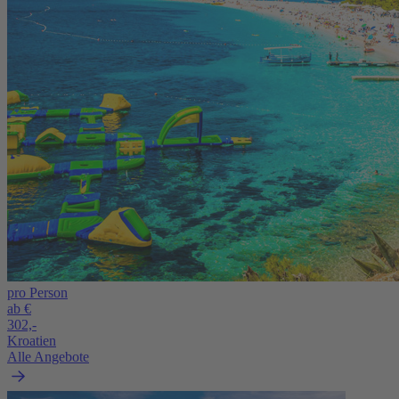
pro Person
ab €
302,-
Kroatien
Alle Angebote