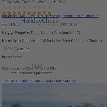
Spanien - Teneriffa - Puerto de la Cruz
Für dieses Hotel liegen 1191 Bewertungen mit einer Zustimmung
von 81% vor
(1191)
81%
8-tägige Flugreise, Doppelzimmer Premium inkl. AI
Kostenfreies Upgrade auf All Inclusive (Wert € 199.- pro Zimmer)
253500
Bestellnr.:
Pauschalreise
Alter Preis
ab €
899,-
ab €
699,-
pro Person
Preis pro Person
TUI BLUE Atlantic Hills - Adults Only Stil-Hotel