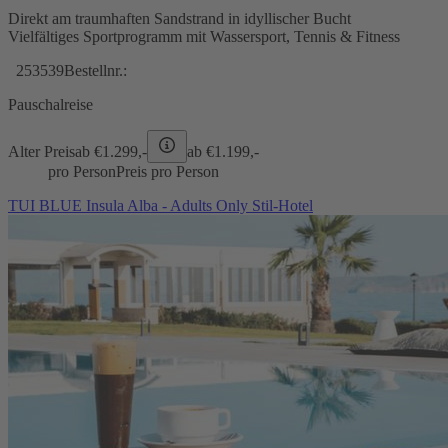
Direkt am traumhaften Sandstrand in idyllischer Bucht
Vielfältiges Sportprogramm mit Wassersport, Tennis & Fitness
253539
Bestellnr.:
Pauschalreise
Alter Preis
ab €
1.299,-
ab €
1.199,-
pro Person
Preis pro Person
TUI BLUE Insula Alba - Adults Only Stil-Hotel