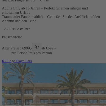
8-tägige Flugreise, DZ inkl. HP
Adults Only ab 16 Jahren – Perfekt für einen ruhigen und
erholsamen Urlaub
Traumhafter Panoramablick – Genießen Sie den Ausblick auf den
Atlantik und den Teide
253538
Bestellnr.:
Pauschalreise
Alter Preis
ab €
999,-
ab €
699,-
pro Person
Preis pro Person
R2 Lago Playa Park