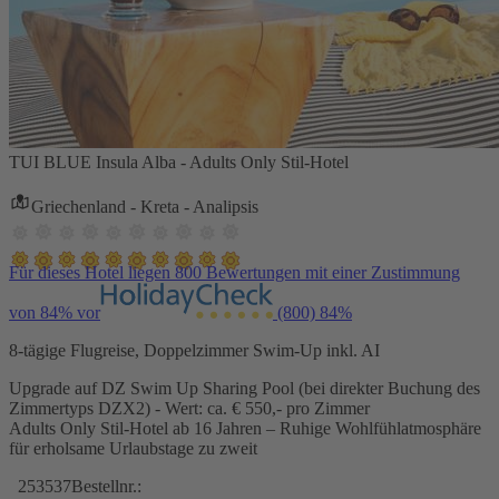
TUI BLUE Insula Alba - Adults Only Stil-Hotel
Griechenland - Kreta - Analipsis
Für dieses Hotel liegen 800 Bewertungen mit einer Zustimmung
von 84% vor
(800)
84%
8-tägige Flugreise, Doppelzimmer Swim-Up inkl. AI
Upgrade auf DZ Swim Up Sharing Pool (bei direkter Buchung des
Zimmertyps DZX2) - Wert: ca. € 550,- pro Zimmer
Adults Only Stil-Hotel ab 16 Jahren – Ruhige Wohlfühlatmosphäre
für erholsame Urlaubstage zu zweit
253537
Bestellnr.: