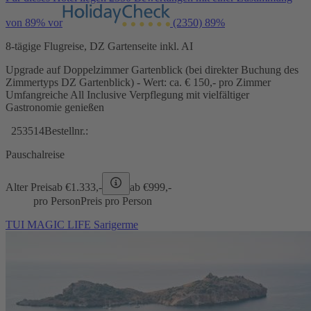
von 89% vor
(2350)
89%
8-tägige Flugreise, DZ Gartenseite inkl. AI
Upgrade auf Doppelzimmer Gartenblick (bei direkter Buchung des
Zimmertyps DZ Gartenblick) - Wert: ca. € 150,- pro Zimmer
Umfangreiche All Inclusive Verpflegung mit vielfältiger
Gastronomie genießen
253514
Bestellnr.:
Pauschalreise
Alter Preis
ab €
1.333,-
ab €
999,-
pro Person
Preis pro Person
TUI MAGIC LIFE Sarigerme