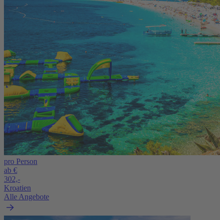
pro Person
ab €
302,-
Kroatien
Alle Angebote