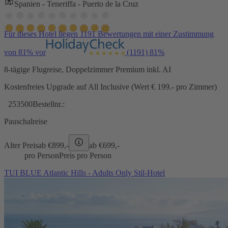
Spanien - Teneriffa - Puerto de la Cruz
Für dieses Hotel liegen 1191 Bewertungen mit einer Zustimmung
von 81% vor
(1191)
81%
8-tägige Flugreise, Doppelzimmer Premium inkl. AI
Kostenfreies Upgrade auf All Inclusive (Wert € 199.- pro Zimmer)
253500
Bestellnr.:
Pauschalreise
Alter Preis
ab €
899,-
ab €
699,-
pro Person
Preis pro Person
TUI BLUE Atlantic Hills - Adults Only Stil-Hotel