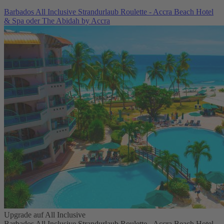
Barbados All Inclusive Strandurlaub Roulette - Accra Beach Hotel
& Spa oder The Abidah by Accra
Upgrade auf All Inclusive
Barbados All Inclusive Strandurlaub Roulette - Accra Beach Hotel