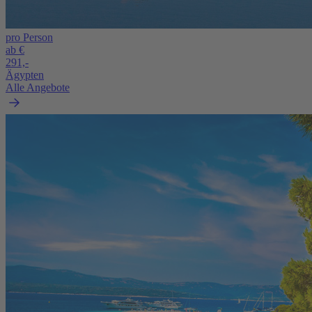
pro Person
ab €
291,-
Ägypten
Alle Angebote