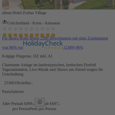
allsun Hotel Zorbas Village
Griechenland - Kreta - Anissaras
Für dieses Hotel liegen 2389 Bewertungen mit einer Zustimmung
von 96% vor
(2389)
96%
8-tägige Flugreise, DZ inkl. AI
Charmante Anlage im landestypischen, kretischen Dorfstil
Tagesanimation, Live-Musik und Shows am Abend sorgen für
Unterhaltung
253001
Bestellnr.:
Pauschalreise
Alter Preis
ab €
899,-
ab €
697,-
pro Person
Preis pro Person