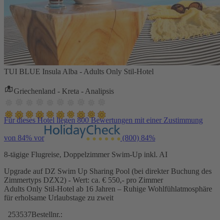
TUI BLUE Insula Alba - Adults Only Stil-Hotel
Griechenland - Kreta - Analipsis
Für dieses Hotel liegen 800 Bewertungen mit einer Zustimmung
von 84% vor
(800)
84%
8-tägige Flugreise, Doppelzimmer Swim-Up inkl. AI
Upgrade auf DZ Swim Up Sharing Pool (bei direkter Buchung des
Zimmertyps DZX2) - Wert: ca. € 550,- pro Zimmer
Adults Only Stil-Hotel ab 16 Jahren – Ruhige Wohlfühlatmosphäre
für erholsame Urlaubstage zu zweit
253537
Bestellnr.: