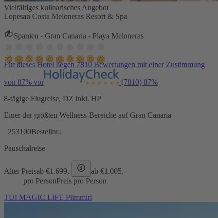
Vielfältiges kulinarisches Angebot
Lopesan Costa Meloneras Resort & Spa
Spanien - Gran Canaria - Playa Meloneras
Für dieses Hotel liegen 7810 Bewertungen mit einer Zustimmung
von 87% vor
(7810)
87%
8-tägige Flugreise, DZ inkl. HP
Einer der größten Wellness-Bereiche auf Gran Canaria
253100
Bestellnr.:
Pauschalreise
Alter Preis
ab €
1.699,-
ab €
1.005,-
pro Person
Preis pro Person
TUI MAGIC LIFE Plimmiri