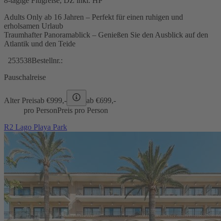
8-tägige Flugreise, DZ inkl. HP
Adults Only ab 16 Jahren – Perfekt für einen ruhigen und
erholsamen Urlaub
Traumhafter Panoramablick – Genießen Sie den Ausblick auf den
Atlantik und den Teide
253538
Bestellnr.:
Pauschalreise
Alter Preis
ab €
999,-
ab €
699,-
pro Person
Preis pro Person
R2 Lago Playa Park