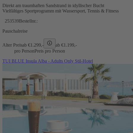
Direkt am traumhaften Sandstrand in idyllischer Bucht
Vielfältiges Sportprogramm mit Wassersport, Tennis & Fitness
253539
Bestellnr.:
Pauschalreise
Alter Preis
ab €
1.299,-
ab €
1.199,-
pro Person
Preis pro Person
TUI BLUE Insula Alba - Adults Only Stil-Hotel