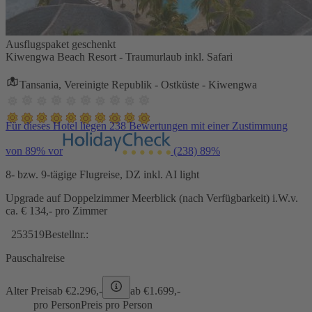
Ausflugspaket geschenkt
Kiwengwa Beach Resort - Traumurlaub inkl. Safari
Tansania, Vereinigte Republik - Ostküste - Kiwengwa
Für dieses Hotel liegen 238 Bewertungen mit einer Zustimmung
von 89% vor
(238)
89%
8- bzw. 9-tägige Flugreise, DZ inkl. AI light
Upgrade auf Doppelzimmer Meerblick (nach Verfügbarkeit) i.W.v.
ca. € 134,- pro Zimmer
253519
Bestellnr.:
Pauschalreise
Alter Preis
ab €
2.296,-
ab €
1.699,-
pro Person
Preis pro Person