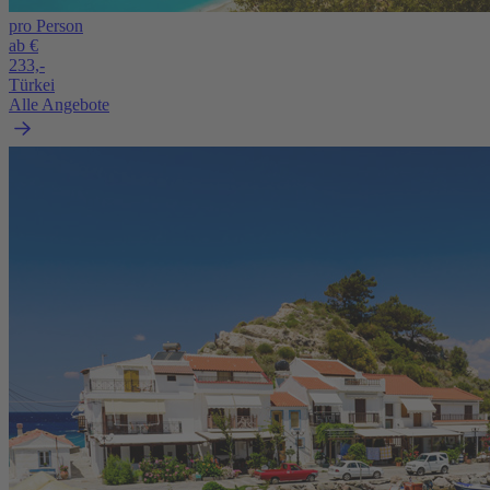
pro Person
ab €
233,-
Türkei
Alle Angebote