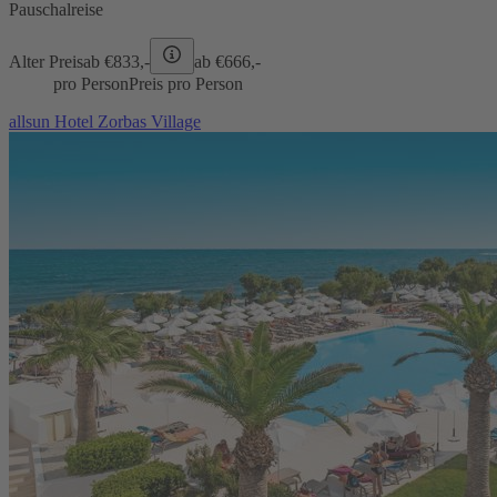
Pauschalreise
Alter Preis
ab €
833,-
ab €
666,-
pro Person
Preis pro Person
allsun Hotel Zorbas Village