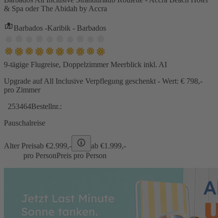
& Spa oder The Abidah by Accra
Barbados -Karibik - Barbados
9-tägige Flugreise, Doppelzimmer Meerblick inkl. AI
Upgrade auf All Inclusive Verpflegung geschenkt - Wert: € 798,-
pro Zimmer
253464
Bestellnr.:
Pauschalreise
Alter Preis
ab €
2.999,-
ab €
1.999,-
pro Person
Preis pro Person