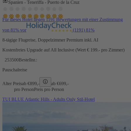
Spanien - Teneriffa - Puerto de la Cruz
Für dieses Hotel liegen 1191 Bewertungen mit einer Zustimmung
von 81% vor
(1191)
81%
8-tägige Flugreise, Doppelzimmer Premium inkl. AI
Kostenfreies Upgrade auf All Inclusive (Wert € 199.- pro Zimmer)
253500
Bestellnr.:
Pauschalreise
Alter Preis
ab €
899,-
ab €
699,-
pro Person
Preis pro Person
TUI BLUE Atlantic Hills - Adults Only Stil-Hotel