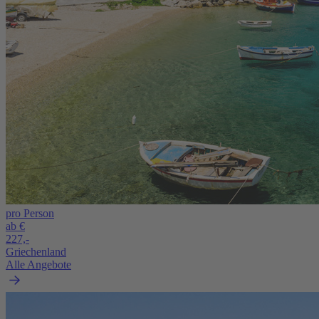
pro Person
ab €
227,-
Griechenland
Alle Angebote