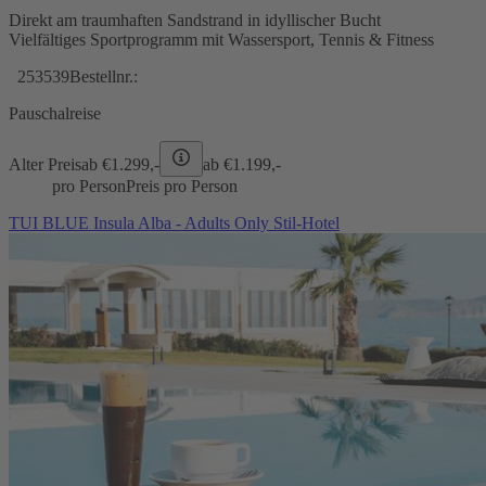
Direkt am traumhaften Sandstrand in idyllischer Bucht
Vielfältiges Sportprogramm mit Wassersport, Tennis & Fitness
253539
Bestellnr.:
Pauschalreise
Alter Preis
ab €
1.299,-
ab €
1.199,-
pro Person
Preis pro Person
TUI BLUE Insula Alba - Adults Only Stil-Hotel