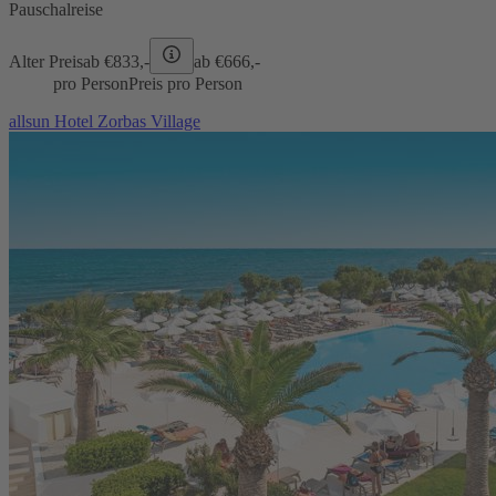
Pauschalreise
Alter Preis
ab €
833,-
ab €
666,-
pro Person
Preis pro Person
allsun Hotel Zorbas Village