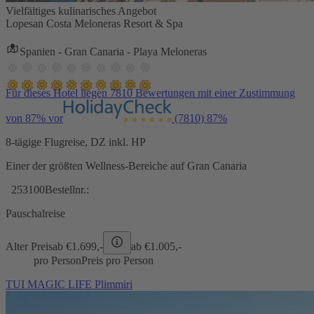
Vielfältiges kulinarisches Angebot
Lopesan Costa Meloneras Resort & Spa
Spanien - Gran Canaria - Playa Meloneras
Für dieses Hotel liegen 7810 Bewertungen mit einer Zustimmung
von 87% vor
(7810)
87%
8-tägige Flugreise, DZ inkl. HP
Einer der größten Wellness-Bereiche auf Gran Canaria
253100
Bestellnr.:
Pauschalreise
Alter Preis
ab €
1.699,-
ab €
1.005,-
pro Person
Preis pro Person
TUI MAGIC LIFE Plimmiri