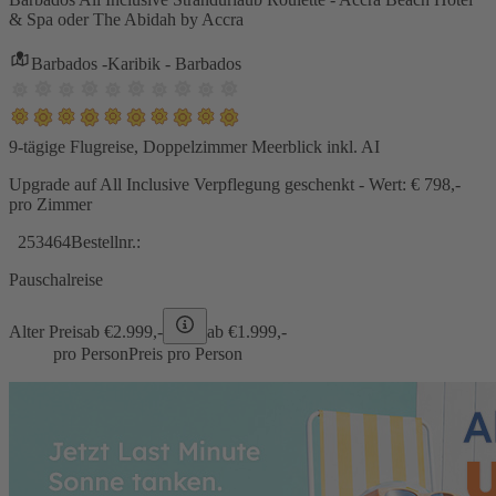
& Spa oder The Abidah by Accra
Barbados -Karibik - Barbados
9-tägige Flugreise, Doppelzimmer Meerblick inkl. AI
Upgrade auf All Inclusive Verpflegung geschenkt - Wert: € 798,-
pro Zimmer
253464
Bestellnr.:
Pauschalreise
Alter Preis
ab €
2.999,-
ab €
1.999,-
pro Person
Preis pro Person