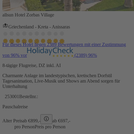
allsun Hotel Zorbas Village
Griechenland - Kreta - Anissaras
Für dieses Hotel liegen 2389 Bewertungen mit einer Zustimmung
von 96% vor
(2389)
96%
8-tägige Flugreise, DZ inkl. AI
Charmante Anlage im landestypischen, kretischen Dorfstil
Tagesanimation, Live-Musik und Shows am Abend sorgen für
Unterhaltung
253001
Bestellnr.:
Pauschalreise
Alter Preis
ab €
899,-
ab €
697,-
pro Person
Preis pro Person