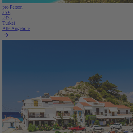
pro Person
ab €
233,-
Türkei
Alle Angebote