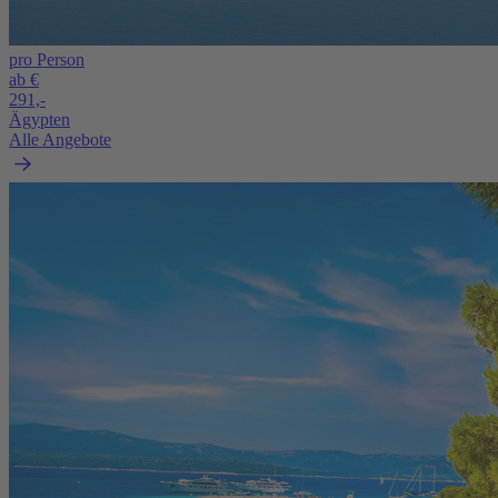
pro Person
ab €
291,-
Ägypten
Alle Angebote