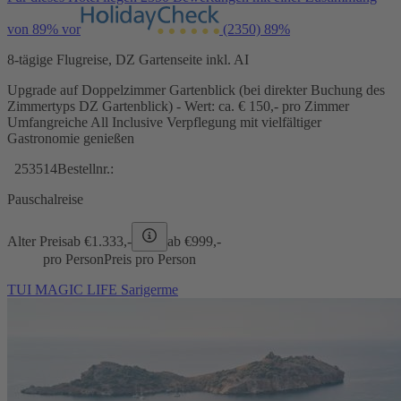
von 89% vor
(2350)
89%
8-tägige Flugreise, DZ Gartenseite inkl. AI
Upgrade auf Doppelzimmer Gartenblick (bei direkter Buchung des
Zimmertyps DZ Gartenblick) - Wert: ca. € 150,- pro Zimmer
Umfangreiche All Inclusive Verpflegung mit vielfältiger
Gastronomie genießen
253514
Bestellnr.:
Pauschalreise
Alter Preis
ab €
1.333,-
ab €
999,-
pro Person
Preis pro Person
TUI MAGIC LIFE Sarigerme