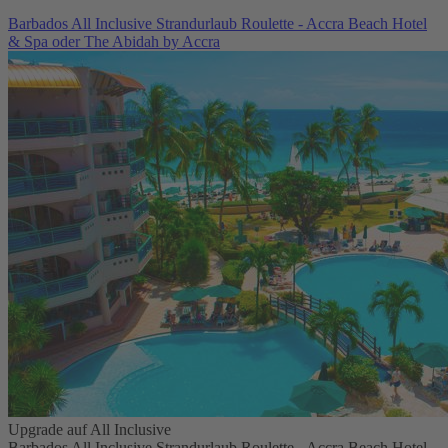
Barbados All Inclusive Strandurlaub Roulette - Accra Beach Hotel
& Spa oder The Abidah by Accra
Upgrade auf All Inclusive
Barbados All Inclusive Strandurlaub Roulette - Accra Beach Hotel