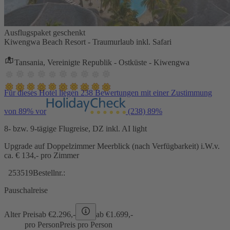
Ausflugspaket geschenkt
Kiwengwa Beach Resort - Traumurlaub inkl. Safari
Tansania, Vereinigte Republik - Ostküste - Kiwengwa
Für dieses Hotel liegen 238 Bewertungen mit einer Zustimmung
von 89% vor
(238)
89%
8- bzw. 9-tägige Flugreise, DZ inkl. AI light
Upgrade auf Doppelzimmer Meerblick (nach Verfügbarkeit) i.W.v.
ca. € 134,- pro Zimmer
253519
Bestellnr.:
Pauschalreise
Alter Preis
ab €
2.296,-
ab €
1.699,-
pro Person
Preis pro Person