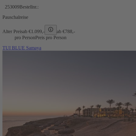
253009
Bestellnr.:
Pauschalreise
Alter Preis
ab €
1.099,-
ab €
788,-
pro Person
Preis pro Person
TUI BLUE Samaya