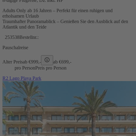
8-tägige Flugreise, DZ inkl. HP
Adults Only ab 16 Jahren – Perfekt für einen ruhigen und
erholsamen Urlaub
Traumhafter Panoramablick – Genießen Sie den Ausblick auf den
Atlantik und den Teide
253538
Bestellnr.:
Pauschalreise
Alter Preis
ab €
999,-
ab €
699,-
pro Person
Preis pro Person
R2 Lago Playa Park