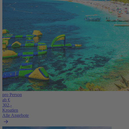
pro Person
ab €
302,-
Kroatien
Alle Angebote