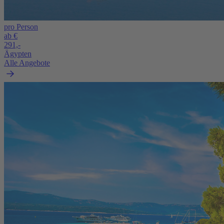
pro Person
ab €
291,-
Ägypten
Alle Angebote