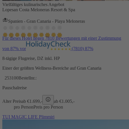
Vielfältiges kulinarisches Angebot
Lopesan Costa Meloneras Resort & Spa
Spanien - Gran Canaria - Playa Meloneras
Für dieses Hotel liegen 7810 Bewertungen mit einer Zustimmung
von 87% vor
(7810)
87%
8-tägige Flugreise, DZ inkl. HP
Einer der größten Wellness-Bereiche auf Gran Canaria
253100
Bestellnr.:
Pauschalreise
Alter Preis
ab €
1.699,-
ab €
1.005,-
pro Person
Preis pro Person
TUI MAGIC LIFE Plimmiri