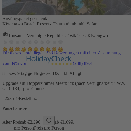
Ausflugspaket geschenkt
Kiwengwa Beach Resort - Traumurlaub inkl. Safari
Tansania, Vereinigte Republik - Ostküste - Kiwengwa
Für dieses Hotel liegen 238 Bewertungen mit einer Zustimmung
von 89% vor
(238)
89%
8- bzw. 9-tägige Flugreise, DZ inkl. AI light
Upgrade auf Doppelzimmer Meerblick (nach Verfügbarkeit) i.W.v.
ca. € 134,- pro Zimmer
253519
Bestellnr.:
Pauschalreise
Alter Preis
ab €
2.296,-
ab €
1.699,-
pro Person
Preis pro Person