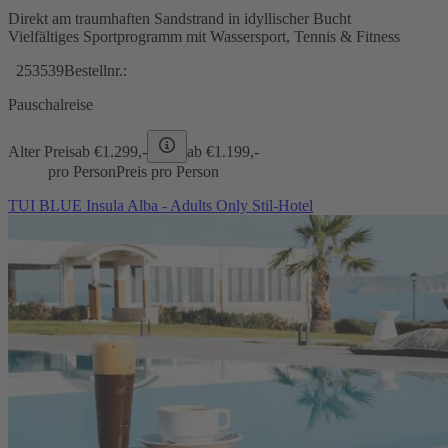
Direkt am traumhaften Sandstrand in idyllischer Bucht
Vielfältiges Sportprogramm mit Wassersport, Tennis & Fitness
253539
Bestellnr.:
Pauschalreise
Alter Preis
ab €
1.299,-
ab €
1.199,-
pro Person
Preis pro Person
TUI BLUE Insula Alba - Adults Only Stil-Hotel