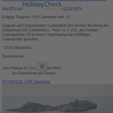
von 89% vor
(2350)
89%
8-tägige Flugreise, DZ Gartenseite inkl. AI
Upgrade auf Doppelzimmer Gartenblick (bei direkter Buchung des
Zimmertyps DZ Gartenblick) - Wert: ca. € 150,- pro Zimmer
Umfangreiche All Inclusive Verpflegung mit vielfältiger
Gastronomie genießen
253514
Bestellnr.:
Pauschalreise
Alter Preis
ab €
1.333,-
ab €
999,-
pro Person
Preis pro Person
TUI MAGIC LIFE Sarigerme