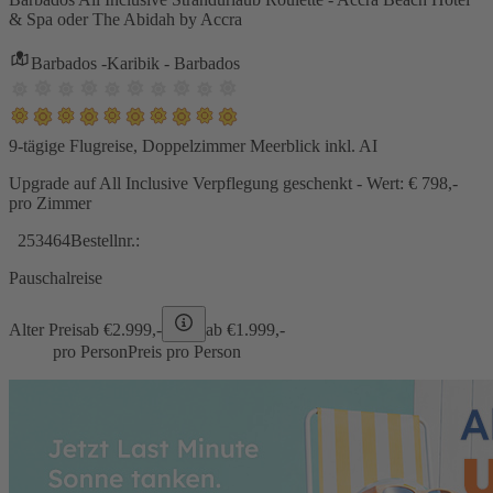
& Spa oder The Abidah by Accra
Barbados -Karibik - Barbados
9-tägige Flugreise, Doppelzimmer Meerblick inkl. AI
Upgrade auf All Inclusive Verpflegung geschenkt - Wert: € 798,-
pro Zimmer
253464
Bestellnr.:
Pauschalreise
Alter Preis
ab €
2.999,-
ab €
1.999,-
pro Person
Preis pro Person