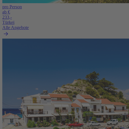
pro Person
ab €
233,-
Türkei
Alle Angebote