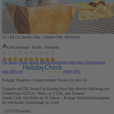
TUI BLUE Insula Alba - Adults Only Stil-Hotel
Griechenland - Kreta - Analipsis
Für dieses Hotel liegen 800 Bewertungen mit einer Zustimmung
von 84% vor
(800)
84%
8-tägige Flugreise, Doppelzimmer Swim-Up inkl. AI
Upgrade auf DZ Swim Up Sharing Pool (bei direkter Buchung des
Zimmertyps DZX2) - Wert: ca. € 550,- pro Zimmer
Adults Only Stil-Hotel ab 16 Jahren – Ruhige Wohlfühlatmosphäre
für erholsame Urlaubstage zu zweit
253537
Bestellnr.: