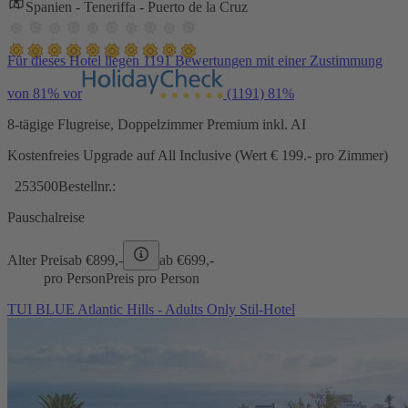
Spanien - Teneriffa - Puerto de la Cruz
Für dieses Hotel liegen 1191 Bewertungen mit einer Zustimmung
von 81% vor
(1191)
81%
8-tägige Flugreise, Doppelzimmer Premium inkl. AI
Kostenfreies Upgrade auf All Inclusive (Wert € 199.- pro Zimmer)
253500
Bestellnr.:
Pauschalreise
Alter Preis
ab €
899,-
ab €
699,-
pro Person
Preis pro Person
TUI BLUE Atlantic Hills - Adults Only Stil-Hotel