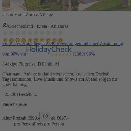
allsun Hotel Zorbas Village
Griechenland - Kreta - Anissaras
Für dieses Hotel liegen 2389 Bewertungen mit einer Zustimmung
von 96% vor
(2389)
96%
8-tägige Flugreise, DZ inkl. AI
Charmante Anlage im landestypischen, kretischen Dorfstil
Tagesanimation, Live-Musik und Shows am Abend sorgen für
Unterhaltung
253001
Bestellnr.:
Pauschalreise
Alter Preis
ab €
899,-
ab €
697,-
pro Person
Preis pro Person