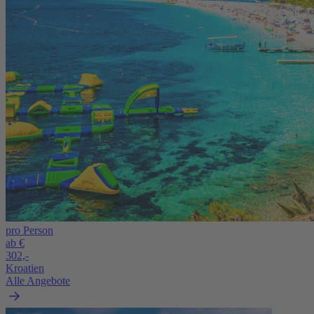
pro Person
ab €
302,-
Kroatien
Alle Angebote