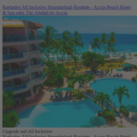
Barbados All Inclusive Strandurlaub Roulette - Accra Beach Hotel
& Spa oder The Abidah by Accra
Upgrade auf All Inclusive
Barbados All Inclusive Strandurlaub Roulette - Accra Beach Hotel