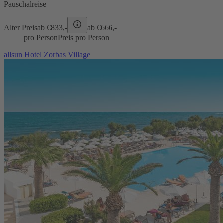
Pauschalreise
Alter Preis
ab €
833,-
ab €
666,-
pro Person
Preis pro Person
allsun Hotel Zorbas Village