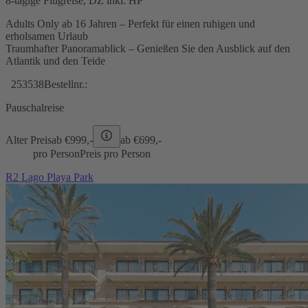
8-tägige Flugreise, DZ inkl. HP
Adults Only ab 16 Jahren – Perfekt für einen ruhigen und
erholsamen Urlaub
Traumhafter Panoramablick – Genießen Sie den Ausblick auf den
Atlantik und den Teide
253538
Bestellnr.:
Pauschalreise
Alter Preis
ab €
999,-
ab €
699,-
pro Person
Preis pro Person
R2 Lago Playa Park