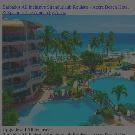
Barbados All Inclusive Strandurlaub Roulette - Accra Beach Hotel
& Spa oder The Abidah by Accra
Upgrade auf All Inclusive
Barbados All Inclusive Strandurlaub Roulette - Accra Beach Hotel