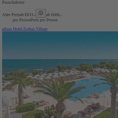
Pauschalreise
Alter Preis
ab €
833,-
ab €
666,-
pro Person
Preis pro Person
allsun Hotel Zorbas Village