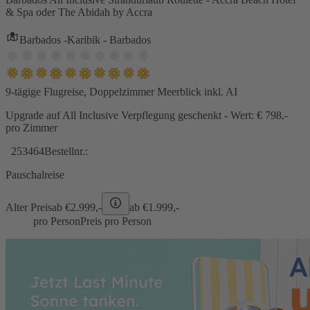
& Spa oder The Abidah by Accra
Barbados -Karibik - Barbados
9-tägige Flugreise, Doppelzimmer Meerblick inkl. AI
Upgrade auf All Inclusive Verpflegung geschenkt - Wert: € 798,-
pro Zimmer
253464
Bestellnr.:
Pauschalreise
Alter Preis
ab €
2.999,-
ab €
1.999,-
pro Person
Preis pro Person