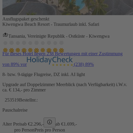
Ausflugspaket geschenkt
Kiwengwa Beach Resort - Traumurlaub inkl. Safari
Tansania, Vereinigte Republik - Ostküste - Kiwengwa
Für dieses Hotel liegen 238 Bewertungen mit einer Zustimmung
von 89% vor
(238)
89%
8- bzw. 9-tägige Flugreise, DZ inkl. AI light
Upgrade auf Doppelzimmer Meerblick (nach Verfügbarkeit) i.W.v.
ca. € 134,- pro Zimmer
253519
Bestellnr.:
Pauschalreise
Alter Preis
ab €
2.296,-
ab €
1.699,-
pro Person
Preis pro Person