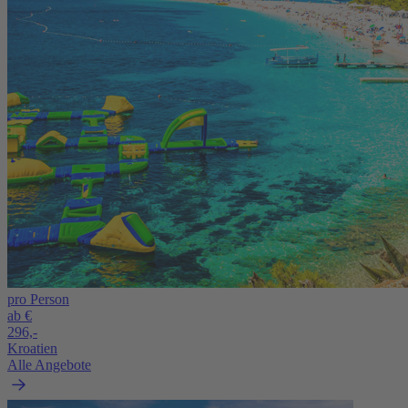
pro Person
ab €
296,-
Kroatien
Alle Angebote