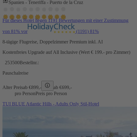
Spanien - Teneriffa - Puerto de la Cruz
Für dieses Hotel liegen 1191 Bewertungen mit einer Zustimmung
von 81% vor
(1191)
81%
8-tägige Flugreise, Doppelzimmer Premium inkl. AI
Kostenfreies Upgrade auf All Inclusive (Wert € 199.- pro Zimmer)
253500
Bestellnr.:
Pauschalreise
Alter Preis
ab €
899,-
ab €
699,-
pro Person
Preis pro Person
TUI BLUE Atlantic Hills - Adults Only Stil-Hotel