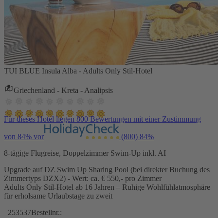
TUI BLUE Insula Alba - Adults Only Stil-Hotel
Griechenland - Kreta - Analipsis
Für dieses Hotel liegen 800 Bewertungen mit einer Zustimmung
von 84% vor
(800)
84%
8-tägige Flugreise, Doppelzimmer Swim-Up inkl. AI
Upgrade auf DZ Swim Up Sharing Pool (bei direkter Buchung des
Zimmertyps DZX2) - Wert: ca. € 550,- pro Zimmer
Adults Only Stil-Hotel ab 16 Jahren – Ruhige Wohlfühlatmosphäre
für erholsame Urlaubstage zu zweit
253537
Bestellnr.: