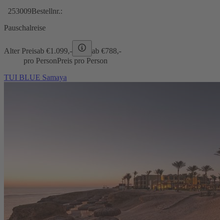
253009
Bestellnr.:
Pauschalreise
Alter Preis
ab €
1.099,-
ab €
788,-
pro Person
Preis pro Person
TUI BLUE Samaya