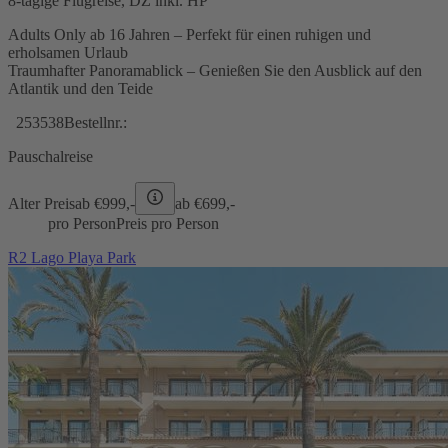
8-tägige Flugreise, DZ inkl. HP
Adults Only ab 16 Jahren – Perfekt für einen ruhigen und
erholsamen Urlaub
Traumhafter Panoramablick – Genießen Sie den Ausblick auf den
Atlantik und den Teide
253538
Bestellnr.:
Pauschalreise
Alter Preis
ab €
999,-
ab €
699,-
pro Person
Preis pro Person
R2 Lago Playa Park