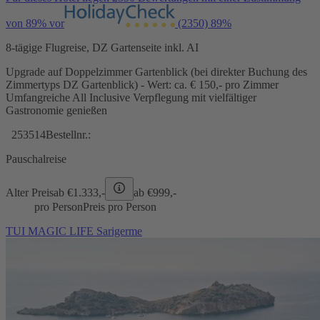
von 89% vor
(2350)
89%
8-tägige Flugreise, DZ Gartenseite inkl. AI
Upgrade auf Doppelzimmer Gartenblick (bei direkter Buchung des
Zimmertyps DZ Gartenblick) - Wert: ca. € 150,- pro Zimmer
Umfangreiche All Inclusive Verpflegung mit vielfältiger
Gastronomie genießen
253514
Bestellnr.:
Pauschalreise
Alter Preis
ab €
1.333,-
ab €
999,-
pro Person
Preis pro Person
TUI MAGIC LIFE Sarigerme