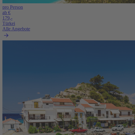
pro Person
ab €
179,-
Türkei
Alle Angebote