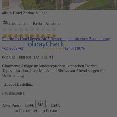
allsun Hotel Zorbas Village
Griechenland - Kreta - Anissaras
Für dieses Hotel liegen 2407 Bewertungen mit einer Zustimmung
von 96% vor
(2407)
96%
8-tägige Flugreise, DZ inkl. AI
Charmante Anlage im landestypischen, kretischen Dorfstil
Tagesanimation, Live-Musik und Shows am Abend sorgen für
Unterhaltung
253001
Bestellnr.:
Pauschalreise
Alter Preis
ab €
899,-
ab €
697,-
pro Person
Preis pro Person