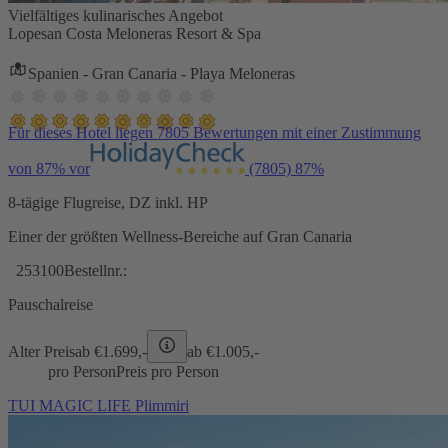
Vielfältiges kulinarisches Angebot
Lopesan Costa Meloneras Resort & Spa
Spanien - Gran Canaria - Playa Meloneras
Für dieses Hotel liegen 7805 Bewertungen mit einer Zustimmung
von 87% vor
(7805)
87%
8-tägige Flugreise, DZ inkl. HP
Einer der größten Wellness-Bereiche auf Gran Canaria
253100
Bestellnr.:
Pauschalreise
Alter Preis
ab €
1.699,-
ab €
1.005,-
pro Person
Preis pro Person
TUI MAGIC LIFE Plimmiri