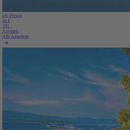
pro Person
ab €
291,-
Ägypten
Alle Angebote