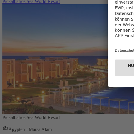
Pickalbatros Sea World Resort
Pickalbatros Sea World Resort
Ägypten - Marsa Alam