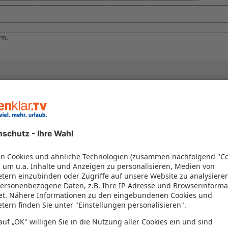
en.
el in einem Paket kombiniert werden – das spart Zeit und Geld. Nutzen 
en!