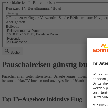
Suchkriterien für Pauschalreisen
Reiseziel/ TV-Bestellnummer/ Hotel
0 Optionen verfügbar. Verwenden Sie die Pfeiltasten zum Navigier
Abflughafen
Beliebig
Reisezeitraum & Dauer
10.08.26 - 10.11.26, Beliebige Dauer
Reisende
2 Erwachsene
Suchen
Pauschalreisen günstig buchen
Pauschalreisen bieten stressfreien Urlaubsgenuss, indem Flug und Hot
bei sonnenklar.TV buchen und unvergessliche Urlaubsmomente erleb
Top TV-Angebote inklusive Flug