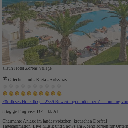
allsun Hotel Zorbas Village
Griechenland - Kreta - Anissaras
Für dieses Hotel liegen 2389 Bewertungen mit einer Zustimmung vo
8-tägige Flugreise, DZ inkl. AI
Charmante Anlage im landestypischen, kretischen Dorfstil
Tagesanimation, Live-Musik und Shows am Abend sorgen für Unterh