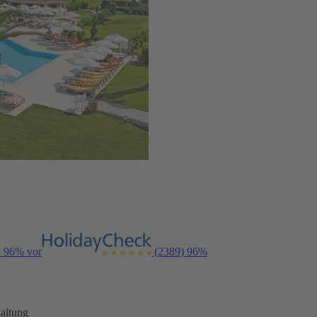
n 96% vor
(2389)
96%
altung