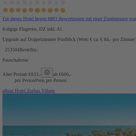
Für dieses Hotel liegen 6893 Bewertungen mit einer Zustimmung vo
8-tägige Flugreise, DZ inkl. AI
Upgrade auf Doppelzimmer Poolblick (Wert: € ca. € 84,- pro Zimmer) 
253504
Bestellnr.:
Pauschalreise
Alter Preis
ab €
833,-
ab €
666,-
pro Person
Preis pro Person
allsun Hotel Zorbas Village