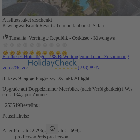
Ausflugspaket geschenkt
Kiwengwa Beach Resort - Traumurlaub inkl. Safari
Tansania, Vereinigte Republik - Ostküste - Kiwengwa
Für dieses Hotel liegen 238 Bewertungen mit einer Zustimmung
von 89% vor
(238)
89%
8- bzw. 9-tägige Flugreise, DZ inkl. AI light
Upgrade auf Doppelzimmer Meerblick (nach Verfügbarkeit) i.W.v.
ca. € 134,- pro Zimmer
253519
Bestellnr.:
Pauschalreise
Alter Preis
ab €
2.296,-
ab €
1.699,-
pro Person
Preis pro Person