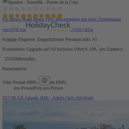
Spanien - Teneriffa - Puerto de la Cruz
Für dieses Hotel liegen 1191 Bewertungen mit einer Zustimmung
von 81% vor
(1191)
81%
8-tägige Flugreise, Doppelzimmer Premium inkl. AI
Kostenfreies Upgrade auf All Inclusive (Wert € 199.- pro Zimmer)
253500
Bestellnr.:
Pauschalreise
Alter Preis
ab €
899,-
ab €
699,-
pro Person
Preis pro Person
TUI BLUE Atlantic Hills - Adults Only Stil-Hotel