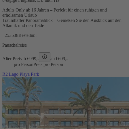
8-tägige Flugreise, DZ inkl. HP
Adults Only ab 16 Jahren – Perfekt für einen ruhigen und
erholsamen Urlaub
Traumhafter Panoramablick – Genießen Sie den Ausblick auf den
Atlantik und den Teide
253538
Bestellnr.:
Pauschalreise
Alter Preis
ab €
999,-
ab €
699,-
pro Person
Preis pro Person
R2 Lago Playa Park