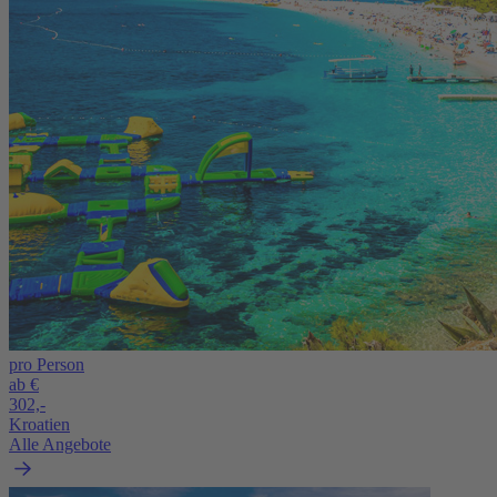
pro Person
ab €
302,-
Kroatien
Alle Angebote