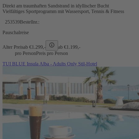
Direkt am traumhaften Sandstrand in idyllischer Bucht
Vielfältiges Sportprogramm mit Wassersport, Tennis & Fitness
253539
Bestellnr.:
Pauschalreise
Alter Preis
ab €
1.299,-
ab €
1.199,-
pro Person
Preis pro Person
TUI BLUE Insula Alba - Adults Only Stil-Hotel