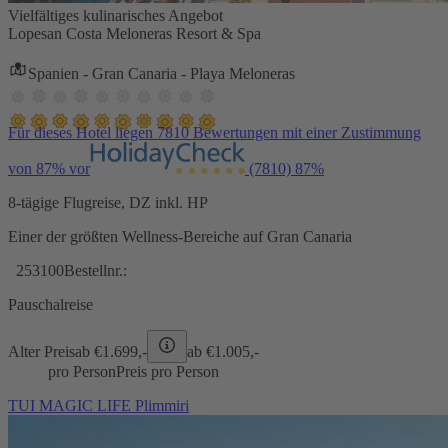
Vielfältiges kulinarisches Angebot
Lopesan Costa Meloneras Resort & Spa
Spanien - Gran Canaria - Playa Meloneras
Für dieses Hotel liegen 7810 Bewertungen mit einer Zustimmung
von 87% vor
(7810)
87%
8-tägige Flugreise, DZ inkl. HP
Einer der größten Wellness-Bereiche auf Gran Canaria
253100
Bestellnr.:
Pauschalreise
Alter Preis
ab €
1.699,-
ab €
1.005,-
pro Person
Preis pro Person
TUI MAGIC LIFE Plimmiri