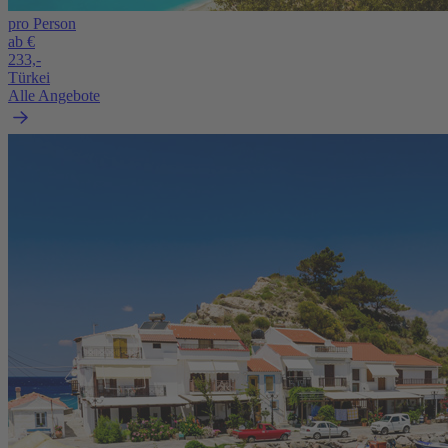
pro Person
ab €
233,-
Türkei
Alle Angebote