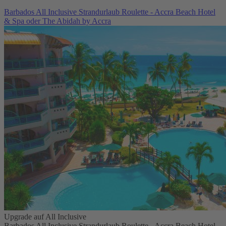
Barbados All Inclusive Strandurlaub Roulette - Accra Beach Hotel
& Spa oder The Abidah by Accra
Upgrade auf All Inclusive
Barbados All Inclusive Strandurlaub Roulette - Accra Beach Hotel