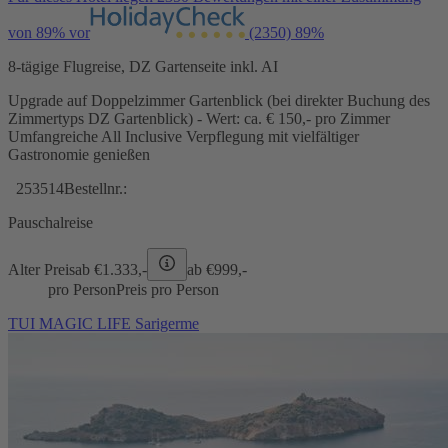
von 89% vor
(2350)
89%
8-tägige Flugreise, DZ Gartenseite inkl. AI
Upgrade auf Doppelzimmer Gartenblick (bei direkter Buchung des
Zimmertyps DZ Gartenblick) - Wert: ca. € 150,- pro Zimmer
Umfangreiche All Inclusive Verpflegung mit vielfältiger
Gastronomie genießen
253514
Bestellnr.:
Pauschalreise
Alter Preis
ab €
1.333,-
ab €
999,-
pro Person
Preis pro Person
TUI MAGIC LIFE Sarigerme