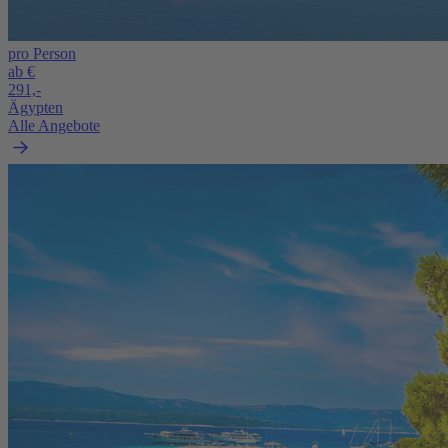
pro Person
ab €
291,-
Ägypten
Alle Angebote