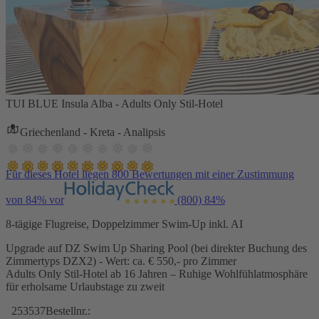
TUI BLUE Insula Alba - Adults Only Stil-Hotel
Griechenland - Kreta - Analipsis
Für dieses Hotel liegen 800 Bewertungen mit einer Zustimmung
von 84% vor
(800)
84%
8-tägige Flugreise, Doppelzimmer Swim-Up inkl. AI
Upgrade auf DZ Swim Up Sharing Pool (bei direkter Buchung des
Zimmertyps DZX2) - Wert: ca. € 550,- pro Zimmer
Adults Only Stil-Hotel ab 16 Jahren – Ruhige Wohlfühlatmosphäre
für erholsame Urlaubstage zu zweit
253537
Bestellnr.: