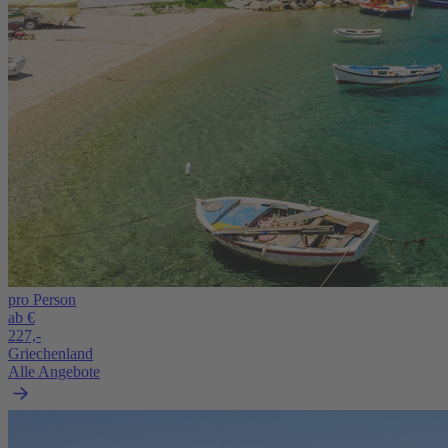
pro Person
ab €
227,-
Griechenland
Alle Angebote