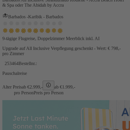
& Spa oder The Abidah by Accra
Barbados -Karibik - Barbados
9-tägige Flugreise, Doppelzimmer Meerblick inkl. AI
Upgrade auf All Inclusive Verpflegung geschenkt - Wert: € 798,-
pro Zimmer
253464
Bestellnr.:
Pauschalreise
Alter Preis
ab €
2.999,-
ab €
1.999,-
pro Person
Preis pro Person