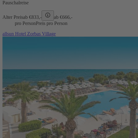
Pauschalreise
Alter Preis
ab €
833,-
ab €
666,-
pro Person
Preis pro Person
allsun Hotel Zorbas Village