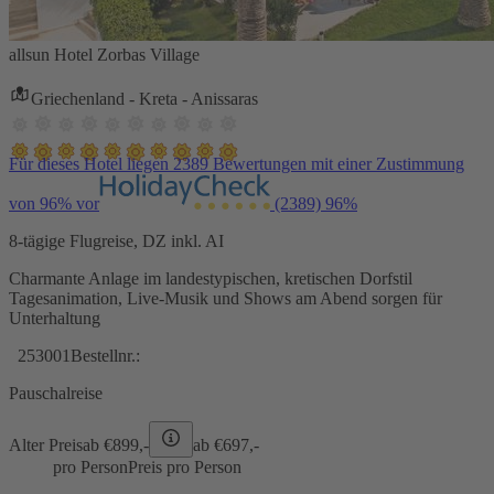
allsun Hotel Zorbas Village
Griechenland - Kreta - Anissaras
Für dieses Hotel liegen 2389 Bewertungen mit einer Zustimmung
von 96% vor
(2389)
96%
8-tägige Flugreise, DZ inkl. AI
Charmante Anlage im landestypischen, kretischen Dorfstil
Tagesanimation, Live-Musik und Shows am Abend sorgen für
Unterhaltung
253001
Bestellnr.:
Pauschalreise
Alter Preis
ab €
899,-
ab €
697,-
pro Person
Preis pro Person