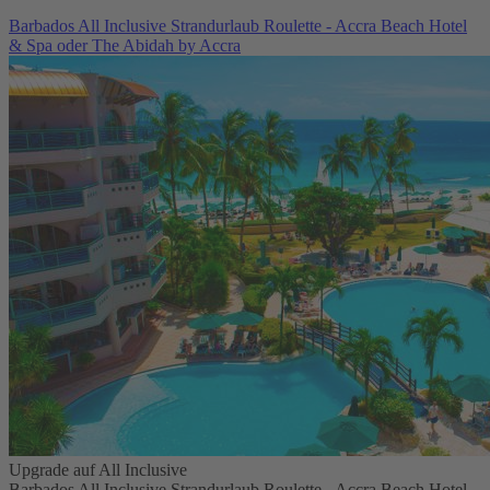
Barbados All Inclusive Strandurlaub Roulette - Accra Beach Hotel
& Spa oder The Abidah by Accra
Upgrade auf All Inclusive
Barbados All Inclusive Strandurlaub Roulette - Accra Beach Hotel