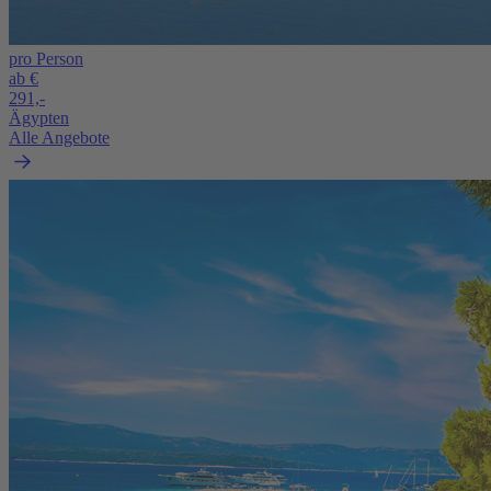
pro Person
ab €
291,-
Ägypten
Alle Angebote