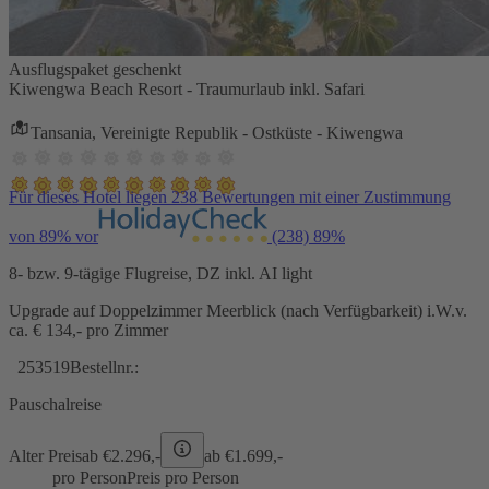
Ausflugspaket geschenkt
Kiwengwa Beach Resort - Traumurlaub inkl. Safari
Tansania, Vereinigte Republik - Ostküste - Kiwengwa
Für dieses Hotel liegen 238 Bewertungen mit einer Zustimmung
von 89% vor
(238)
89%
8- bzw. 9-tägige Flugreise, DZ inkl. AI light
Upgrade auf Doppelzimmer Meerblick (nach Verfügbarkeit) i.W.v.
ca. € 134,- pro Zimmer
253519
Bestellnr.:
Pauschalreise
Alter Preis
ab €
2.296,-
ab €
1.699,-
pro Person
Preis pro Person