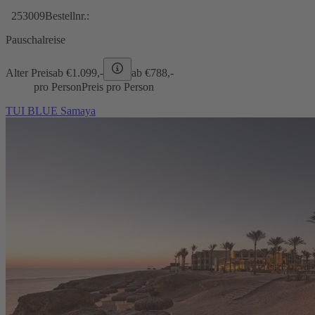
253009
Bestellnr.:
Pauschalreise
Alter Preis
ab €
1.099,-
ab €
788,-
pro Person
Preis pro Person
TUI BLUE Samaya