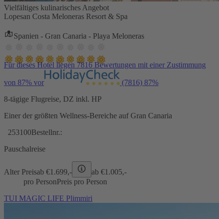
Vielfältiges kulinarisches Angebot
Lopesan Costa Meloneras Resort & Spa
Spanien - Gran Canaria - Playa Meloneras
Für dieses Hotel liegen 7816 Bewertungen mit einer Zustimmung
von 87% vor
(7816)
87%
8-tägige Flugreise, DZ inkl. HP
Einer der größten Wellness-Bereiche auf Gran Canaria
253100
Bestellnr.:
Pauschalreise
Alter Preis
ab €
1.699,-
ab €
1.005,-
pro Person
Preis pro Person
TUI MAGIC LIFE Plimmiri