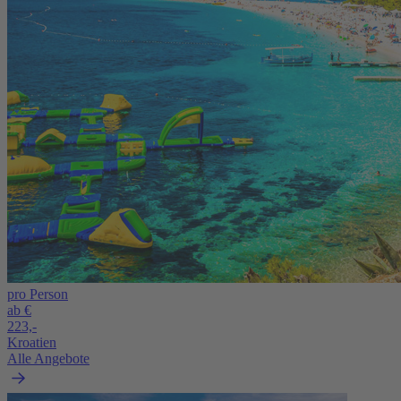
pro Person
ab €
223,-
Kroatien
Alle Angebote