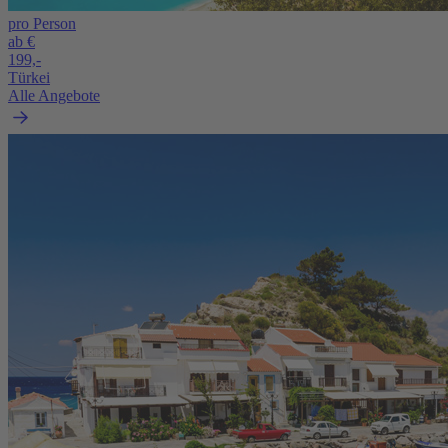
pro Person
ab €
199,-
Türkei
Alle Angebote