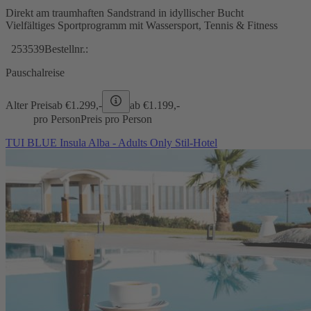
Direkt am traumhaften Sandstrand in idyllischer Bucht
Vielfältiges Sportprogramm mit Wassersport, Tennis & Fitness
253539
Bestellnr.:
Pauschalreise
Alter Preis
ab €
1.299,-
ab €
1.199,-
pro Person
Preis pro Person
TUI BLUE Insula Alba - Adults Only Stil-Hotel