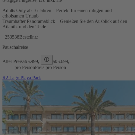
8-tägige Flugreise, DZ inkl. HP
Adults Only ab 16 Jahren – Perfekt für einen ruhigen und
erholsamen Urlaub
Traumhafter Panoramablick – Genießen Sie den Ausblick auf den
Atlantik und den Teide
253538
Bestellnr.:
Pauschalreise
Alter Preis
ab €
999,-
ab €
699,-
pro Person
Preis pro Person
R2 Lago Playa Park