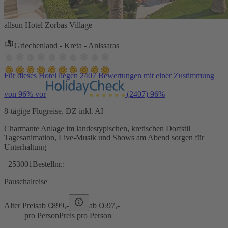
allsun Hotel Zorbas Village
Griechenland - Kreta - Anissaras
Für dieses Hotel liegen 2407 Bewertungen mit einer Zustimmung
von 96% vor
(2407)
96%
8-tägige Flugreise, DZ inkl. AI
Charmante Anlage im landestypischen, kretischen Dorfstil
Tagesanimation, Live-Musik und Shows am Abend sorgen für
Unterhaltung
253001
Bestellnr.:
Pauschalreise
Alter Preis
ab €
899,-
ab €
697,-
pro Person
Preis pro Person