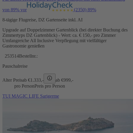
von 89% vor
(2350)
89%
8-tägige Flugreise, DZ Gartenseite inkl. AI
Upgrade auf Doppelzimmer Gartenblick (bei direkter Buchung des
Zimmertyps DZ Gartenblick) - Wert: ca. € 150,- pro Zimmer
Umfangreiche All Inclusive Verpflegung mit vielfältiger
Gastronomie genießen
253514
Bestellnr.:
Pauschalreise
Alter Preis
ab €
1.333,-
ab €
999,-
pro Person
Preis pro Person
TUI MAGIC LIFE Sarigerme