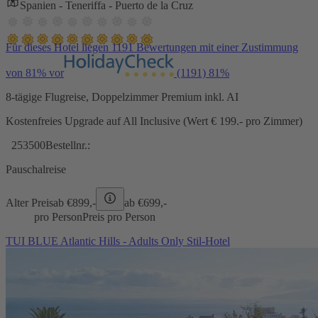
Spanien - Teneriffa - Puerto de la Cruz
Für dieses Hotel liegen 1191 Bewertungen mit einer Zustimmung
von 81% vor
(1191)
81%
8-tägige Flugreise, Doppelzimmer Premium inkl. AI
Kostenfreies Upgrade auf All Inclusive (Wert € 199.- pro Zimmer)
253500
Bestellnr.:
Pauschalreise
Alter Preis
ab €
899,-
ab €
699,-
pro Person
Preis pro Person
TUI BLUE Atlantic Hills - Adults Only Stil-Hotel