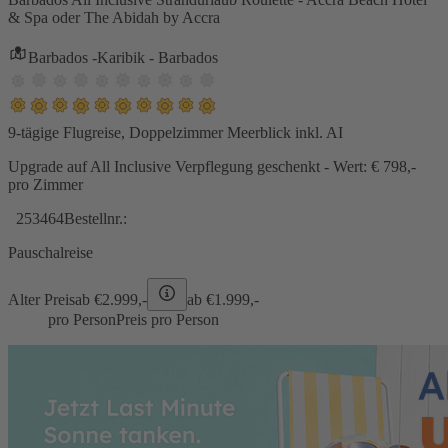
& Spa oder The Abidah by Accra
Barbados -Karibik - Barbados
9-tägige Flugreise, Doppelzimmer Meerblick inkl. AI
Upgrade auf All Inclusive Verpflegung geschenkt - Wert: € 798,-
pro Zimmer
253464
Bestellnr.:
Pauschalreise
Alter Preis
ab €
2.999,-
ab €
1.999,-
pro Person
Preis pro Person