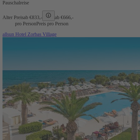
Pauschalreise
Alter Preis
ab €
833,-
ab €
666,-
pro Person
Preis pro Person
allsun Hotel Zorbas Village