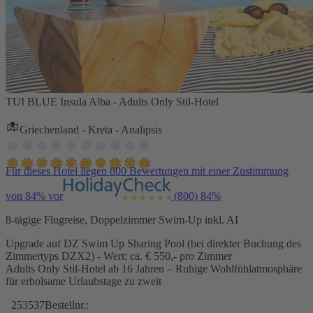
TUI BLUE Insula Alba - Adults Only Stil-Hotel
Griechenland - Kreta - Analipsis
Für dieses Hotel liegen 800 Bewertungen mit einer Zustimmung
von 84% vor
(800)
84%
8-tägige Flugreise, Doppelzimmer Swim-Up inkl. AI
Upgrade auf DZ Swim Up Sharing Pool (bei direkter Buchung des
Zimmertyps DZX2) - Wert: ca. € 550,- pro Zimmer
Adults Only Stil-Hotel ab 16 Jahren – Ruhige Wohlfühlatmosphäre
für erholsame Urlaubstage zu zweit
253537
Bestellnr.: