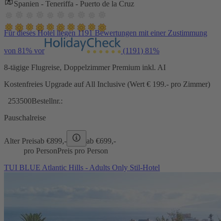
Spanien - Teneriffa - Puerto de la Cruz
Für dieses Hotel liegen 1191 Bewertungen mit einer Zustimmung
von 81% vor
(1191)
81%
8-tägige Flugreise, Doppelzimmer Premium inkl. AI
Kostenfreies Upgrade auf All Inclusive (Wert € 199.- pro Zimmer)
253500
Bestellnr.:
Pauschalreise
Alter Preis
ab €
899,-
ab €
699,-
pro Person
Preis pro Person
TUI BLUE Atlantic Hills - Adults Only Stil-Hotel