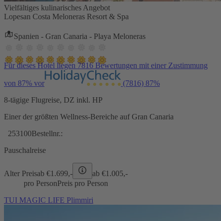
Vielfältiges kulinarisches Angebot
Lopesan Costa Meloneras Resort & Spa
Spanien - Gran Canaria - Playa Meloneras
Für dieses Hotel liegen 7816 Bewertungen mit einer Zustimmung
von 87% vor
(7816)
87%
8-tägige Flugreise, DZ inkl. HP
Einer der größten Wellness-Bereiche auf Gran Canaria
253100
Bestellnr.:
Pauschalreise
Alter Preis
ab €
1.699,-
ab €
1.005,-
pro Person
Preis pro Person
TUI MAGIC LIFE Plimmiri