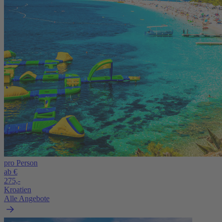
pro Person
ab €
275,-
Kroatien
Alle Angebote