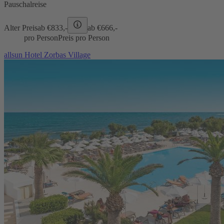
Pauschalreise
Alter Preis
ab €
833,-
ab €
666,-
pro Person
Preis pro Person
allsun Hotel Zorbas Village