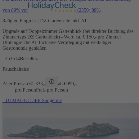
von 89% vor
(2350)
89%
8-tägige Flugreise, DZ Gartenseite inkl. AI
Upgrade auf Doppelzimmer Gartenblick (bei direkter Buchung des
Zimmertyps DZ Gartenblick) - Wert: ca. € 150,- pro Zimmer
Umfangreiche All Inclusive Verpflegung mit vielfältiger
Gastronomie genießen
253514
Bestellnr.:
Pauschalreise
Alter Preis
ab €
1.333,-
ab €
999,-
pro Person
Preis pro Person
TUI MAGIC LIFE Sarigerme