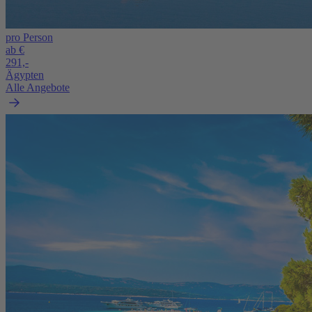
pro Person
ab €
291,-
Ägypten
Alle Angebote