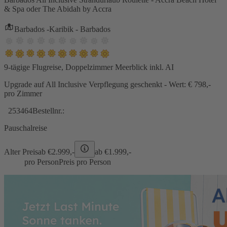
& Spa oder The Abidah by Accra
Barbados -Karibik - Barbados
9-tägige Flugreise, Doppelzimmer Meerblick inkl. AI
Upgrade auf All Inclusive Verpflegung geschenkt - Wert: € 798,-
pro Zimmer
253464
Bestellnr.:
Pauschalreise
Alter Preis
ab €
2.999,-
ab €
1.999,-
pro Person
Preis pro Person