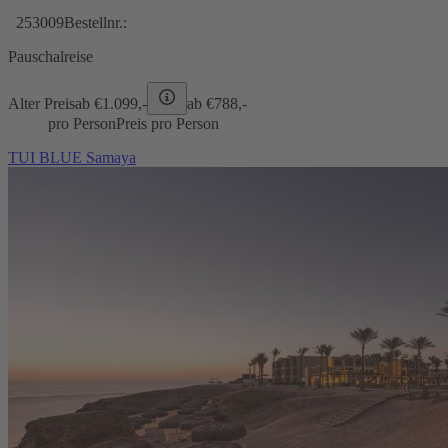
253009
Bestellnr.:
Pauschalreise
Alter Preis
ab €
1.099,-
ab €
788,-
pro Person
Preis pro Person
TUI BLUE Samaya