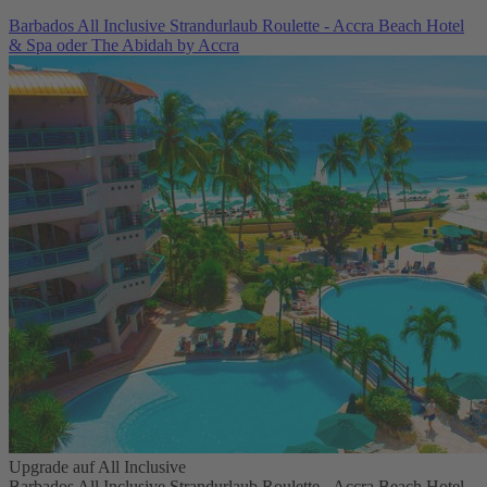
Barbados All Inclusive Strandurlaub Roulette - Accra Beach Hotel
& Spa oder The Abidah by Accra
Upgrade auf All Inclusive
Barbados All Inclusive Strandurlaub Roulette - Accra Beach Hotel