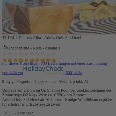
TUI BLUE Insula Alba - Adults Only Stil-Hotel
Griechenland - Kreta - Analipsis
Für dieses Hotel liegen 800 Bewertungen mit einer Zustimmung
von 84% vor
(800)
84%
8-tägige Flugreise, Doppelzimmer Swim-Up inkl. AI
Upgrade auf DZ Swim Up Sharing Pool (bei direkter Buchung des
Zimmertyps DZX2) - Wert: ca. € 550,- pro Zimmer
Adults Only Stil-Hotel ab 16 Jahren – Ruhige Wohlfühlatmosphäre
für erholsame Urlaubstage zu zweit
253537
Bestellnr.: