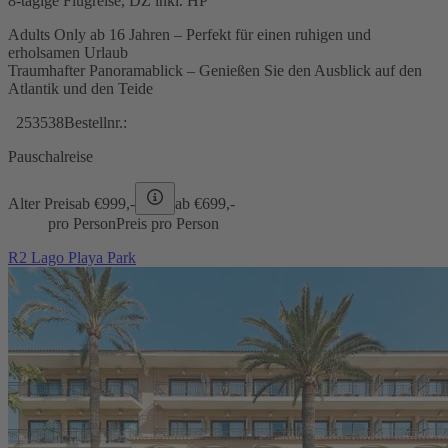
8-tägige Flugreise, DZ inkl. HP
Adults Only ab 16 Jahren – Perfekt für einen ruhigen und
erholsamen Urlaub
Traumhafter Panoramablick – Genießen Sie den Ausblick auf den
Atlantik und den Teide
253538
Bestellnr.:
Pauschalreise
Alter Preis
ab €
999,-
ab €
699,-
pro Person
Preis pro Person
R2 Lago Playa Park