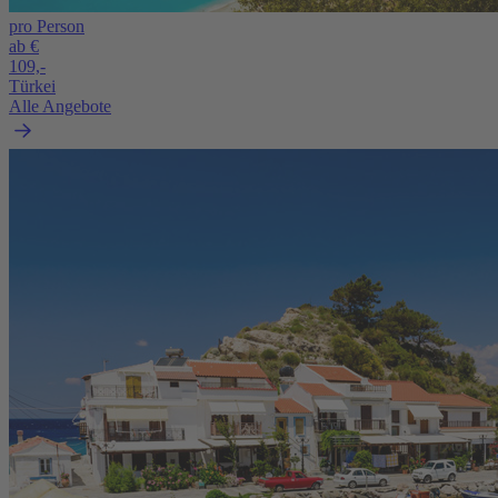
pro Person
ab €
109,-
Türkei
Alle Angebote