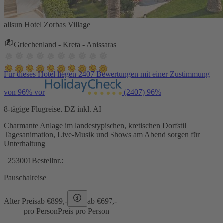
allsun Hotel Zorbas Village
Griechenland - Kreta - Anissaras
Für dieses Hotel liegen 2407 Bewertungen mit einer Zustimmung
von 96% vor
(2407)
96%
8-tägige Flugreise, DZ inkl. AI
Charmante Anlage im landestypischen, kretischen Dorfstil
Tagesanimation, Live-Musik und Shows am Abend sorgen für
Unterhaltung
253001
Bestellnr.:
Pauschalreise
Alter Preis
ab €
899,-
ab €
697,-
pro Person
Preis pro Person