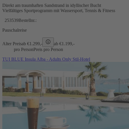
Direkt am traumhaften Sandstrand in idyllischer Bucht
Vielfältiges Sportprogramm mit Wassersport, Tennis & Fitness
253539
Bestellnr.:
Pauschalreise
Alter Preis
ab €
1.299,-
ab €
1.199,-
pro Person
Preis pro Person
TUI BLUE Insula Alba - Adults Only Stil-Hotel