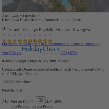
Ausflugspaket geschenkt
Kiwengwa Beach Resort - Traumurlaub inkl. Safari
Tansania, Vereinigte Republik - Ostküste - Kiwengwa
Für dieses Hotel liegen 238 Bewertungen mit einer Zustimmung
von 89% vor
(238)
89%
8- bzw. 9-tägige Flugreise, DZ inkl. AI light
Upgrade auf Doppelzimmer Meerblick (nach Verfügbarkeit) i.W.v.
ca. € 134,- pro Zimmer
253519
Bestellnr.:
Pauschalreise
Alter Preis
ab €
2.296,-
ab €
1.699,-
pro Person
Preis pro Person