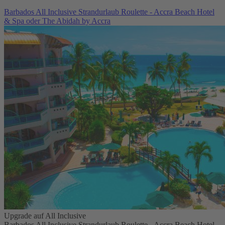
Barbados All Inclusive Strandurlaub Roulette - Accra Beach Hotel
& Spa oder The Abidah by Accra
Upgrade auf All Inclusive
Barbados All Inclusive Strandurlaub Roulette - Accra Beach Hotel