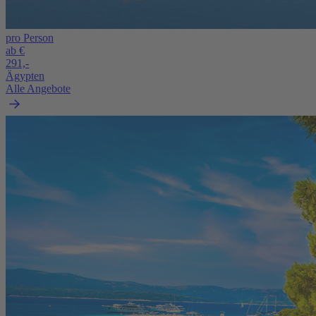
pro Person
ab €
291,-
Ägypten
Alle Angebote