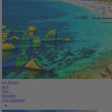
pro Person
ab €
302,-
Kroatien
Alle Angebote