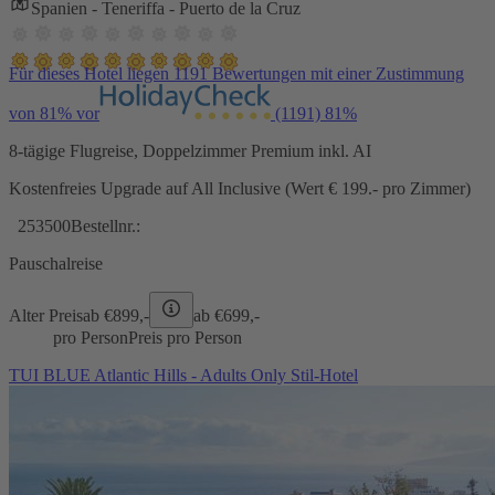
Spanien - Teneriffa - Puerto de la Cruz
Für dieses Hotel liegen 1191 Bewertungen mit einer Zustimmung
von 81% vor
(1191)
81%
8-tägige Flugreise, Doppelzimmer Premium inkl. AI
Kostenfreies Upgrade auf All Inclusive (Wert € 199.- pro Zimmer)
253500
Bestellnr.:
Pauschalreise
Alter Preis
ab €
899,-
ab €
699,-
pro Person
Preis pro Person
TUI BLUE Atlantic Hills - Adults Only Stil-Hotel