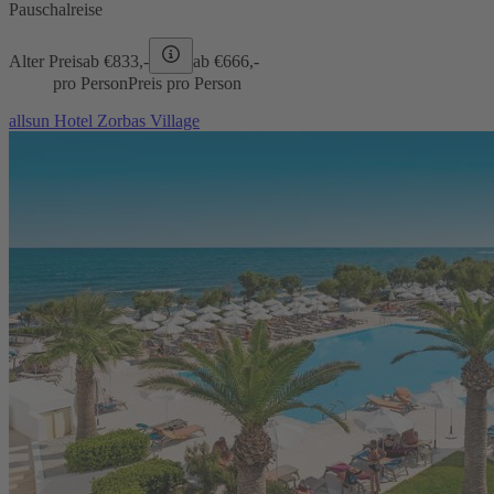
Pauschalreise
Alter Preis
ab €
833,-
ab €
666,-
pro Person
Preis pro Person
allsun Hotel Zorbas Village