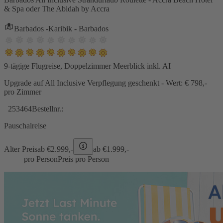
& Spa oder The Abidah by Accra
Barbados -Karibik - Barbados
9-tägige Flugreise, Doppelzimmer Meerblick inkl. AI
Upgrade auf All Inclusive Verpflegung geschenkt - Wert: € 798,-
pro Zimmer
253464
Bestellnr.:
Pauschalreise
Alter Preis
ab €
2.999,-
ab €
1.999,-
pro Person
Preis pro Person