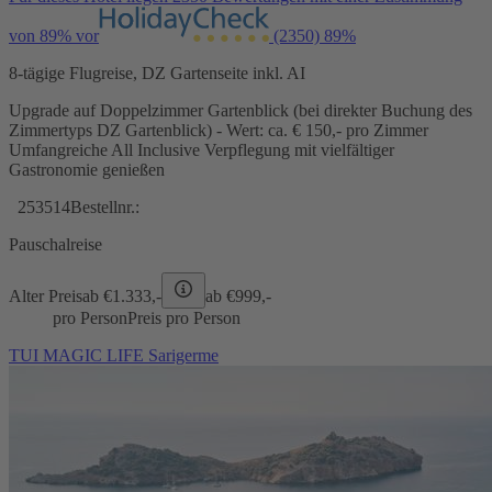
von 89% vor
(2350)
89%
8-tägige Flugreise, DZ Gartenseite inkl. AI
Upgrade auf Doppelzimmer Gartenblick (bei direkter Buchung des
Zimmertyps DZ Gartenblick) - Wert: ca. € 150,- pro Zimmer
Umfangreiche All Inclusive Verpflegung mit vielfältiger
Gastronomie genießen
253514
Bestellnr.:
Pauschalreise
Alter Preis
ab €
1.333,-
ab €
999,-
pro Person
Preis pro Person
TUI MAGIC LIFE Sarigerme