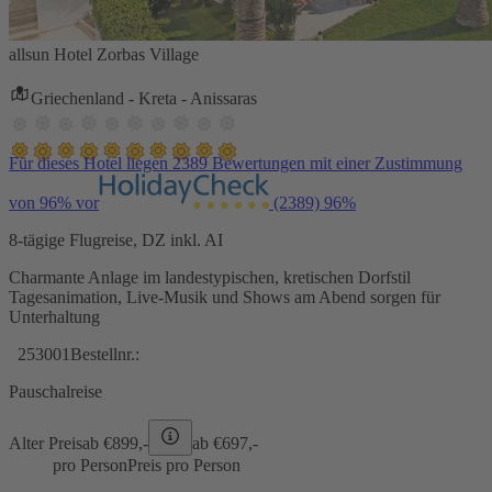
allsun Hotel Zorbas Village
Griechenland - Kreta - Anissaras
Für dieses Hotel liegen 2389 Bewertungen mit einer Zustimmung
von 96% vor
(2389)
96%
8-tägige Flugreise, DZ inkl. AI
Charmante Anlage im landestypischen, kretischen Dorfstil
Tagesanimation, Live-Musik und Shows am Abend sorgen für
Unterhaltung
253001
Bestellnr.:
Pauschalreise
Alter Preis
ab €
899,-
ab €
697,-
pro Person
Preis pro Person