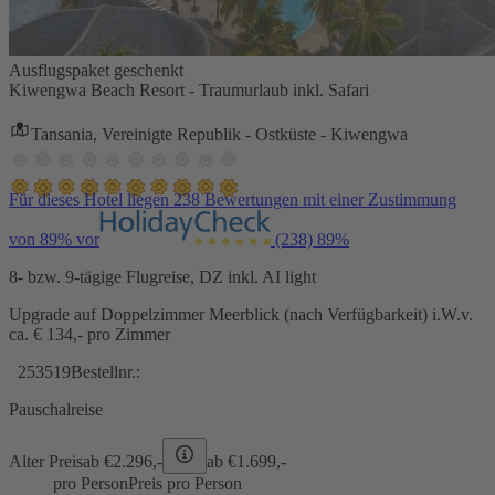
Ausflugspaket geschenkt
Kiwengwa Beach Resort - Traumurlaub inkl. Safari
Tansania, Vereinigte Republik - Ostküste - Kiwengwa
Für dieses Hotel liegen 238 Bewertungen mit einer Zustimmung
von 89% vor
(238)
89%
8- bzw. 9-tägige Flugreise, DZ inkl. AI light
Upgrade auf Doppelzimmer Meerblick (nach Verfügbarkeit) i.W.v.
ca. € 134,- pro Zimmer
253519
Bestellnr.:
Pauschalreise
Alter Preis
ab €
2.296,-
ab €
1.699,-
pro Person
Preis pro Person