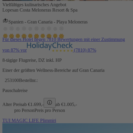
Vielfältiges kulinarisches Angebot
Lopesan Costa Meloneras Resort & Spa
Spanien - Gran Canaria - Playa Meloneras
Für dieses Hotel liegen 7810 Bewertungen mit einer Zustimmung
von 87% vor
(7810)
87%
8-tägige Flugreise, DZ inkl. HP
Einer der größten Wellness-Bereiche auf Gran Canaria
253100
Bestellnr.:
Pauschalreise
Alter Preis
ab €
1.699,-
ab €
1.005,-
pro Person
Preis pro Person
TUI MAGIC LIFE Plimmiri