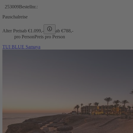
253009
Bestellnr.:
Pauschalreise
Alter Preis
ab €
1.099,-
ab €
788,-
pro Person
Preis pro Person
TUI BLUE Samaya