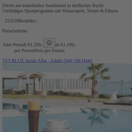
Direkt am traumhaften Sandstrand in idyllischer Bucht
Vielfältiges Sportprogramm mit Wassersport, Tennis & Fitness
253539
Bestellnr.:
Pauschalreise
Alter Preis
ab €
1.299,-
ab €
1.199,-
pro Person
Preis pro Person
TUI BLUE Insula Alba - Adults Only Stil-Hotel