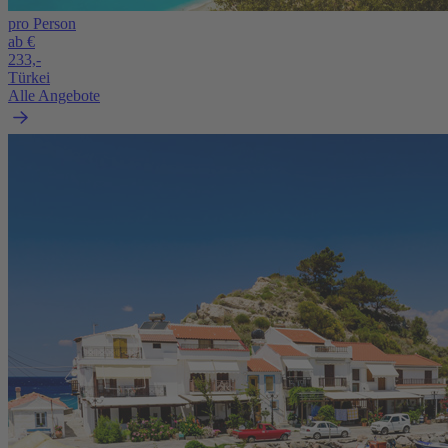
pro Person
ab €
233,-
Türkei
Alle Angebote