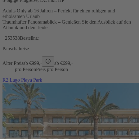
8-tägige Flugreise, DZ inkl. HP
Adults Only ab 16 Jahren – Perfekt für einen ruhigen und
erholsamen Urlaub
Traumhafter Panoramablick – Genießen Sie den Ausblick auf den
Atlantik und den Teide
253538
Bestellnr.:
Pauschalreise
Alter Preis
ab €
999,-
ab €
699,-
pro Person
Preis pro Person
R2 Lago Playa Park