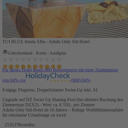
TUI BLUE Insula Alba - Adults Only Stil-Hotel
Griechenland - Kreta - Analipsis
Für dieses Hotel liegen 800 Bewertungen mit einer Zustimmung
von 84% vor
(800)
84%
8-tägige Flugreise, Doppelzimmer Swim-Up inkl. AI
Upgrade auf DZ Swim Up Sharing Pool (bei direkter Buchung des
Zimmertyps DZX2) - Wert: ca. € 550,- pro Zimmer
Adults Only Stil-Hotel ab 16 Jahren – Ruhige Wohlfühlatmosphäre
für erholsame Urlaubstage zu zweit
253537
Bestellnr.: