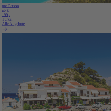
pro Person
ab €
199,-
Türkei
Alle Angebote