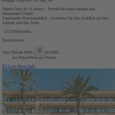
8-tägige Flugreise, DZ inkl. HP
Adults Only ab 16 Jahren – Perfekt für einen ruhigen und
erholsamen Urlaub
Traumhafter Panoramablick – Genießen Sie den Ausblick auf den
Atlantik und den Teide
253538
Bestellnr.:
Pauschalreise
Alter Preis
ab €
999,-
ab €
699,-
pro Person
Preis pro Person
R2 Lago Playa Park