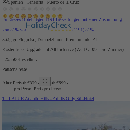
Spanien - Teneriffa - Puerto de la Cruz
Für dieses Hotel liegen 1191 Bewertungen mit einer Zustimmung
von 81% vor
(1191)
81%
8-tägige Flugreise, Doppelzimmer Premium inkl. AI
Kostenfreies Upgrade auf All Inclusive (Wert € 199.- pro Zimmer)
253500
Bestellnr.:
Pauschalreise
Alter Preis
ab €
899,-
ab €
699,-
pro Person
Preis pro Person
TUI BLUE Atlantic Hills - Adults Only Stil-Hotel