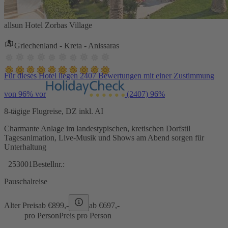
allsun Hotel Zorbas Village
Griechenland - Kreta - Anissaras
Für dieses Hotel liegen 2407 Bewertungen mit einer Zustimmung
von 96% vor
(2407)
96%
8-tägige Flugreise, DZ inkl. AI
Charmante Anlage im landestypischen, kretischen Dorfstil
Tagesanimation, Live-Musik und Shows am Abend sorgen für
Unterhaltung
253001
Bestellnr.:
Pauschalreise
Alter Preis
ab €
899,-
ab €
697,-
pro Person
Preis pro Person