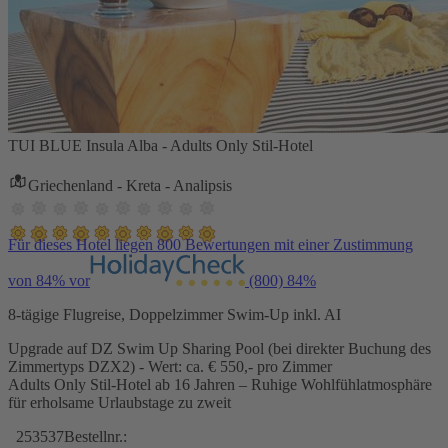
TUI BLUE Insula Alba - Adults Only Stil-Hotel
Griechenland - Kreta - Analipsis
Für dieses Hotel liegen 800 Bewertungen mit einer Zustimmung
von 84% vor
(800)
84%
8-tägige Flugreise, Doppelzimmer Swim-Up inkl. AI
Upgrade auf DZ Swim Up Sharing Pool (bei direkter Buchung des
Zimmertyps DZX2) - Wert: ca. € 550,- pro Zimmer
Adults Only Stil-Hotel ab 16 Jahren – Ruhige Wohlfühlatmosphäre
für erholsame Urlaubstage zu zweit
253537
Bestellnr.: