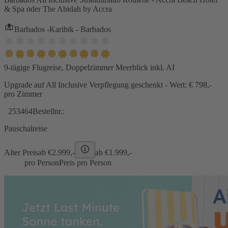
& Spa oder The Abidah by Accra
Barbados -Karibik - Barbados
9-tägige Flugreise, Doppelzimmer Meerblick inkl. AI
Upgrade auf All Inclusive Verpflegung geschenkt - Wert: € 798,-
pro Zimmer
253464
Bestellnr.:
Pauschalreise
Alter Preis
ab €
2.999,-
ab €
1.999,-
pro Person
Preis pro Person