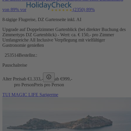
von 89% vor
(2350)
89%
8-tägige Flugreise, DZ Gartenseite inkl. AI
Upgrade auf Doppelzimmer Gartenblick (bei direkter Buchung des
Zimmertyps DZ Gartenblick) - Wert: ca. € 150,- pro Zimmer
Umfangreiche All Inclusive Verpflegung mit vielfältiger
Gastronomie genießen
253514
Bestellnr.:
Pauschalreise
Alter Preis
ab €
1.333,-
ab €
999,-
pro Person
Preis pro Person
TUI MAGIC LIFE Sarigerme