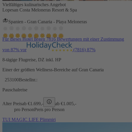
Vielfältiges kulinarisches Angebot
Lopesan Costa Meloneras Resort & Spa
Spanien - Gran Canaria - Playa Meloneras
Für dieses Hotel liegen 7816 Bewertungen mit einer Zustimmung
von 87% vor
(7816)
87%
8-tägige Flugreise, DZ inkl. HP
Einer der größten Wellness-Bereiche auf Gran Canaria
253100
Bestellnr.:
Pauschalreise
Alter Preis
ab €
1.699,-
ab €
1.005,-
pro Person
Preis pro Person
TUI MAGIC LIFE Plimmiri