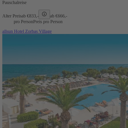
Pauschalreise
Alter Preis
ab €
833,-
ab €
666,-
pro Person
Preis pro Person
allsun Hotel Zorbas Village