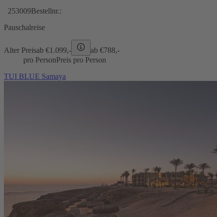
253009
Bestellnr.:
Pauschalreise
Alter Preis
ab €
1.099,-
ab €
788,-
pro Person
Preis pro Person
TUI BLUE Samaya