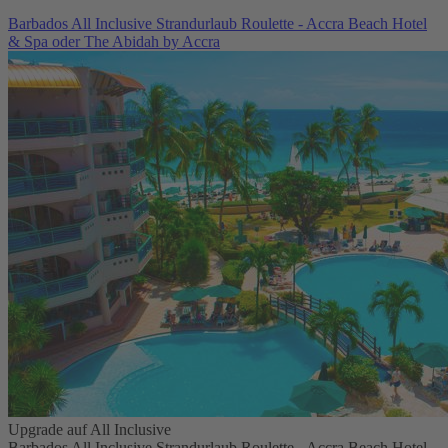
Barbados All Inclusive Strandurlaub Roulette - Accra Beach Hotel
& Spa oder The Abidah by Accra
Upgrade auf All Inclusive
Barbados All Inclusive Strandurlaub Roulette - Accra Beach Hotel