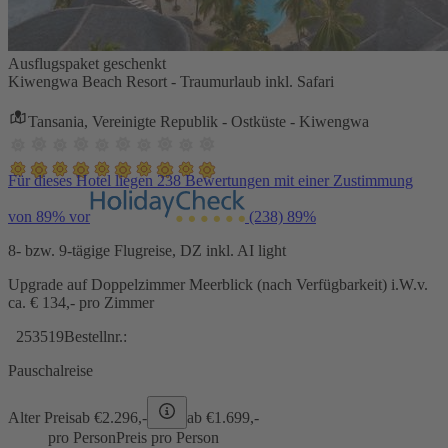
Ausflugspaket geschenkt
Kiwengwa Beach Resort - Traumurlaub inkl. Safari
Tansania, Vereinigte Republik - Ostküste - Kiwengwa
Für dieses Hotel liegen 238 Bewertungen mit einer Zustimmung
von 89% vor
(238)
89%
8- bzw. 9-tägige Flugreise, DZ inkl. AI light
Upgrade auf Doppelzimmer Meerblick (nach Verfügbarkeit) i.W.v.
ca. € 134,- pro Zimmer
253519
Bestellnr.:
Pauschalreise
Alter Preis
ab €
2.296,-
ab €
1.699,-
pro Person
Preis pro Person