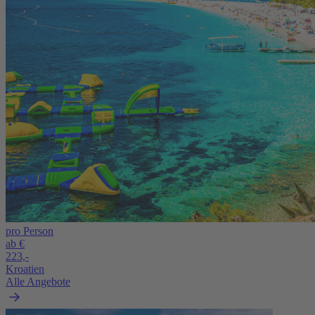
pro Person
ab €
223,-
Kroatien
Alle Angebote