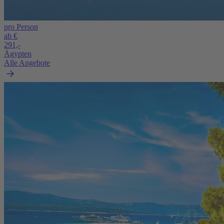
pro Person
ab €
291,-
Ägypten
Alle Angebote