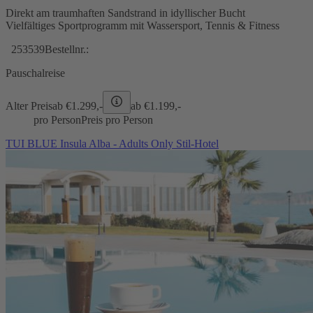
Direkt am traumhaften Sandstrand in idyllischer Bucht
Vielfältiges Sportprogramm mit Wassersport, Tennis & Fitness
253539
Bestellnr.:
Pauschalreise
Alter Preis
ab €
1.299,-
ab €
1.199,-
pro Person
Preis pro Person
TUI BLUE Insula Alba - Adults Only Stil-Hotel