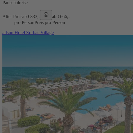
Pauschalreise
Alter Preis
ab €
833,-
ab €
666,-
pro Person
Preis pro Person
allsun Hotel Zorbas Village