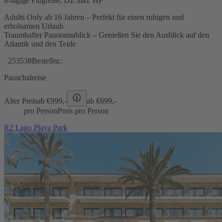
8-tägige Flugreise, DZ inkl. HP
Adults Only ab 16 Jahren – Perfekt für einen ruhigen und
erholsamen Urlaub
Traumhafter Panoramablick – Genießen Sie den Ausblick auf den
Atlantik und den Teide
253538
Bestellnr.:
Pauschalreise
Alter Preis
ab €
999,-
ab €
699,-
pro Person
Preis pro Person
R2 Lago Playa Park