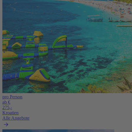
pro Person
ab €
275,-
Kroatien
Alle Angebote