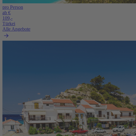
pro Person
ab €
109,-
Türkei
Alle Angebote