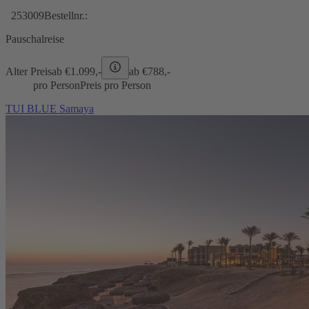
253009
Bestellnr.:
Pauschalreise
Alter Preis
ab €
1.099,-
ab €
788,-
pro Person
Preis pro Person
TUI BLUE Samaya