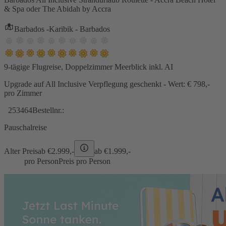
& Spa oder The Abidah by Accra
Barbados -Karibik - Barbados
9-tägige Flugreise, Doppelzimmer Meerblick inkl. AI
Upgrade auf All Inclusive Verpflegung geschenkt - Wert: € 798,-
pro Zimmer
253464
Bestellnr.:
Pauschalreise
Alter Preis
ab €
2.999,-
ab €
1.999,-
pro Person
Preis pro Person