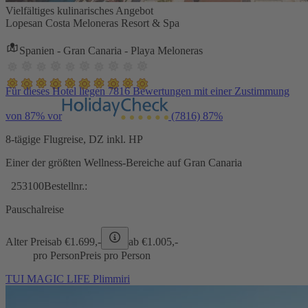
Vielfältiges kulinarisches Angebot
Lopesan Costa Meloneras Resort & Spa
Spanien - Gran Canaria - Playa Meloneras
Für dieses Hotel liegen 7816 Bewertungen mit einer Zustimmung
von 87% vor
(7816)
87%
8-tägige Flugreise, DZ inkl. HP
Einer der größten Wellness-Bereiche auf Gran Canaria
253100
Bestellnr.:
Pauschalreise
Alter Preis
ab €
1.699,-
ab €
1.005,-
pro Person
Preis pro Person
TUI MAGIC LIFE Plimmiri