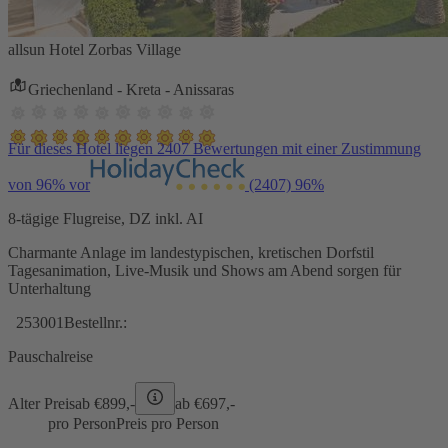
allsun Hotel Zorbas Village
Griechenland - Kreta - Anissaras
Für dieses Hotel liegen 2407 Bewertungen mit einer Zustimmung
von 96% vor
(2407)
96%
8-tägige Flugreise, DZ inkl. AI
Charmante Anlage im landestypischen, kretischen Dorfstil
Tagesanimation, Live-Musik und Shows am Abend sorgen für
Unterhaltung
253001
Bestellnr.:
Pauschalreise
Alter Preis
ab €
899,-
ab €
697,-
pro Person
Preis pro Person