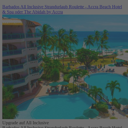
Barbados All Inclusive Strandurlaub Roulette - Accra Beach Hotel
& Spa oder The Abidah by Accra
Upgrade auf All Inclusive
Barbados All Inclusive Strandurlaub Roulette - Accra Beach Hotel