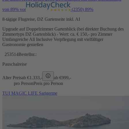
von 89% vor
(2350)
89%
8-tägige Flugreise, DZ Gartenseite inkl. AI
Upgrade auf Doppelzimmer Gartenblick (bei direkter Buchung des
Zimmertyps DZ Gartenblick) - Wert: ca. € 150,- pro Zimmer
Umfangreiche All Inclusive Verpflegung mit vielfältiger
Gastronomie genießen
253514
Bestellnr.:
Pauschalreise
Alter Preis
ab €
1.333,-
ab €
999,-
pro Person
Preis pro Person
TUI MAGIC LIFE Sarigerme