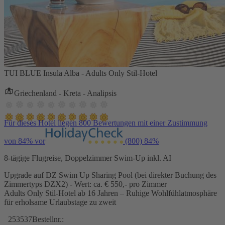
TUI BLUE Insula Alba - Adults Only Stil-Hotel
Griechenland - Kreta - Analipsis
Für dieses Hotel liegen 800 Bewertungen mit einer Zustimmung
von 84% vor
(800)
84%
8-tägige Flugreise, Doppelzimmer Swim-Up inkl. AI
Upgrade auf DZ Swim Up Sharing Pool (bei direkter Buchung des
Zimmertyps DZX2) - Wert: ca. € 550,- pro Zimmer
Adults Only Stil-Hotel ab 16 Jahren – Ruhige Wohlfühlatmosphäre
für erholsame Urlaubstage zu zweit
253537
Bestellnr.: