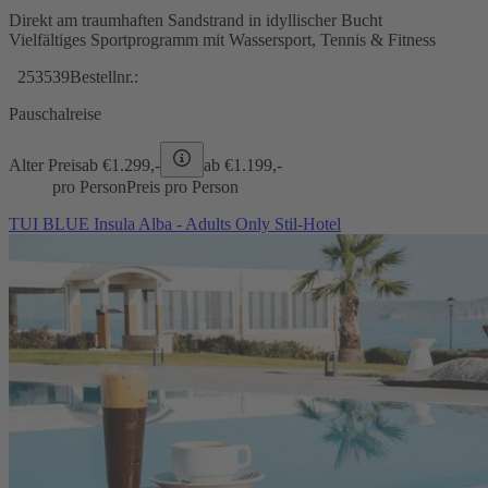
Direkt am traumhaften Sandstrand in idyllischer Bucht
Vielfältiges Sportprogramm mit Wassersport, Tennis & Fitness
253539
Bestellnr.:
Pauschalreise
Alter Preis
ab €
1.299,-
ab €
1.199,-
pro Person
Preis pro Person
TUI BLUE Insula Alba - Adults Only Stil-Hotel