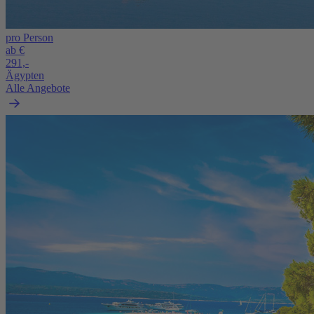
pro Person
ab €
291,-
Ägypten
Alle Angebote