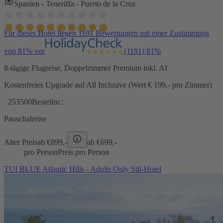
Spanien - Teneriffa - Puerto de la Cruz
Für dieses Hotel liegen 1191 Bewertungen mit einer Zustimmung
von 81% vor
(1191)
81%
8-tägige Flugreise, Doppelzimmer Premium inkl. AI
Kostenfreies Upgrade auf All Inclusive (Wert € 199.- pro Zimmer)
253500
Bestellnr.:
Pauschalreise
Alter Preis
ab €
899,-
ab €
699,-
pro Person
Preis pro Person
TUI BLUE Atlantic Hills - Adults Only Stil-Hotel