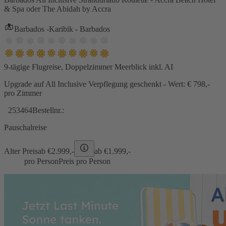
& Spa oder The Abidah by Accra
Barbados -Karibik - Barbados
9-tägige Flugreise, Doppelzimmer Meerblick inkl. AI
Upgrade auf All Inclusive Verpflegung geschenkt - Wert: € 798,-
pro Zimmer
253464
Bestellnr.:
Pauschalreise
Alter Preis
ab €
2.999,-
ab €
1.999,-
pro Person
Preis pro Person