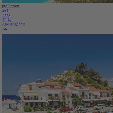
pro Person
ab €
233,-
Türkei
Alle Angebote