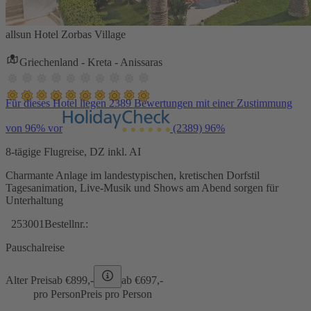
allsun Hotel Zorbas Village
Griechenland - Kreta - Anissaras
Für dieses Hotel liegen 2389 Bewertungen mit einer Zustimmung
von 96% vor
(2389)
96%
8-tägige Flugreise, DZ inkl. AI
Charmante Anlage im landestypischen, kretischen Dorfstil
Tagesanimation, Live-Musik und Shows am Abend sorgen für
Unterhaltung
253001
Bestellnr.:
Pauschalreise
Alter Preis
ab €
899,-
ab €
697,-
pro Person
Preis pro Person