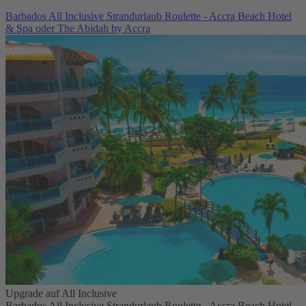
Barbados All Inclusive Strandurlaub Roulette - Accra Beach Hotel
& Spa oder The Abidah by Accra
Upgrade auf All Inclusive
Barbados All Inclusive Strandurlaub Roulette - Accra Beach Hotel