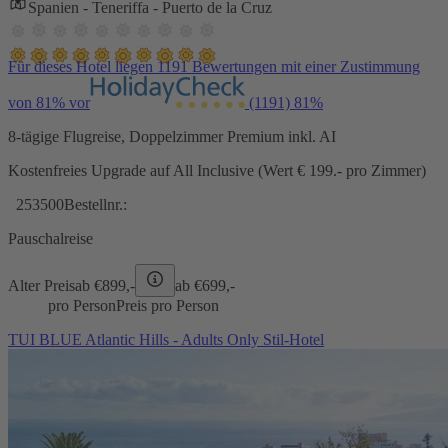
Spanien - Teneriffa - Puerto de la Cruz
Für dieses Hotel liegen 1191 Bewertungen mit einer Zustimmung
von 81% vor
(1191)
81%
8-tägige Flugreise, Doppelzimmer Premium inkl. AI
Kostenfreies Upgrade auf All Inclusive (Wert € 199.- pro Zimmer)
253500
Bestellnr.:
Pauschalreise
Alter Preis
ab €
899,-
ab €
699,-
pro Person
Preis pro Person
TUI BLUE Atlantic Hills - Adults Only Stil-Hotel