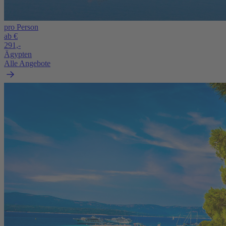
pro Person
ab €
291,-
Ägypten
Alle Angebote