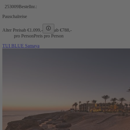
253009
Bestellnr.:
Pauschalreise
Alter Preis
ab €
1.099,-
ab €
788,-
pro Person
Preis pro Person
TUI BLUE Samaya