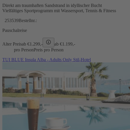
Direkt am traumhaften Sandstrand in idyllischer Bucht
Vielfältiges Sportprogramm mit Wassersport, Tennis & Fitness
253539
Bestellnr.:
Pauschalreise
Alter Preis
ab €
1.299,-
ab €
1.199,-
pro Person
Preis pro Person
TUI BLUE Insula Alba - Adults Only Stil-Hotel