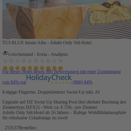
TUI BLUE Insula Alba - Adults Only Stil-Hotel
Griechenland - Kreta - Analipsis
Für dieses Hotel liegen 800 Bewertungen mit einer Zustimmung
von 84% vor
(800)
84%
8-tägige Flugreise, Doppelzimmer Swim-Up inkl. AI
Upgrade auf DZ Swim Up Sharing Pool (bei direkter Buchung des
Zimmertyps DZX2) - Wert: ca. € 550,- pro Zimmer
Adults Only Stil-Hotel ab 16 Jahren – Ruhige Wohlfühlatmosphäre
für erholsame Urlaubstage zu zweit
253537
Bestellnr.: