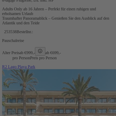
8-tägige Flugreise, DZ inkl. HP
Adults Only ab 16 Jahren – Perfekt für einen ruhigen und
erholsamen Urlaub
Traumhafter Panoramablick – Genießen Sie den Ausblick auf den
Atlantik und den Teide
253538
Bestellnr.:
Pauschalreise
Alter Preis
ab €
999,-
ab €
699,-
pro Person
Preis pro Person
R2 Lago Playa Park