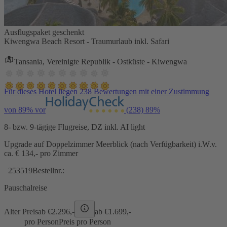
Ausflugspaket geschenkt
Kiwengwa Beach Resort - Traumurlaub inkl. Safari
Tansania, Vereinigte Republik - Ostküste - Kiwengwa
Für dieses Hotel liegen 238 Bewertungen mit einer Zustimmung
von 89% vor
(238)
89%
8- bzw. 9-tägige Flugreise, DZ inkl. AI light
Upgrade auf Doppelzimmer Meerblick (nach Verfügbarkeit) i.W.v.
ca. € 134,- pro Zimmer
253519
Bestellnr.:
Pauschalreise
Alter Preis
ab €
2.296,-
ab €
1.699,-
pro Person
Preis pro Person