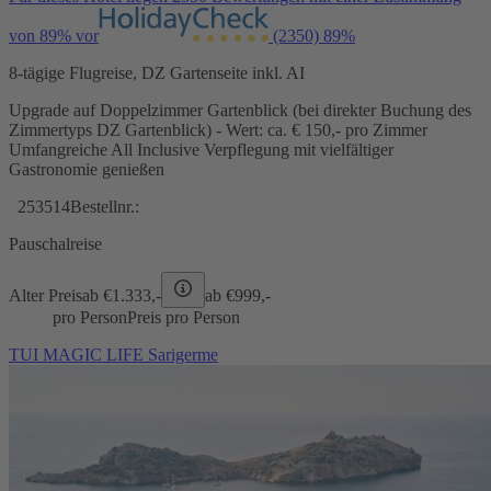
von 89% vor
(2350)
89%
8-tägige Flugreise, DZ Gartenseite inkl. AI
Upgrade auf Doppelzimmer Gartenblick (bei direkter Buchung des
Zimmertyps DZ Gartenblick) - Wert: ca. € 150,- pro Zimmer
Umfangreiche All Inclusive Verpflegung mit vielfältiger
Gastronomie genießen
253514
Bestellnr.:
Pauschalreise
Alter Preis
ab €
1.333,-
ab €
999,-
pro Person
Preis pro Person
TUI MAGIC LIFE Sarigerme