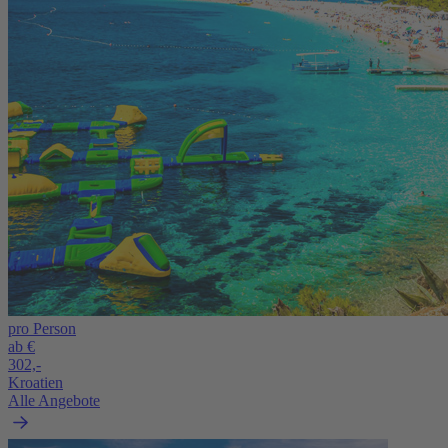
pro Person
ab €
302,-
Kroatien
Alle Angebote