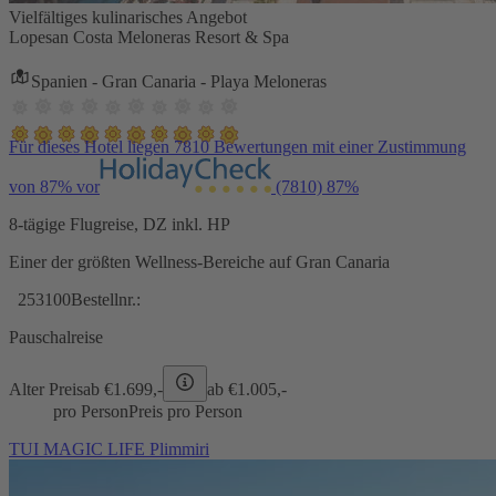
Vielfältiges kulinarisches Angebot
Lopesan Costa Meloneras Resort & Spa
Spanien - Gran Canaria - Playa Meloneras
Für dieses Hotel liegen 7810 Bewertungen mit einer Zustimmung
von 87% vor
(7810)
87%
8-tägige Flugreise, DZ inkl. HP
Einer der größten Wellness-Bereiche auf Gran Canaria
253100
Bestellnr.:
Pauschalreise
Alter Preis
ab €
1.699,-
ab €
1.005,-
pro Person
Preis pro Person
TUI MAGIC LIFE Plimmiri