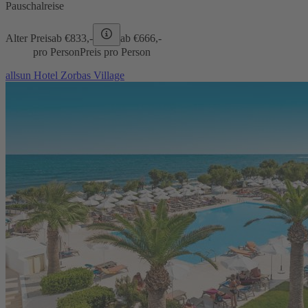
Pauschalreise
Alter Preis
ab €
833,-
ab €
666,-
pro Person
Preis pro Person
allsun Hotel Zorbas Village