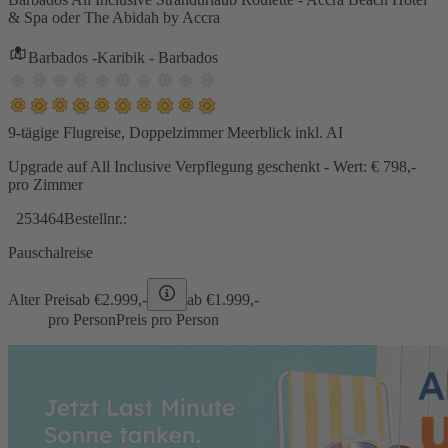
& Spa oder The Abidah by Accra
Barbados -Karibik - Barbados
9-tägige Flugreise, Doppelzimmer Meerblick inkl. AI
Upgrade auf All Inclusive Verpflegung geschenkt - Wert: € 798,-
pro Zimmer
253464
Bestellnr.:
Pauschalreise
Alter Preis
ab €
2.999,-
ab €
1.999,-
pro Person
Preis pro Person