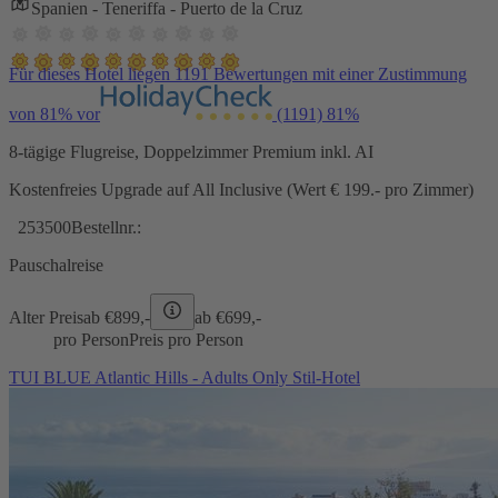
Spanien - Teneriffa - Puerto de la Cruz
Für dieses Hotel liegen 1191 Bewertungen mit einer Zustimmung
von 81% vor
(1191)
81%
8-tägige Flugreise, Doppelzimmer Premium inkl. AI
Kostenfreies Upgrade auf All Inclusive (Wert € 199.- pro Zimmer)
253500
Bestellnr.:
Pauschalreise
Alter Preis
ab €
899,-
ab €
699,-
pro Person
Preis pro Person
TUI BLUE Atlantic Hills - Adults Only Stil-Hotel