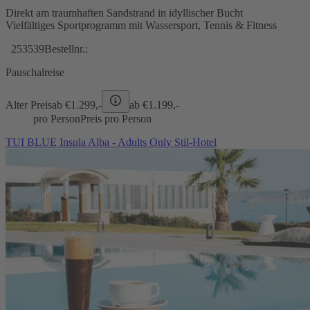
Direkt am traumhaften Sandstrand in idyllischer Bucht
Vielfältiges Sportprogramm mit Wassersport, Tennis & Fitness
253539
Bestellnr.:
Pauschalreise
Alter Preis
ab €
1.299,-
ab €
1.199,-
pro Person
Preis pro Person
TUI BLUE Insula Alba - Adults Only Stil-Hotel