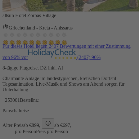
allsun Hotel Zorbas Village
Griechenland - Kreta - Anissaras
Für dieses Hotel liegen 2407 Bewertungen mit einer Zustimmung
von 96% vor
(2407)
96%
8-tägige Flugreise, DZ inkl. AI
Charmante Anlage im landestypischen, kretischen Dorfstil
Tagesanimation, Live-Musik und Shows am Abend sorgen für
Unterhaltung
253001
Bestellnr.:
Pauschalreise
Alter Preis
ab €
899,-
ab €
697,-
pro Person
Preis pro Person