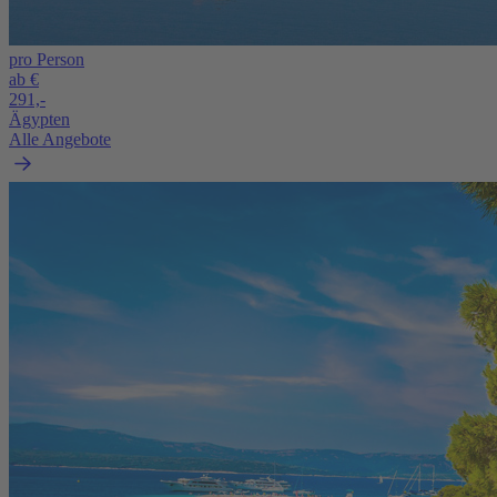
pro Person
ab €
291,-
Ägypten
Alle Angebote