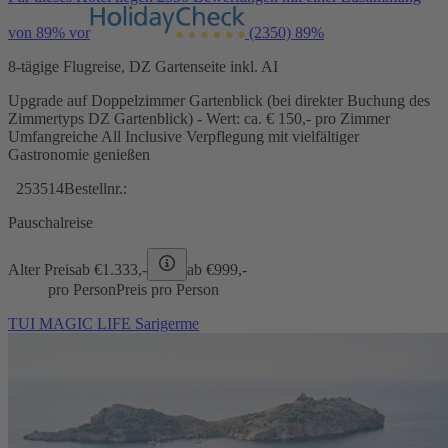
von 89% vor
(2350)
89%
8-tägige Flugreise, DZ Gartenseite inkl. AI
Upgrade auf Doppelzimmer Gartenblick (bei direkter Buchung des
Zimmertyps DZ Gartenblick) - Wert: ca. € 150,- pro Zimmer
Umfangreiche All Inclusive Verpflegung mit vielfältiger
Gastronomie genießen
253514
Bestellnr.:
Pauschalreise
Alter Preis
ab €
1.333,-
ab €
999,-
pro Person
Preis pro Person
TUI MAGIC LIFE Sarigerme