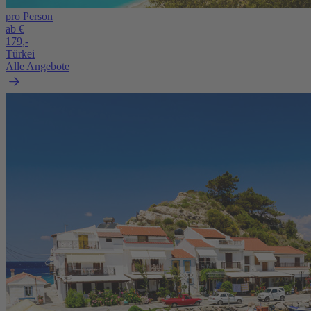
pro Person
ab €
179,-
Türkei
Alle Angebote