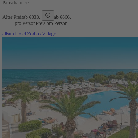
Pauschalreise
Alter Preis
ab €
833,-
ab €
666,-
pro Person
Preis pro Person
allsun Hotel Zorbas Village