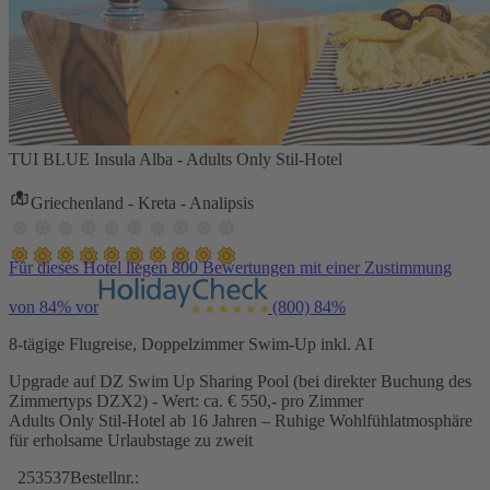
TUI BLUE Insula Alba - Adults Only Stil-Hotel
Griechenland - Kreta - Analipsis
Für dieses Hotel liegen 800 Bewertungen mit einer Zustimmung
von 84% vor
(800)
84%
8-tägige Flugreise, Doppelzimmer Swim-Up inkl. AI
Upgrade auf DZ Swim Up Sharing Pool (bei direkter Buchung des
Zimmertyps DZX2) - Wert: ca. € 550,- pro Zimmer
Adults Only Stil-Hotel ab 16 Jahren – Ruhige Wohlfühlatmosphäre
für erholsame Urlaubstage zu zweit
253537
Bestellnr.: