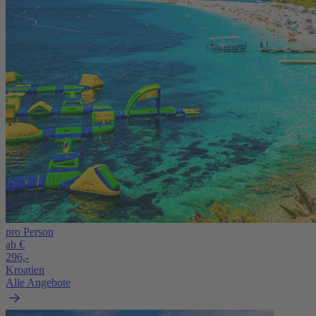
pro Person
ab €
296,-
Kroatien
Alle Angebote