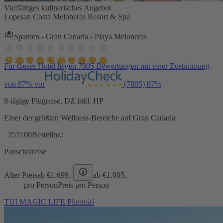
Vielfältiges kulinarisches Angebot
Lopesan Costa Meloneras Resort & Spa
Spanien - Gran Canaria - Playa Meloneras
Für dieses Hotel liegen 7805 Bewertungen mit einer Zustimmung
von 87% vor
(7805)
87%
8-tägige Flugreise, DZ inkl. HP
Einer der größten Wellness-Bereiche auf Gran Canaria
253100
Bestellnr.:
Pauschalreise
Alter Preis
ab €
1.699,-
ab €
1.005,-
pro Person
Preis pro Person
TUI MAGIC LIFE Plimmiri