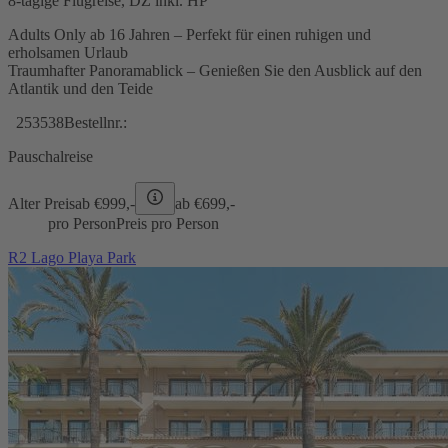
8-tägige Flugreise, DZ inkl. HP
Adults Only ab 16 Jahren – Perfekt für einen ruhigen und
erholsamen Urlaub
Traumhafter Panoramablick – Genießen Sie den Ausblick auf den
Atlantik und den Teide
253538
Bestellnr.:
Pauschalreise
Alter Preis
ab €
999,-
ab €
699,-
pro Person
Preis pro Person
R2 Lago Playa Park