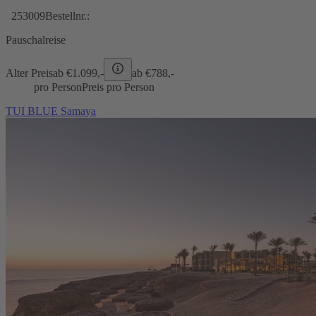
253009
Bestellnr.:
Pauschalreise
Alter Preis
ab €
1.099,-
ab €
788,-
pro Person
Preis pro Person
TUI BLUE Samaya