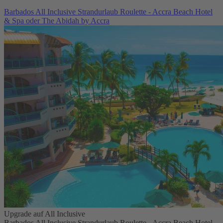
Barbados All Inclusive Strandurlaub Roulette - Accra Beach Hotel
& Spa oder The Abidah by Accra
Upgrade auf All Inclusive
Barbados All Inclusive Strandurlaub Roulette - Accra Beach Hotel