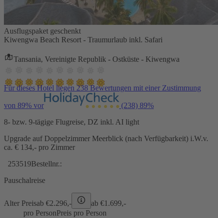
Ausflugspaket geschenkt
Kiwengwa Beach Resort - Traumurlaub inkl. Safari
Tansania, Vereinigte Republik - Ostküste - Kiwengwa
Für dieses Hotel liegen 238 Bewertungen mit einer Zustimmung
von 89% vor
(238)
89%
8- bzw. 9-tägige Flugreise, DZ inkl. AI light
Upgrade auf Doppelzimmer Meerblick (nach Verfügbarkeit) i.W.v.
ca. € 134,- pro Zimmer
253519
Bestellnr.:
Pauschalreise
Alter Preis
ab €
2.296,-
ab €
1.699,-
pro Person
Preis pro Person