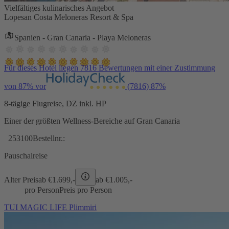
Vielfältiges kulinarisches Angebot
Lopesan Costa Meloneras Resort & Spa
Spanien - Gran Canaria - Playa Meloneras
Für dieses Hotel liegen 7816 Bewertungen mit einer Zustimmung
von 87% vor
(7816)
87%
8-tägige Flugreise, DZ inkl. HP
Einer der größten Wellness-Bereiche auf Gran Canaria
253100
Bestellnr.:
Pauschalreise
Alter Preis
ab €
1.699,-
ab €
1.005,-
pro Person
Preis pro Person
TUI MAGIC LIFE Plimmiri