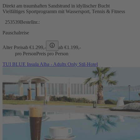
Direkt am traumhaften Sandstrand in idyllischer Bucht
Vielfältiges Sportprogramm mit Wassersport, Tennis & Fitness
253539
Bestellnr.:
Pauschalreise
Alter Preis
ab €
1.299,-
ab €
1.199,-
pro Person
Preis pro Person
TUI BLUE Insula Alba - Adults Only Stil-Hotel