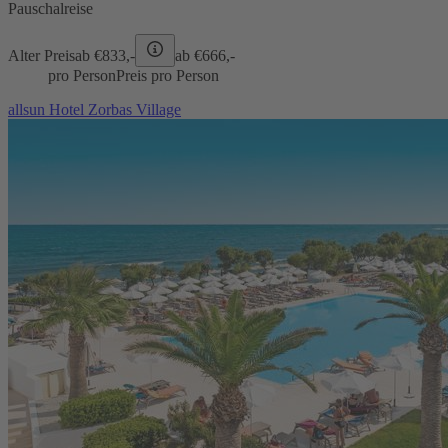
Pauschalreise
Alter Preis
ab €
833,-
ab €
666,-
pro Person
Preis pro Person
allsun Hotel Zorbas Village