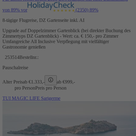
von 89% vor
(2350)
89%
8-tägige Flugreise, DZ Gartenseite inkl. AI
Upgrade auf Doppelzimmer Gartenblick (bei direkter Buchung des
Zimmertyps DZ Gartenblick) - Wert: ca. € 150,- pro Zimmer
Umfangreiche All Inclusive Verpflegung mit vielfältiger
Gastronomie genießen
253514
Bestellnr.:
Pauschalreise
Alter Preis
ab €
1.333,-
ab €
999,-
pro Person
Preis pro Person
TUI MAGIC LIFE Sarigerme