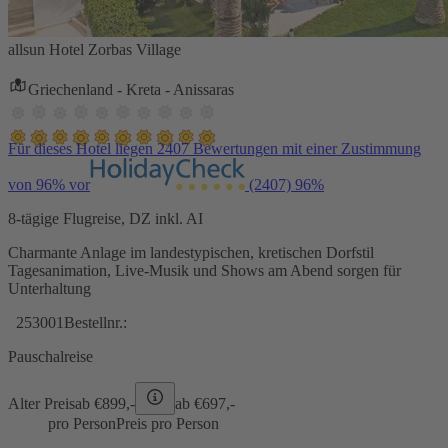
allsun Hotel Zorbas Village
Griechenland - Kreta - Anissaras
Für dieses Hotel liegen 2407 Bewertungen mit einer Zustimmung
von 96% vor
(2407)
96%
8-tägige Flugreise, DZ inkl. AI
Charmante Anlage im landestypischen, kretischen Dorfstil
Tagesanimation, Live-Musik und Shows am Abend sorgen für
Unterhaltung
253001
Bestellnr.:
Pauschalreise
Alter Preis
ab €
899,-
ab €
697,-
pro Person
Preis pro Person