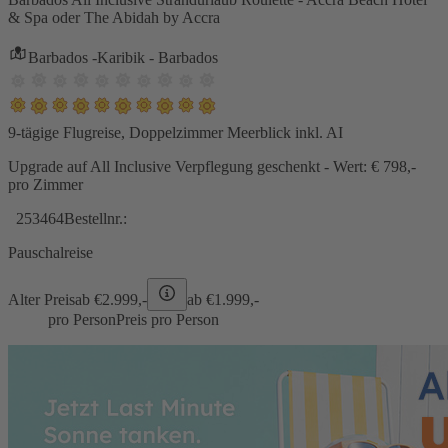
& Spa oder The Abidah by Accra
Barbados -Karibik - Barbados
9-tägige Flugreise, Doppelzimmer Meerblick inkl. AI
Upgrade auf All Inclusive Verpflegung geschenkt - Wert: € 798,-
pro Zimmer
253464
Bestellnr.:
Pauschalreise
Alter Preis
ab €
2.999,-
ab €
1.999,-
pro Person
Preis pro Person