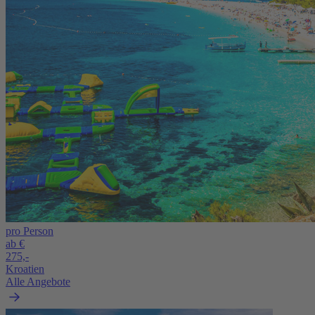
pro Person
ab €
275,-
Kroatien
Alle Angebote