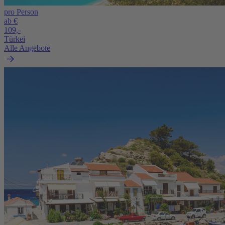
pro Person
ab €
109,-
Türkei
Alle Angebote