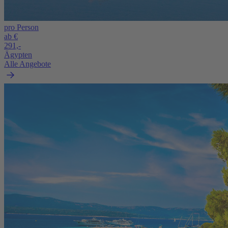
pro Person
ab €
291,-
Ägypten
Alle Angebote