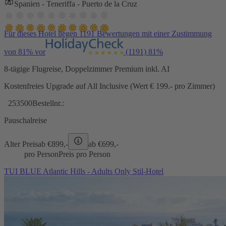
Spanien - Teneriffa - Puerto de la Cruz
Für dieses Hotel liegen 1191 Bewertungen mit einer Zustimmung
von 81% vor
(1191)
81%
8-tägige Flugreise, Doppelzimmer Premium inkl. AI
Kostenfreies Upgrade auf All Inclusive (Wert € 199.- pro Zimmer)
253500
Bestellnr.:
Pauschalreise
Alter Preis
ab €
899,-
ab €
699,-
pro Person
Preis pro Person
TUI BLUE Atlantic Hills - Adults Only Stil-Hotel