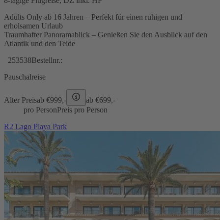
8-tägige Flugreise, DZ inkl. HP
Adults Only ab 16 Jahren – Perfekt für einen ruhigen und
erholsamen Urlaub
Traumhafter Panoramablick – Genießen Sie den Ausblick auf den
Atlantik und den Teide
253538
Bestellnr.:
Pauschalreise
Alter Preis
ab €
999,-
ab €
699,-
pro Person
Preis pro Person
R2 Lago Playa Park