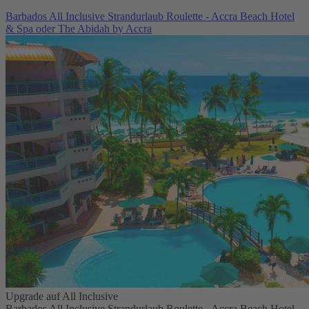
Barbados All Inclusive Strandurlaub Roulette - Accra Beach Hotel
& Spa oder The Abidah by Accra
Upgrade auf All Inclusive
Barbados All Inclusive Strandurlaub Roulette - Accra Beach Hotel