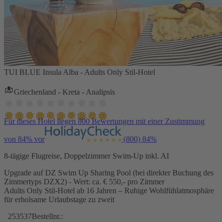
TUI BLUE Insula Alba - Adults Only Stil-Hotel
Griechenland - Kreta - Analipsis
Für dieses Hotel liegen 800 Bewertungen mit einer Zustimmung
von 84% vor
(800)
84%
8-tägige Flugreise, Doppelzimmer Swim-Up inkl. AI
Upgrade auf DZ Swim Up Sharing Pool (bei direkter Buchung des
Zimmertyps DZX2) - Wert: ca. € 550,- pro Zimmer
Adults Only Stil-Hotel ab 16 Jahren – Ruhige Wohlfühlatmosphäre
für erholsame Urlaubstage zu zweit
253537
Bestellnr.: