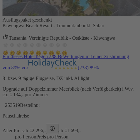
Ausflugspaket geschenkt
Kiwengwa Beach Resort - Traumurlaub inkl. Safari
Tansania, Vereinigte Republik - Ostküste - Kiwengwa
Für dieses Hotel liegen 238 Bewertungen mit einer Zustimmung
von 89% vor
(238)
89%
8- bzw. 9-tägige Flugreise, DZ inkl. AI light
Upgrade auf Doppelzimmer Meerblick (nach Verfügbarkeit) i.W.v.
ca. € 134,- pro Zimmer
253519
Bestellnr.:
Pauschalreise
Alter Preis
ab €
2.296,-
ab €
1.699,-
pro Person
Preis pro Person