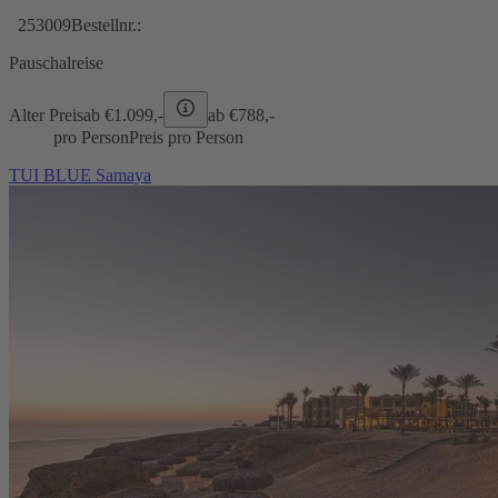
253009
Bestellnr.:
Pauschalreise
Alter Preis
ab €
1.099,-
ab €
788,-
pro Person
Preis pro Person
TUI BLUE Samaya