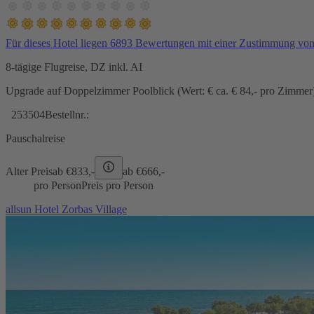
Für dieses Hotel liegen 6893 Bewertungen mit einer Zustimmung vo
8-tägige Flugreise, DZ inkl. AI
Upgrade auf Doppelzimmer Poolblick (Wert: € ca. € 84,- pro Zimmer) 
253504
Bestellnr.:
Pauschalreise
Alter Preis
ab €
833,-
ab €
666,-
pro Person
Preis pro Person
allsun Hotel Zorbas Village