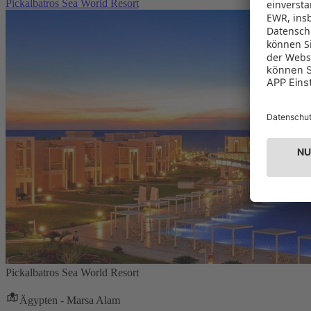
Pickalbatros Sea World Resort
Pickalbatros Sea World Resort
Ägypten - Marsa Alam