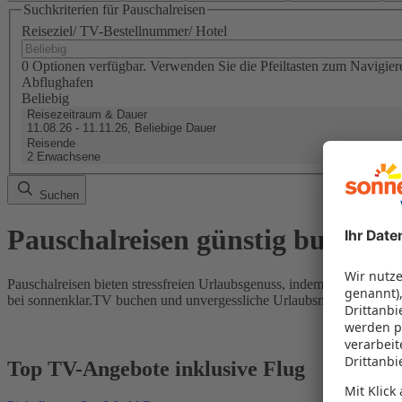
Suchkriterien für Pauschalreisen
Reiseziel/ TV-Bestellnummer/ Hotel
0 Optionen verfügbar. Verwenden Sie die Pfeiltasten zum Navigier
Abflughafen
Beliebig
Reisezeitraum & Dauer
11.08.26 - 11.11.26, Beliebige Dauer
Reisende
2 Erwachsene
Suchen
Pauschalreisen günstig buchen
Pauschalreisen bieten stressfreien Urlaubsgenuss, indem Flug und Hot
bei sonnenklar.TV buchen und unvergessliche Urlaubsmomente erleb
Top TV-Angebote inklusive Flug