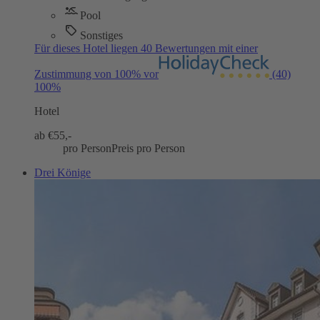
Pool
Sonstiges
Für dieses Hotel liegen 40 Bewertungen mit einer
Zustimmung von 100% vor
(40)
100%
Hotel
ab €
55,-
pro Person
Preis pro Person
Drei Könige