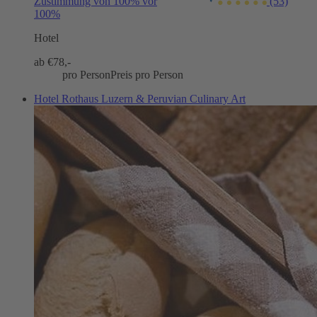
Zustimmung von 100% vor
(53)
100%
Hotel
ab €
78,-
pro Person
Preis pro Person
Hotel Rothaus Luzern & Peruvian Culinary Art