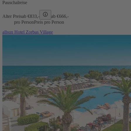
Pauschalreise
Alter Preis
ab €
833,-
ab €
666,-
pro Person
Preis pro Person
allsun Hotel Zorbas Village