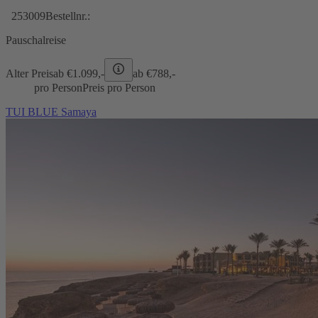
253009
Bestellnr.:
Pauschalreise
Alter Preis
ab €
1.099,-
ab €
788,-
pro Person
Preis pro Person
TUI BLUE Samaya