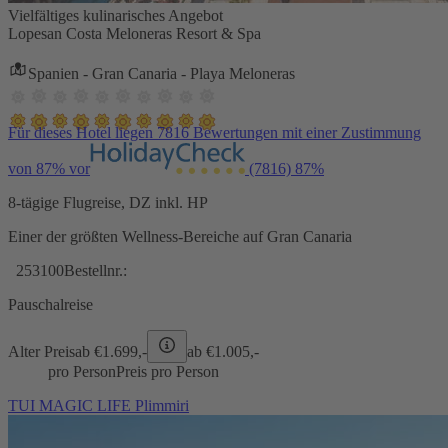
Vielfältiges kulinarisches Angebot
Lopesan Costa Meloneras Resort & Spa
Spanien - Gran Canaria - Playa Meloneras
Für dieses Hotel liegen 7816 Bewertungen mit einer Zustimmung
von 87% vor
(7816)
87%
8-tägige Flugreise, DZ inkl. HP
Einer der größten Wellness-Bereiche auf Gran Canaria
253100
Bestellnr.:
Pauschalreise
Alter Preis
ab €
1.699,-
ab €
1.005,-
pro Person
Preis pro Person
TUI MAGIC LIFE Plimmiri