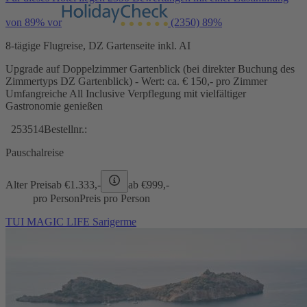
von 89% vor
(2350)
89%
8-tägige Flugreise, DZ Gartenseite inkl. AI
Upgrade auf Doppelzimmer Gartenblick (bei direkter Buchung des
Zimmertyps DZ Gartenblick) - Wert: ca. € 150,- pro Zimmer
Umfangreiche All Inclusive Verpflegung mit vielfältiger
Gastronomie genießen
253514
Bestellnr.:
Pauschalreise
Alter Preis
ab €
1.333,-
ab €
999,-
pro Person
Preis pro Person
TUI MAGIC LIFE Sarigerme