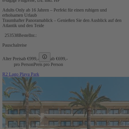
8-tägige Flugreise, DZ inkl. HP
Adults Only ab 16 Jahren – Perfekt für einen ruhigen und
erholsamen Urlaub
Traumhafter Panoramablick – Genießen Sie den Ausblick auf den
Atlantik und den Teide
253538
Bestellnr.:
Pauschalreise
Alter Preis
ab €
999,-
ab €
699,-
pro Person
Preis pro Person
R2 Lago Playa Park