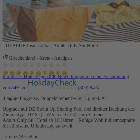
TUI BLUE Insula Alba - Adults Only Stil-Hotel
Griechenland - Kreta - Analipsis
Für dieses Hotel liegen 800 Bewertungen mit einer Zustimmung
von 84% vor
(800)
84%
8-tägige Flugreise, Doppelzimmer Swim-Up inkl. AI
Upgrade auf DZ Swim Up Sharing Pool (bei direkter Buchung des
Zimmertyps DZX2) - Wert: ca. € 550,- pro Zimmer
Adults Only Stil-Hotel ab 16 Jahren – Ruhige Wohlfühlatmosphäre
für erholsame Urlaubstage zu zweit
253537
Bestellnr.: