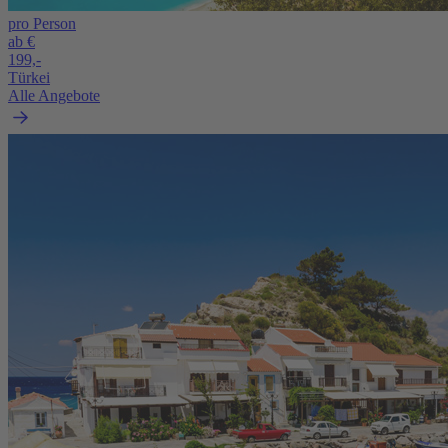
pro Person
ab €
199,-
Türkei
Alle Angebote