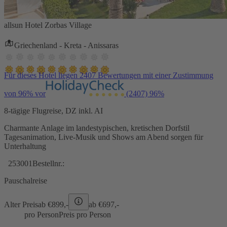
allsun Hotel Zorbas Village
Griechenland - Kreta - Anissaras
Für dieses Hotel liegen 2407 Bewertungen mit einer Zustimmung
von 96% vor
(2407)
96%
8-tägige Flugreise, DZ inkl. AI
Charmante Anlage im landestypischen, kretischen Dorfstil
Tagesanimation, Live-Musik und Shows am Abend sorgen für
Unterhaltung
253001
Bestellnr.:
Pauschalreise
Alter Preis
ab €
899,-
ab €
697,-
pro Person
Preis pro Person