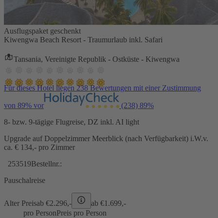
Ausflugspaket geschenkt
Kiwengwa Beach Resort - Traumurlaub inkl. Safari
Tansania, Vereinigte Republik - Ostküste - Kiwengwa
Für dieses Hotel liegen 238 Bewertungen mit einer Zustimmung
von 89% vor
(238)
89%
8- bzw. 9-tägige Flugreise, DZ inkl. AI light
Upgrade auf Doppelzimmer Meerblick (nach Verfügbarkeit) i.W.v.
ca. € 134,- pro Zimmer
253519
Bestellnr.:
Pauschalreise
Alter Preis
ab €
2.296,-
ab €
1.699,-
pro Person
Preis pro Person