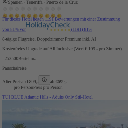
Spanien - Teneriffa - Puerto de la Cruz
Für dieses Hotel liegen 1191 Bewertungen mit einer Zustimmung
von 81% vor
(1191)
81%
8-tägige Flugreise, Doppelzimmer Premium inkl. AI
Kostenfreies Upgrade auf All Inclusive (Wert € 199.- pro Zimmer)
253500
Bestellnr.:
Pauschalreise
Alter Preis
ab €
899,-
ab €
699,-
pro Person
Preis pro Person
TUI BLUE Atlantic Hills - Adults Only Stil-Hotel