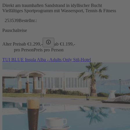
Direkt am traumhaften Sandstrand in idyllischer Bucht
Vielfältiges Sportprogramm mit Wassersport, Tennis & Fitness
253539
Bestellnr.:
Pauschalreise
Alter Preis
ab €
1.299,-
ab €
1.199,-
pro Person
Preis pro Person
TUI BLUE Insula Alba - Adults Only Stil-Hotel