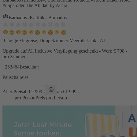
& Spa oder The Abidah by Accra
Barbados -Karibik - Barbados
9-tägige Flugreise, Doppelzimmer Meerblick inkl. AI
Upgrade auf All Inclusive Verpflegung geschenkt - Wert: € 798,-
pro Zimmer
253464
Bestellnr.:
Pauschalreise
Alter Preis
ab €
2.999,-
ab €
1.999,-
pro Person
Preis pro Person