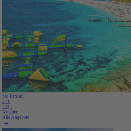
pro Person
ab €
223,-
Kroatien
Alle Angebote