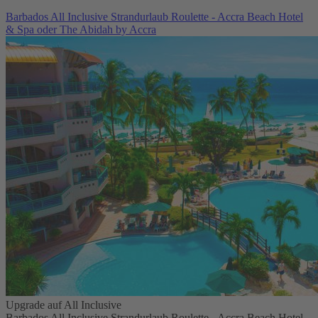
Barbados All Inclusive Strandurlaub Roulette - Accra Beach Hotel
& Spa oder The Abidah by Accra
Upgrade auf All Inclusive
Barbados All Inclusive Strandurlaub Roulette - Accra Beach Hotel