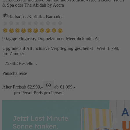
& Spa oder The Abidah by Accra
Barbados -Karibik - Barbados
9-tägige Flugreise, Doppelzimmer Meerblick inkl. AI
Upgrade auf All Inclusive Verpflegung geschenkt - Wert: € 798,-
pro Zimmer
253464
Bestellnr.:
Pauschalreise
Alter Preis
ab €
2.999,-
ab €
1.999,-
pro Person
Preis pro Person