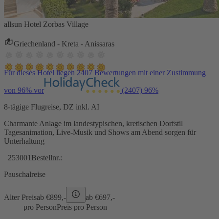
allsun Hotel Zorbas Village
Griechenland - Kreta - Anissaras
Für dieses Hotel liegen 2407 Bewertungen mit einer Zustimmung
von 96% vor
(2407)
96%
8-tägige Flugreise, DZ inkl. AI
Charmante Anlage im landestypischen, kretischen Dorfstil
Tagesanimation, Live-Musik und Shows am Abend sorgen für
Unterhaltung
253001
Bestellnr.:
Pauschalreise
Alter Preis
ab €
899,-
ab €
697,-
pro Person
Preis pro Person