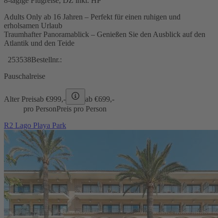
8-tägige Flugreise, DZ inkl. HP
Adults Only ab 16 Jahren – Perfekt für einen ruhigen und
erholsamen Urlaub
Traumhafter Panoramablick – Genießen Sie den Ausblick auf den
Atlantik und den Teide
253538
Bestellnr.:
Pauschalreise
Alter Preis
ab €
999,-
ab €
699,-
pro Person
Preis pro Person
R2 Lago Playa Park