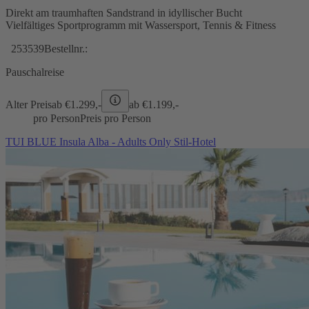
Direkt am traumhaften Sandstrand in idyllischer Bucht
Vielfältiges Sportprogramm mit Wassersport, Tennis & Fitness
253539
Bestellnr.:
Pauschalreise
Alter Preis
ab €
1.299,-
ab €
1.199,-
pro Person
Preis pro Person
TUI BLUE Insula Alba - Adults Only Stil-Hotel