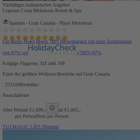
Vielfältiges kulinarisches Angebot
Lopesan Costa Meloneras Resort & Spa
Spanien - Gran Canaria - Playa Meloneras
Für dieses Hotel liegen 7805 Bewertungen mit einer Zustimmung
von 87% vor
(7805)
87%
8-tägige Flugreise, DZ inkl. HP
Einer der größten Wellness-Bereiche auf Gran Canaria
253100
Bestellnr.:
Pauschalreise
Alter Preis
ab €
1.699,-
ab €
1.005,-
pro Person
Preis pro Person
TUI MAGIC LIFE Plimmiri