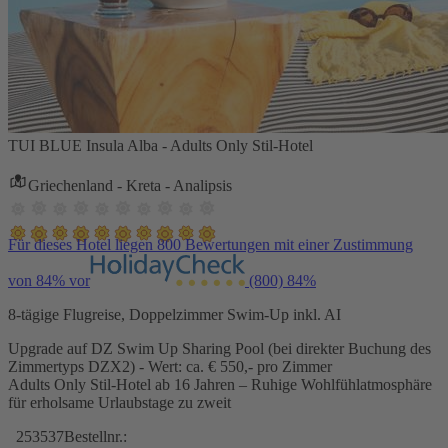
TUI BLUE Insula Alba - Adults Only Stil-Hotel
Griechenland - Kreta - Analipsis
Für dieses Hotel liegen 800 Bewertungen mit einer Zustimmung
von 84% vor
(800)
84%
8-tägige Flugreise, Doppelzimmer Swim-Up inkl. AI
Upgrade auf DZ Swim Up Sharing Pool (bei direkter Buchung des
Zimmertyps DZX2) - Wert: ca. € 550,- pro Zimmer
Adults Only Stil-Hotel ab 16 Jahren – Ruhige Wohlfühlatmosphäre
für erholsame Urlaubstage zu zweit
253537
Bestellnr.: