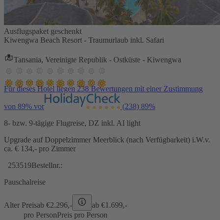
Ausflugspaket geschenkt
Kiwengwa Beach Resort - Traumurlaub inkl. Safari
Tansania, Vereinigte Republik - Ostküste - Kiwengwa
Für dieses Hotel liegen 238 Bewertungen mit einer Zustimmung
von 89% vor
(238)
89%
8- bzw. 9-tägige Flugreise, DZ inkl. AI light
Upgrade auf Doppelzimmer Meerblick (nach Verfügbarkeit) i.W.v.
ca. € 134,- pro Zimmer
253519
Bestellnr.:
Pauschalreise
Alter Preis
ab €
2.296,-
ab €
1.699,-
pro Person
Preis pro Person