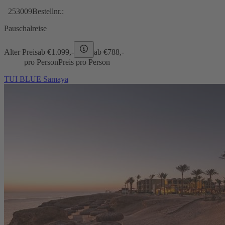
253009
Bestellnr.:
Pauschalreise
Alter Preis
ab €
1.099,-
ab €
788,-
pro Person
Preis pro Person
TUI BLUE Samaya