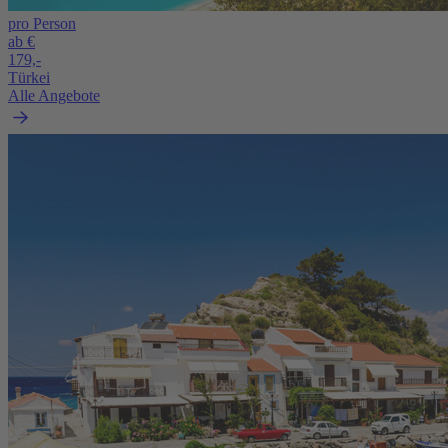
pro Person
ab €
179,-
Türkei
Alle Angebote