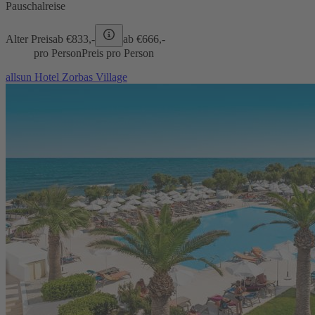
Pauschalreise
Alter Preis
ab €
833,-
ab €
666,-
pro Person
Preis pro Person
allsun Hotel Zorbas Village