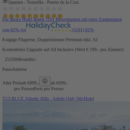
Spanien - Teneriffa - Puerto de la Cruz
Für dieses Hotel liegen 1191 Bewertungen mit einer Zustimmung
von 81% vor
(1191)
81%
8-tägige Flugreise, Doppelzimmer Premium inkl. AI
Kostenfreies Upgrade auf All Inclusive (Wert € 199.- pro Zimmer)
253500
Bestellnr.:
Pauschalreise
Alter Preis
ab €
899,-
ab €
699,-
pro Person
Preis pro Person
TUI BLUE Atlantic Hills - Adults Only Stil-Hotel