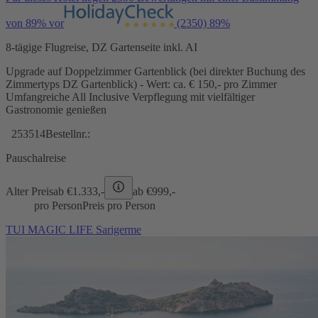
von 89% vor
(2350)
89%
8-tägige Flugreise, DZ Gartenseite inkl. AI
Upgrade auf Doppelzimmer Gartenblick (bei direkter Buchung des
Zimmertyps DZ Gartenblick) - Wert: ca. € 150,- pro Zimmer
Umfangreiche All Inclusive Verpflegung mit vielfältiger
Gastronomie genießen
253514
Bestellnr.:
Pauschalreise
Alter Preis
ab €
1.333,-
ab €
999,-
pro Person
Preis pro Person
TUI MAGIC LIFE Sarigerme