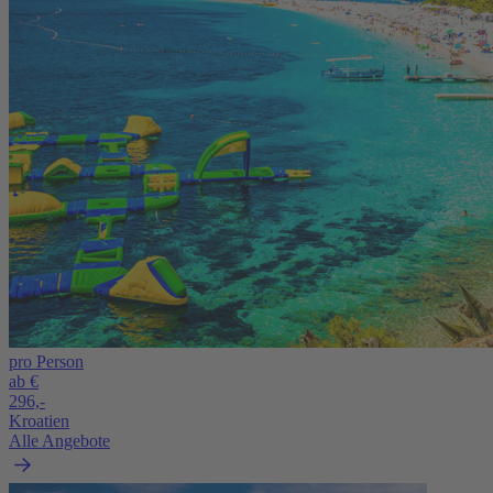
pro Person
ab €
296,-
Kroatien
Alle Angebote