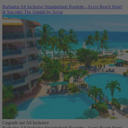
Barbados All Inclusive Strandurlaub Roulette - Accra Beach Hotel
& Spa oder The Abidah by Accra
Upgrade auf All Inclusive
Barbados All Inclusive Strandurlaub Roulette - Accra Beach Hotel