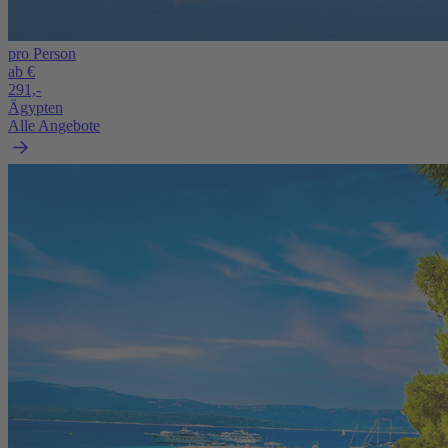
pro Person
ab €
291,-
Ägypten
Alle Angebote