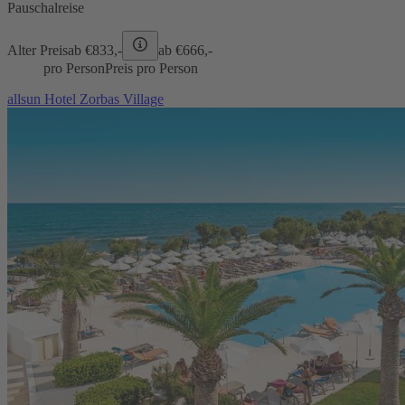
Pauschalreise
Alter Preis
ab €
833,-
ab €
666,-
pro Person
Preis pro Person
allsun Hotel Zorbas Village