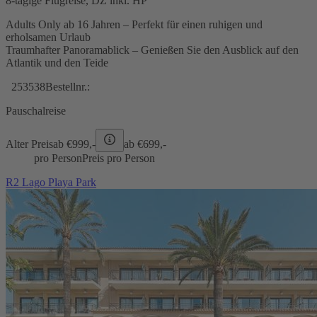
8-tägige Flugreise, DZ inkl. HP
Adults Only ab 16 Jahren – Perfekt für einen ruhigen und
erholsamen Urlaub
Traumhafter Panoramablick – Genießen Sie den Ausblick auf den
Atlantik und den Teide
253538
Bestellnr.:
Pauschalreise
Alter Preis
ab €
999,-
ab €
699,-
pro Person
Preis pro Person
R2 Lago Playa Park