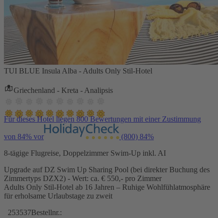
TUI BLUE Insula Alba - Adults Only Stil-Hotel
Griechenland - Kreta - Analipsis
Für dieses Hotel liegen 800 Bewertungen mit einer Zustimmung
von 84% vor
(800)
84%
8-tägige Flugreise, Doppelzimmer Swim-Up inkl. AI
Upgrade auf DZ Swim Up Sharing Pool (bei direkter Buchung des
Zimmertyps DZX2) - Wert: ca. € 550,- pro Zimmer
Adults Only Stil-Hotel ab 16 Jahren – Ruhige Wohlfühlatmosphäre
für erholsame Urlaubstage zu zweit
253537
Bestellnr.: