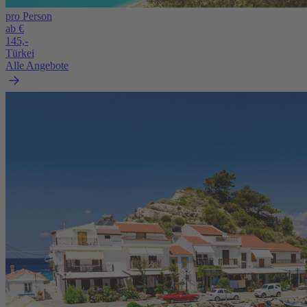
pro Person
ab €
145,-
Türkei
Alle Angebote