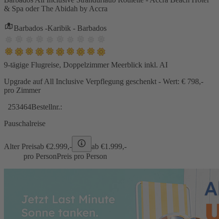
& Spa oder The Abidah by Accra
Barbados -Karibik - Barbados
9-tägige Flugreise, Doppelzimmer Meerblick inkl. AI
Upgrade auf All Inclusive Verpflegung geschenkt - Wert: € 798,-
pro Zimmer
253464
Bestellnr.:
Pauschalreise
Alter Preis
ab €
2.999,-
ab €
1.999,-
pro Person
Preis pro Person