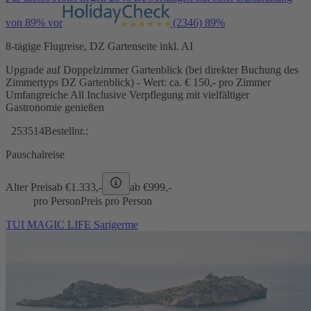
von 89% vor
(2346)
89%
8-tägige Flugreise, DZ Gartenseite inkl. AI
Upgrade auf Doppelzimmer Gartenblick (bei direkter Buchung des
Zimmertyps DZ Gartenblick) - Wert: ca. € 150,- pro Zimmer
Umfangreiche All Inclusive Verpflegung mit vielfältiger
Gastronomie genießen
253514
Bestellnr.:
Pauschalreise
Alter Preis
ab €
1.333,-
ab €
999,-
pro Person
Preis pro Person
TUI MAGIC LIFE Sarigerme