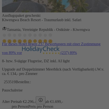
Ausflugspaket geschenkt
Kiwengwa Beach Resort - Traumurlaub inkl. Safari
Tansania, Vereinigte Republik - Ostküste - Kiwengwa
Für dieses Hotel liegen 237 Bewertungen mit einer Zustimmung
von 89% vor
(237)
89%
8- bzw. 9-tägige Flugreise, DZ inkl. AI light
Upgrade auf Doppelzimmer Meerblick (nach Verfügbarkeit) i.W.v.
ca. € 134,- pro Zimmer
253519
Bestellnr.:
Pauschalreise
Alter Preis
ab €
2.296,-
ab €
1.699,-
pro Person
Preis pro Person