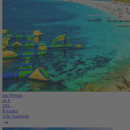
pro Person
ab €
294,-
Kroatien
Alle Angebote