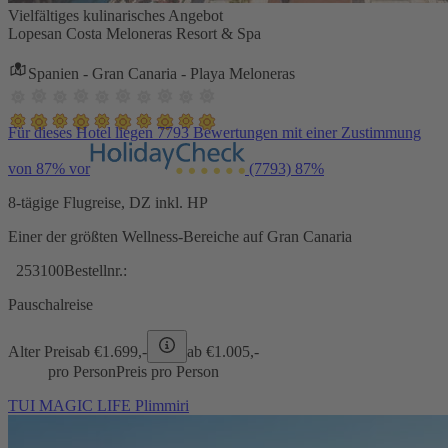
Vielfältiges kulinarisches Angebot
Lopesan Costa Meloneras Resort & Spa
Spanien - Gran Canaria - Playa Meloneras
Für dieses Hotel liegen 7793 Bewertungen mit einer Zustimmung
von 87% vor
(7793)
87%
8-tägige Flugreise, DZ inkl. HP
Einer der größten Wellness-Bereiche auf Gran Canaria
253100
Bestellnr.:
Pauschalreise
Alter Preis
ab €
1.699,-
ab €
1.005,-
pro Person
Preis pro Person
TUI MAGIC LIFE Plimmiri