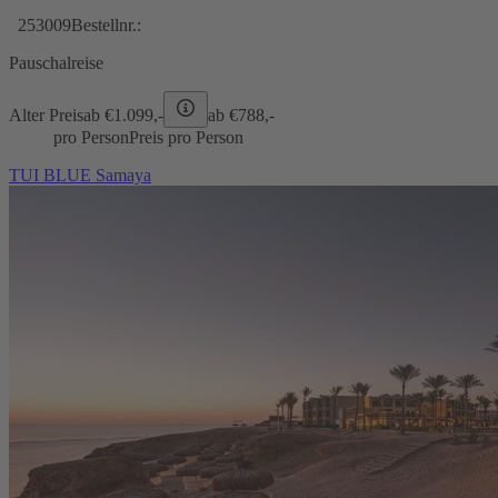
253009
Bestellnr.:
Pauschalreise
Alter Preis
ab €
1.099,-
ab €
788,-
pro Person
Preis pro Person
TUI BLUE Samaya