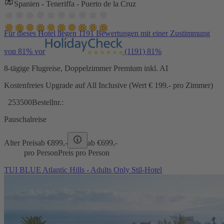
Spanien - Teneriffa - Puerto de la Cruz
Für dieses Hotel liegen 1191 Bewertungen mit einer Zustimmung
von 81% vor
(1191)
81%
8-tägige Flugreise, Doppelzimmer Premium inkl. AI
Kostenfreies Upgrade auf All Inclusive (Wert € 199.- pro Zimmer)
253500
Bestellnr.:
Pauschalreise
Alter Preis
ab €
899,-
ab €
699,-
pro Person
Preis pro Person
TUI BLUE Atlantic Hills - Adults Only Stil-Hotel