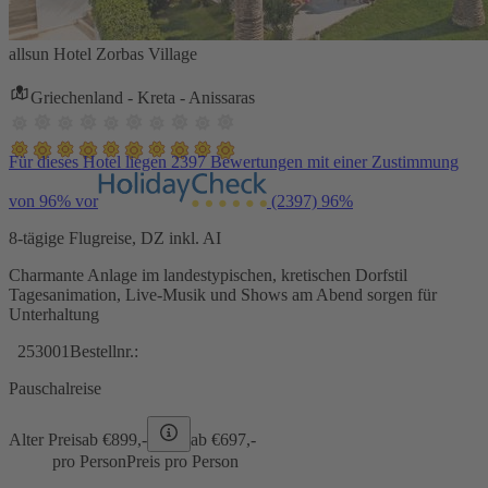
allsun Hotel Zorbas Village
Griechenland - Kreta - Anissaras
Für dieses Hotel liegen 2397 Bewertungen mit einer Zustimmung
von 96% vor
(2397)
96%
8-tägige Flugreise, DZ inkl. AI
Charmante Anlage im landestypischen, kretischen Dorfstil
Tagesanimation, Live-Musik und Shows am Abend sorgen für
Unterhaltung
253001
Bestellnr.:
Pauschalreise
Alter Preis
ab €
899,-
ab €
697,-
pro Person
Preis pro Person