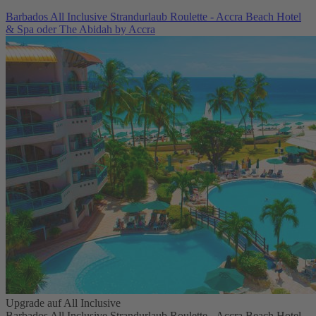
Barbados All Inclusive Strandurlaub Roulette - Accra Beach Hotel
& Spa oder The Abidah by Accra
Upgrade auf All Inclusive
Barbados All Inclusive Strandurlaub Roulette - Accra Beach Hotel