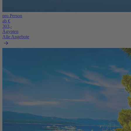
pro Person
ab €
303,-
Ägypten
Alle Angebote