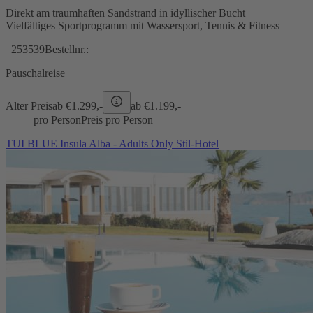
Direkt am traumhaften Sandstrand in idyllischer Bucht
Vielfältiges Sportprogramm mit Wassersport, Tennis & Fitness
253539
Bestellnr.:
Pauschalreise
Alter Preis
ab €
1.299,-
ab €
1.199,-
pro Person
Preis pro Person
TUI BLUE Insula Alba - Adults Only Stil-Hotel