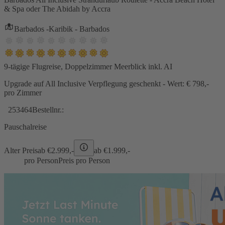
& Spa oder The Abidah by Accra
Barbados -Karibik - Barbados
9-tägige Flugreise, Doppelzimmer Meerblick inkl. AI
Upgrade auf All Inclusive Verpflegung geschenkt - Wert: € 798,-
pro Zimmer
253464
Bestellnr.:
Pauschalreise
Alter Preis
ab €
2.999,-
ab €
1.999,-
pro Person
Preis pro Person