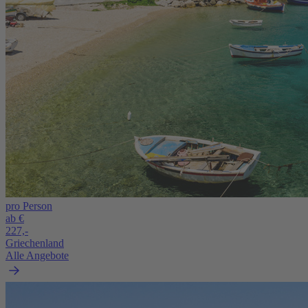
pro Person
ab €
227,-
Griechenland
Alle Angebote