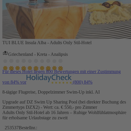
TUI BLUE Insula Alba - Adults Only Stil-Hotel
Griechenland - Kreta - Analipsis
Für dieses Hotel liegen 800 Bewertungen mit einer Zustimmung
von 84% vor
(800)
84%
8-tägige Flugreise, Doppelzimmer Swim-Up inkl. AI
Upgrade auf DZ Swim Up Sharing Pool (bei direkter Buchung des
Zimmertyps DZX2) - Wert: ca. € 550,- pro Zimmer
Adults Only Stil-Hotel ab 16 Jahren – Ruhige Wohlfühlatmosphäre
für erholsame Urlaubstage zu zweit
253537
Bestellnr.: