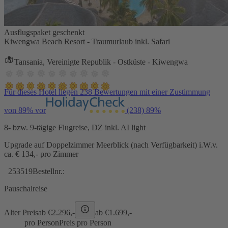
Ausflugspaket geschenkt
Kiwengwa Beach Resort - Traumurlaub inkl. Safari
Tansania, Vereinigte Republik - Ostküste - Kiwengwa
Für dieses Hotel liegen 238 Bewertungen mit einer Zustimmung
von 89% vor
(238)
89%
8- bzw. 9-tägige Flugreise, DZ inkl. AI light
Upgrade auf Doppelzimmer Meerblick (nach Verfügbarkeit) i.W.v.
ca. € 134,- pro Zimmer
253519
Bestellnr.:
Pauschalreise
Alter Preis
ab €
2.296,-
ab €
1.699,-
pro Person
Preis pro Person