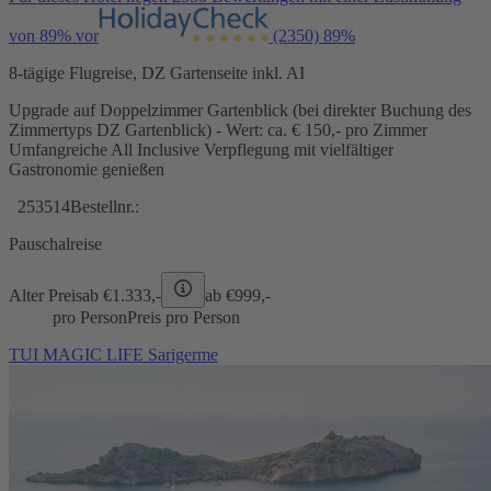
von 89% vor
(2350)
89%
8-tägige Flugreise, DZ Gartenseite inkl. AI
Upgrade auf Doppelzimmer Gartenblick (bei direkter Buchung des
Zimmertyps DZ Gartenblick) - Wert: ca. € 150,- pro Zimmer
Umfangreiche All Inclusive Verpflegung mit vielfältiger
Gastronomie genießen
253514
Bestellnr.:
Pauschalreise
Alter Preis
ab €
1.333,-
ab €
999,-
pro Person
Preis pro Person
TUI MAGIC LIFE Sarigerme