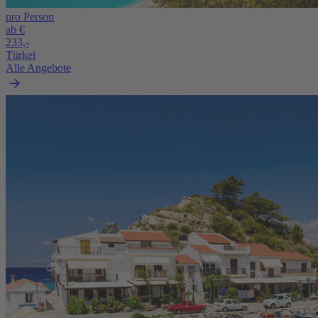
pro Person
ab €
233,-
Türkei
Alle Angebote