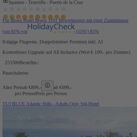
Spanien - Teneriffa - Puerto de la Cruz
Für dieses Hotel liegen 1191 Bewertungen mit einer Zustimmung
von 81% vor
(1191)
81%
8-tägige Flugreise, Doppelzimmer Premium inkl. AI
Kostenfreies Upgrade auf All Inclusive (Wert € 199.- pro Zimmer)
253500
Bestellnr.:
Pauschalreise
Alter Preis
ab €
899,-
ab €
699,-
pro Person
Preis pro Person
TUI BLUE Atlantic Hills - Adults Only Stil-Hotel