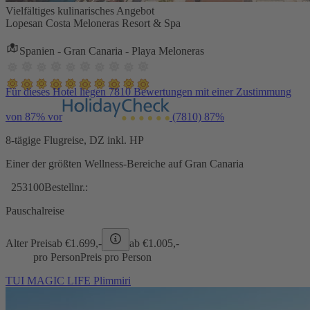
Vielfältiges kulinarisches Angebot
Lopesan Costa Meloneras Resort & Spa
Spanien - Gran Canaria - Playa Meloneras
Für dieses Hotel liegen 7810 Bewertungen mit einer Zustimmung
von 87% vor
(7810)
87%
8-tägige Flugreise, DZ inkl. HP
Einer der größten Wellness-Bereiche auf Gran Canaria
253100
Bestellnr.:
Pauschalreise
Alter Preis
ab €
1.699,-
ab €
1.005,-
pro Person
Preis pro Person
TUI MAGIC LIFE Plimmiri