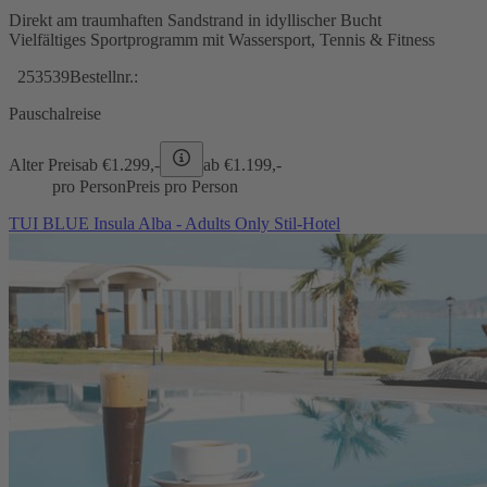
Direkt am traumhaften Sandstrand in idyllischer Bucht
Vielfältiges Sportprogramm mit Wassersport, Tennis & Fitness
253539
Bestellnr.:
Pauschalreise
Alter Preis
ab €
1.299,-
ab €
1.199,-
pro Person
Preis pro Person
TUI BLUE Insula Alba - Adults Only Stil-Hotel