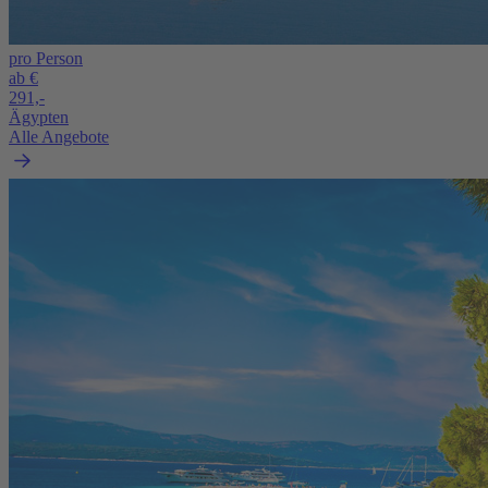
pro Person
ab €
291,-
Ägypten
Alle Angebote