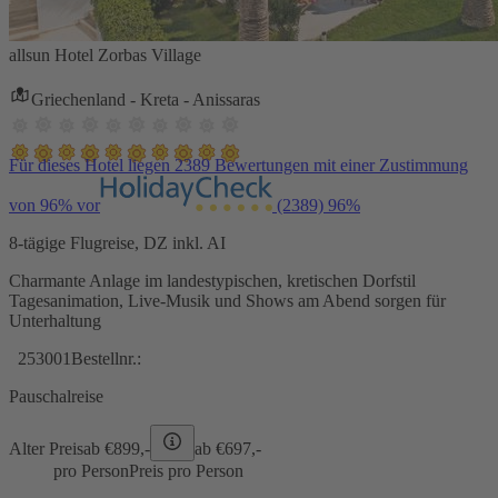
allsun Hotel Zorbas Village
Griechenland - Kreta - Anissaras
Für dieses Hotel liegen 2389 Bewertungen mit einer Zustimmung
von 96% vor
(2389)
96%
8-tägige Flugreise, DZ inkl. AI
Charmante Anlage im landestypischen, kretischen Dorfstil
Tagesanimation, Live-Musik und Shows am Abend sorgen für
Unterhaltung
253001
Bestellnr.:
Pauschalreise
Alter Preis
ab €
899,-
ab €
697,-
pro Person
Preis pro Person