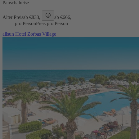
Pauschalreise
Alter Preis
ab €
833,-
ab €
666,-
pro Person
Preis pro Person
allsun Hotel Zorbas Village