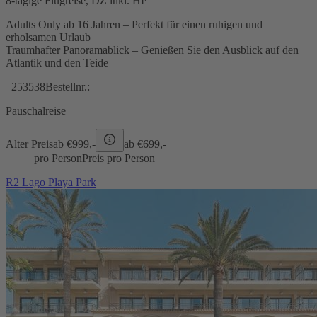
8-tägige Flugreise, DZ inkl. HP
Adults Only ab 16 Jahren – Perfekt für einen ruhigen und
erholsamen Urlaub
Traumhafter Panoramablick – Genießen Sie den Ausblick auf den
Atlantik und den Teide
253538
Bestellnr.:
Pauschalreise
Alter Preis
ab €
999,-
ab €
699,-
pro Person
Preis pro Person
R2 Lago Playa Park