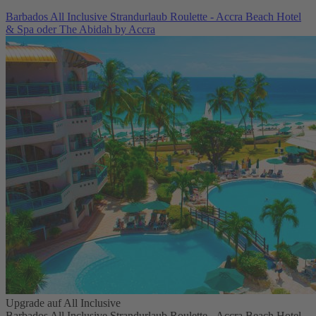
Barbados All Inclusive Strandurlaub Roulette - Accra Beach Hotel
& Spa oder The Abidah by Accra
Upgrade auf All Inclusive
Barbados All Inclusive Strandurlaub Roulette - Accra Beach Hotel