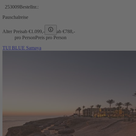
253009
Bestellnr.:
Pauschalreise
Alter Preis
ab €
1.099,-
ab €
788,-
pro Person
Preis pro Person
TUI BLUE Samaya