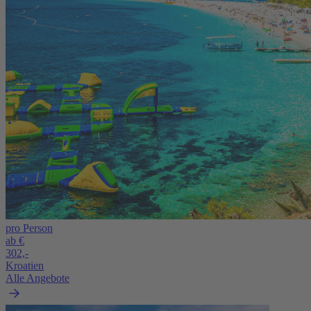
pro Person
ab €
302,-
Kroatien
Alle Angebote