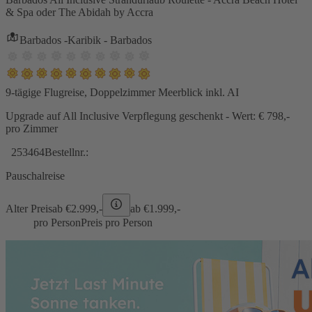
& Spa oder The Abidah by Accra
Barbados -Karibik - Barbados
9-tägige Flugreise, Doppelzimmer Meerblick inkl. AI
Upgrade auf All Inclusive Verpflegung geschenkt - Wert: € 798,-
pro Zimmer
253464
Bestellnr.:
Pauschalreise
Alter Preis
ab €
2.999,-
ab €
1.999,-
pro Person
Preis pro Person