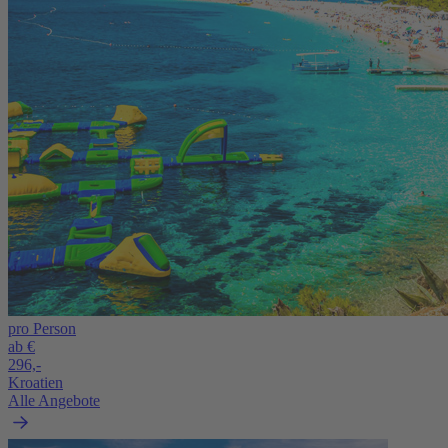
pro Person
ab €
296,-
Kroatien
Alle Angebote