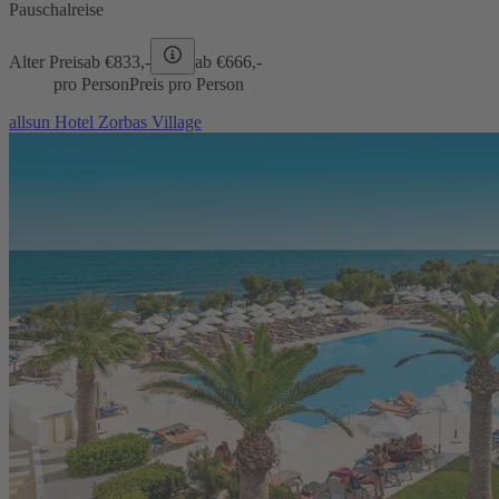
Pauschalreise
Alter Preis
ab €
833,-
ab €
666,-
pro Person
Preis pro Person
allsun Hotel Zorbas Village