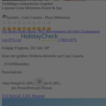
Vielfältiges kulinarisches Angebot
Lopesan Costa Meloneras Resort & Spa
Spanien - Gran Canaria - Playa Meloneras
Für dieses Hotel liegen 7805 Bewertungen mit einer Zustimmung
von 87% vor
(7805)
87%
8-tägige Flugreise, DZ inkl. HP
Einer der größten Wellness-Bereiche auf Gran Canaria
253100
Bestellnr.:
Pauschalreise
Alter Preis
ab €
1.699,-
ab €
1.005,-
pro Person
Preis pro Person
TUI MAGIC LIFE Plimmiri