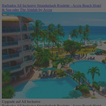
Barbados All Inclusive Strandurlaub Roulette - Accra Beach Hotel
& Spa oder The Abidah by Accra
Upgrade auf All Inclusive
Barbados All Inclusive Strandurlaub Roulette - Accra Beach Hotel