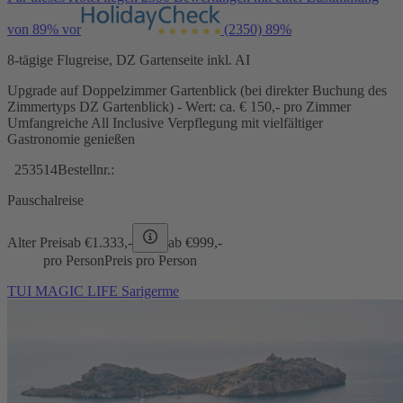
von 89% vor
(2350)
89%
8-tägige Flugreise, DZ Gartenseite inkl. AI
Upgrade auf Doppelzimmer Gartenblick (bei direkter Buchung des
Zimmertyps DZ Gartenblick) - Wert: ca. € 150,- pro Zimmer
Umfangreiche All Inclusive Verpflegung mit vielfältiger
Gastronomie genießen
253514
Bestellnr.:
Pauschalreise
Alter Preis
ab €
1.333,-
ab €
999,-
pro Person
Preis pro Person
TUI MAGIC LIFE Sarigerme