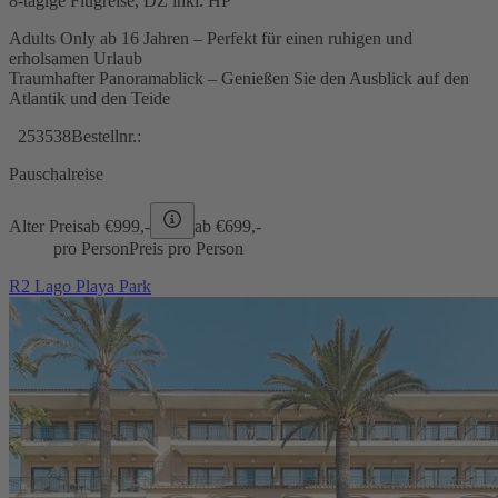
8-tägige Flugreise, DZ inkl. HP
Adults Only ab 16 Jahren – Perfekt für einen ruhigen und
erholsamen Urlaub
Traumhafter Panoramablick – Genießen Sie den Ausblick auf den
Atlantik und den Teide
253538
Bestellnr.:
Pauschalreise
Alter Preis
ab €
999,-
ab €
699,-
pro Person
Preis pro Person
R2 Lago Playa Park