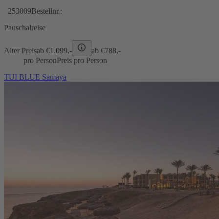
253009
Bestellnr.:
Pauschalreise
Alter Preis
ab €
1.099,-
ab €
788,-
pro Person
Preis pro Person
TUI BLUE Samaya