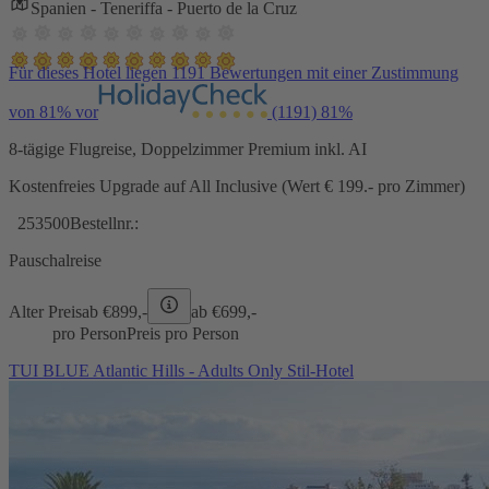
Spanien - Teneriffa - Puerto de la Cruz
Für dieses Hotel liegen 1191 Bewertungen mit einer Zustimmung
von 81% vor
(1191)
81%
8-tägige Flugreise, Doppelzimmer Premium inkl. AI
Kostenfreies Upgrade auf All Inclusive (Wert € 199.- pro Zimmer)
253500
Bestellnr.:
Pauschalreise
Alter Preis
ab €
899,-
ab €
699,-
pro Person
Preis pro Person
TUI BLUE Atlantic Hills - Adults Only Stil-Hotel