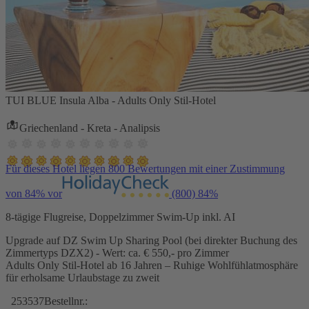
TUI BLUE Insula Alba - Adults Only Stil-Hotel
Griechenland - Kreta - Analipsis
Für dieses Hotel liegen 800 Bewertungen mit einer Zustimmung
von 84% vor
(800)
84%
8-tägige Flugreise, Doppelzimmer Swim-Up inkl. AI
Upgrade auf DZ Swim Up Sharing Pool (bei direkter Buchung des
Zimmertyps DZX2) - Wert: ca. € 550,- pro Zimmer
Adults Only Stil-Hotel ab 16 Jahren – Ruhige Wohlfühlatmosphäre
für erholsame Urlaubstage zu zweit
253537
Bestellnr.: