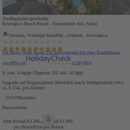
Ausflugspaket geschenkt
Kiwengwa Beach Resort - Traumurlaub inkl. Safari
Tansania, Vereinigte Republik - Ostküste - Kiwengwa
Für dieses Hotel liegen 238 Bewertungen mit einer Zustimmung
von 89% vor
(238)
89%
8- bzw. 9-tägige Flugreise, DZ inkl. AI light
Upgrade auf Doppelzimmer Meerblick (nach Verfügbarkeit) i.W.v.
ca. € 134,- pro Zimmer
253519
Bestellnr.:
Pauschalreise
Alter Preis
ab €
2.296,-
ab €
1.699,-
pro Person
Preis pro Person