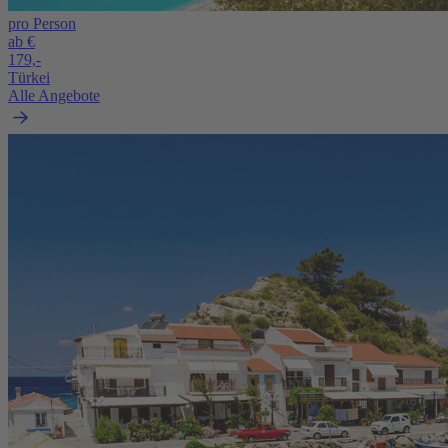
pro Person
ab €
179,-
Türkei
Alle Angebote