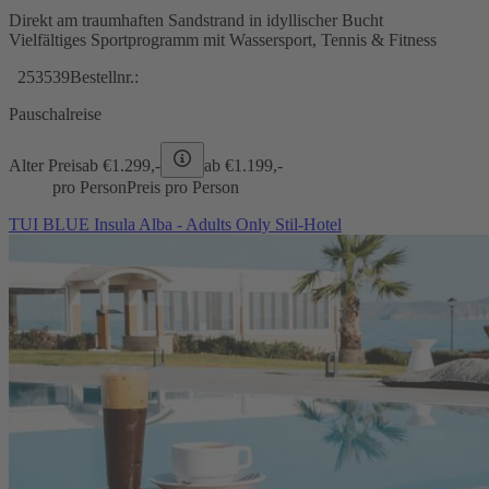
Direkt am traumhaften Sandstrand in idyllischer Bucht
Vielfältiges Sportprogramm mit Wassersport, Tennis & Fitness
253539
Bestellnr.:
Pauschalreise
Alter Preis
ab €
1.299,-
ab €
1.199,-
pro Person
Preis pro Person
TUI BLUE Insula Alba - Adults Only Stil-Hotel