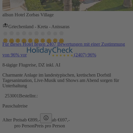
allsun Hotel Zorbas Village
Griechenland - Kreta - Anissaras
Für dieses Hotel liegen 2407 Bewertungen mit einer Zustimmung
von 96% vor
(2407)
96%
8-tägige Flugreise, DZ inkl. AI
Charmante Anlage im landestypischen, kretischen Dorfstil
Tagesanimation, Live-Musik und Shows am Abend sorgen für
Unterhaltung
253001
Bestellnr.:
Pauschalreise
Alter Preis
ab €
899,-
ab €
697,-
pro Person
Preis pro Person