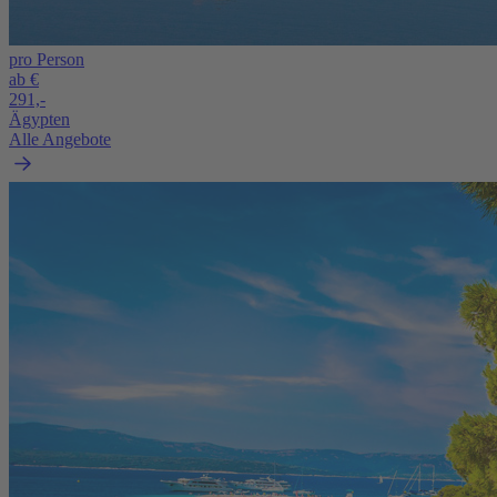
pro Person
ab €
291,-
Ägypten
Alle Angebote