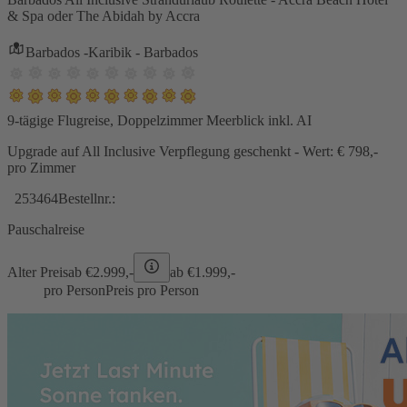
& Spa oder The Abidah by Accra
Barbados -Karibik - Barbados
9-tägige Flugreise, Doppelzimmer Meerblick inkl. AI
Upgrade auf All Inclusive Verpflegung geschenkt - Wert: € 798,-
pro Zimmer
253464
Bestellnr.:
Pauschalreise
Alter Preis
ab €
2.999,-
ab €
1.999,-
pro Person
Preis pro Person