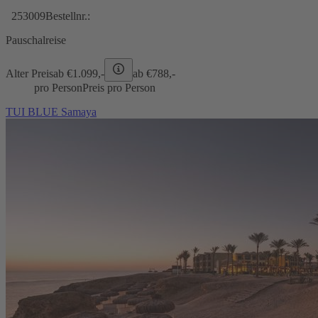
253009
Bestellnr.:
Pauschalreise
Alter Preis
ab €
1.099,-
ab €
788,-
pro Person
Preis pro Person
TUI BLUE Samaya