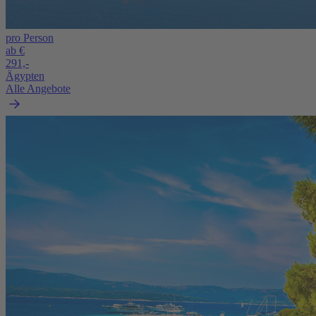
pro Person
ab €
291,-
Ägypten
Alle Angebote