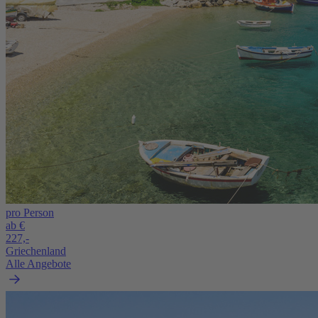
pro Person
ab €
227,-
Griechenland
Alle Angebote