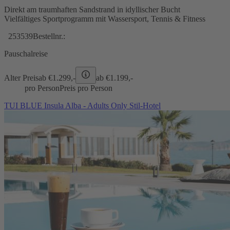
Direkt am traumhaften Sandstrand in idyllischer Bucht
Vielfältiges Sportprogramm mit Wassersport, Tennis & Fitness
253539
Bestellnr.:
Pauschalreise
Alter Preis
ab €
1.299,-
ab €
1.199,-
pro Person
Preis pro Person
TUI BLUE Insula Alba - Adults Only Stil-Hotel