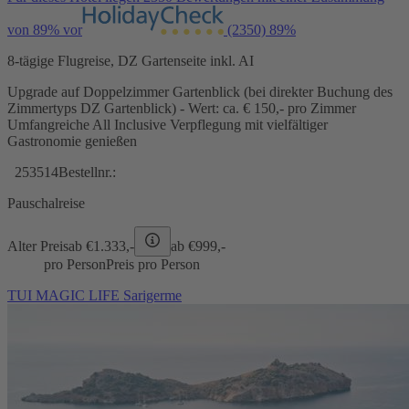
von 89% vor
(2350)
89%
8-tägige Flugreise, DZ Gartenseite inkl. AI
Upgrade auf Doppelzimmer Gartenblick (bei direkter Buchung des
Zimmertyps DZ Gartenblick) - Wert: ca. € 150,- pro Zimmer
Umfangreiche All Inclusive Verpflegung mit vielfältiger
Gastronomie genießen
253514
Bestellnr.:
Pauschalreise
Alter Preis
ab €
1.333,-
ab €
999,-
pro Person
Preis pro Person
TUI MAGIC LIFE Sarigerme