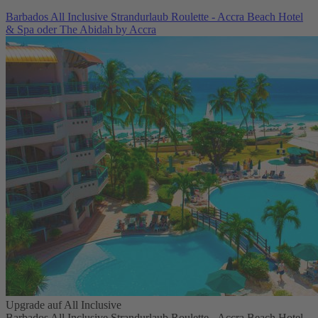
Barbados All Inclusive Strandurlaub Roulette - Accra Beach Hotel
& Spa oder The Abidah by Accra
Upgrade auf All Inclusive
Barbados All Inclusive Strandurlaub Roulette - Accra Beach Hotel