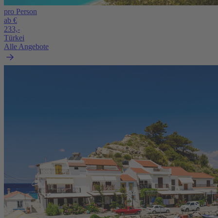
pro Person
ab €
233,-
Türkei
Alle Angebote