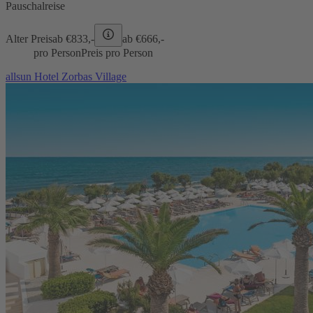
Pauschalreise
Alter Preis
ab €
833,-
ab €
666,-
pro Person
Preis pro Person
allsun Hotel Zorbas Village