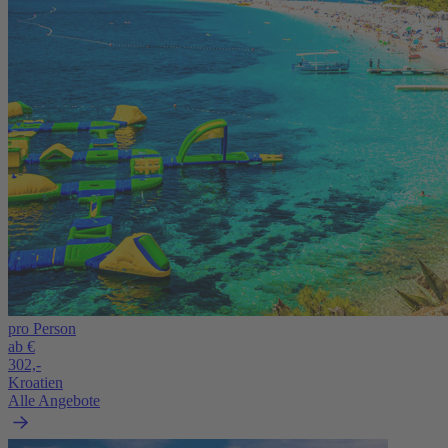
pro Person
ab €
302,-
Kroatien
Alle Angebote