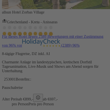
allsun Hotel Zorbas Village
Griechenland - Kreta - Anissaras
Für dieses Hotel liegen 2389 Bewertungen mit einer Zustimmung
von 96% vor
(2389)
96%
8-tägige Flugreise, DZ inkl. AI
Charmante Anlage im landestypischen, kretischen Dorfstil
Tagesanimation, Live-Musik und Shows am Abend sorgen für
Unterhaltung
253001
Bestellnr.:
Pauschalreise
Alter Preis
ab €
899,-
ab €
697,-
pro Person
Preis pro Person