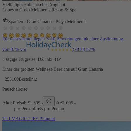
Vielfältiges kulinarisches Angebot
Lopesan Costa Meloneras Resort & Spa
Spanien - Gran Canaria - Playa Meloneras
Für dieses Hotel liegen 7810 Bewertungen mit einer Zustimmung
von 87% vor
(7810)
87%
8-tägige Flugreise, DZ inkl. HP
Einer der größten Wellness-Bereiche auf Gran Canaria
253100
Bestellnr.:
Pauschalreise
Alter Preis
ab €
1.699,-
ab €
1.005,-
pro Person
Preis pro Person
TUI MAGIC LIFE Plimmiri