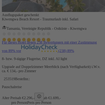
Ausflugspaket geschenkt
Kiwengwa Beach Resort - Traumurlaub inkl. Safari
Tansania, Vereinigte Republik - Ostküste - Kiwengwa
Für dieses Hotel liegen 238 Bewertungen mit einer Zustimmung
von 89% vor
(238)
89%
8- bzw. 9-tägige Flugreise, DZ inkl. AI light
Upgrade auf Doppelzimmer Meerblick (nach Verfügbarkeit) i.W.v.
ca. € 134,- pro Zimmer
253519
Bestellnr.:
Pauschalreise
Alter Preis
ab €
2.296,-
ab €
1.699,-
pro Person
Preis pro Person