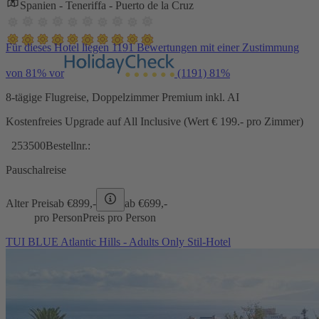
Spanien - Teneriffa - Puerto de la Cruz
Für dieses Hotel liegen 1191 Bewertungen mit einer Zustimmung
von 81% vor
(1191)
81%
8-tägige Flugreise, Doppelzimmer Premium inkl. AI
Kostenfreies Upgrade auf All Inclusive (Wert € 199.- pro Zimmer)
253500
Bestellnr.:
Pauschalreise
Alter Preis
ab €
899,-
ab €
699,-
pro Person
Preis pro Person
TUI BLUE Atlantic Hills - Adults Only Stil-Hotel