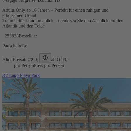
8-tägige Flugreise, DZ inkl. HP
Adults Only ab 16 Jahren – Perfekt für einen ruhigen und
erholsamen Urlaub
Traumhafter Panoramablick – Genießen Sie den Ausblick auf den
Atlantik und den Teide
253538
Bestellnr.:
Pauschalreise
Alter Preis
ab €
999,-
ab €
699,-
pro Person
Preis pro Person
R2 Lago Playa Park