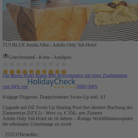
TUI BLUE Insula Alba - Adults Only Stil-Hotel
Griechenland - Kreta - Analipsis
Für dieses Hotel liegen 800 Bewertungen mit einer Zustimmung
von 84% vor
(800)
84%
8-tägige Flugreise, Doppelzimmer Swim-Up inkl. AI
Upgrade auf DZ Swim Up Sharing Pool (bei direkter Buchung des
Zimmertyps DZX2) - Wert: ca. € 550,- pro Zimmer
Adults Only Stil-Hotel ab 16 Jahren – Ruhige Wohlfühlatmosphäre
für erholsame Urlaubstage zu zweit
253537
Bestellnr.: