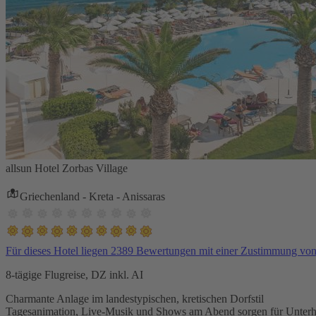
allsun Hotel Zorbas Village
Griechenland - Kreta - Anissaras
Für dieses Hotel liegen 2389 Bewertungen mit einer Zustimmung vo
8-tägige Flugreise, DZ inkl. AI
Charmante Anlage im landestypischen, kretischen Dorfstil
Tagesanimation, Live-Musik und Shows am Abend sorgen für Unterh