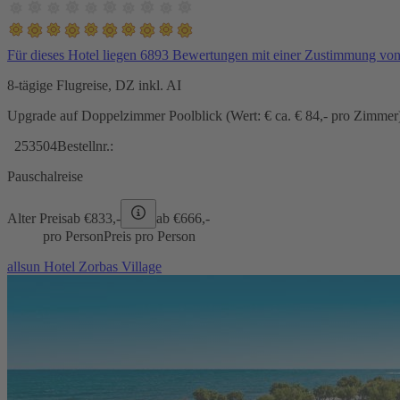
Für dieses Hotel liegen 6893 Bewertungen mit einer Zustimmung vo
8-tägige Flugreise, DZ inkl. AI
Upgrade auf Doppelzimmer Poolblick (Wert: € ca. € 84,- pro Zimmer) 
253504
Bestellnr.:
Pauschalreise
Alter Preis
ab €
833,-
ab €
666,-
pro Person
Preis pro Person
allsun Hotel Zorbas Village