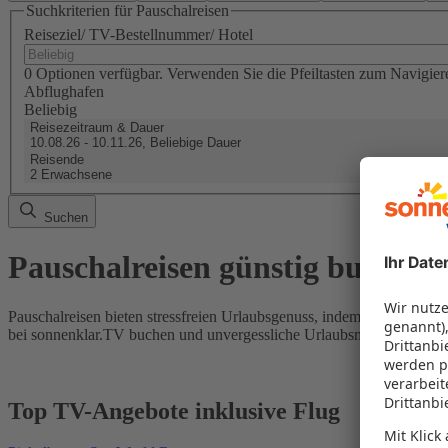
Suchkriterien für Pauschalreisen
Reiseziel/ TV-Bestellnummer/ Hotel
0 Optionen verfügbar. Verwenden Sie die Pfeiltasten zum Navigier
Abflughafen
Beliebig
Reisezeitraum & Dauer
10.08.26 - 10.11.26, Beliebige Dauer
Reisende
2 Erwachsene
Suchen
Pauschalreisen günstig buchen
Pauschalreisen bieten stressfreien Urlaubsgenuss, indem Flug und Hot
bei sonnenklar.TV buchen und unvergessliche Urlaubsmomente erleb
Top TV-Angebote inklusive Flug