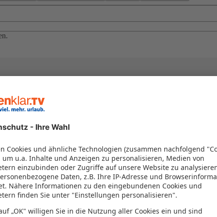
en.
el in einem Paket kombiniert werden – das spart Zeit und Geld. Nutzen 
en!