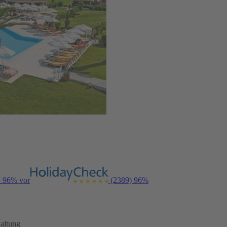
n 96% vor
(2389)
96%
altung