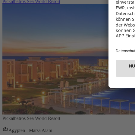
Pickalbatros Sea World Resort
Pickalbatros Sea World Resort
Ägypten - Marsa Alam