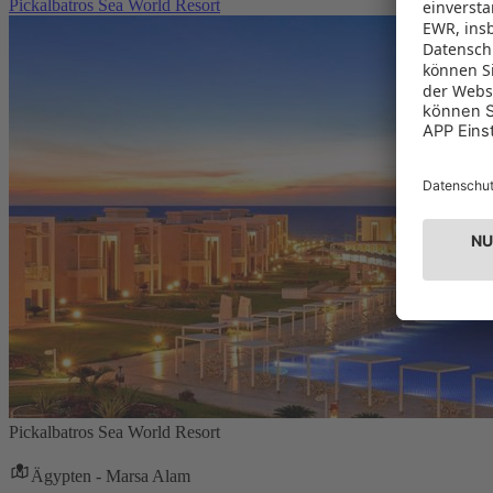
Pickalbatros Sea World Resort
Pickalbatros Sea World Resort
Ägypten - Marsa Alam