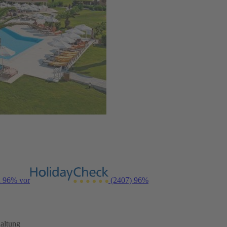
n 96% vor
(2407)
96%
altung