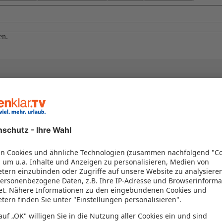
en.
el in einem Paket kombiniert werden – das spart Zeit und Geld. Nutzen 
en!