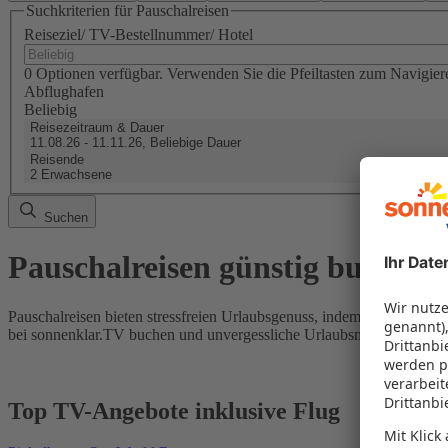
Suchkriterien für Pauschalreisen
Reiseziel/ TV-Bestellnummer/ Hotel
0 Optionen verfügbar. Verwenden Sie die Pfeiltasten zum Navigier
Abflughafen
Beliebig
Reisezeitraum & Dauer
11.08.26 - 11.11.26, Beliebige Dauer
Reisende
2 Erwachsene
Suchen
Pauschalreisen günstig buchen
Pauschalreisen bieten stressfreien Urlaubsgenuss, indem Flug und Hot
bei sonnenklar.TV buchen und unvergessliche Urlaubsmomente erleb
Top TV-Angebote inklusive Flug