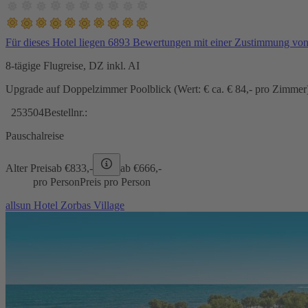
Für dieses Hotel liegen 6893 Bewertungen mit einer Zustimmung vo
8-tägige Flugreise, DZ inkl. AI
Upgrade auf Doppelzimmer Poolblick (Wert: € ca. € 84,- pro Zimmer) 
253504
Bestellnr.:
Pauschalreise
Alter Preis
ab €
833,-
ab €
666,-
pro Person
Preis pro Person
allsun Hotel Zorbas Village