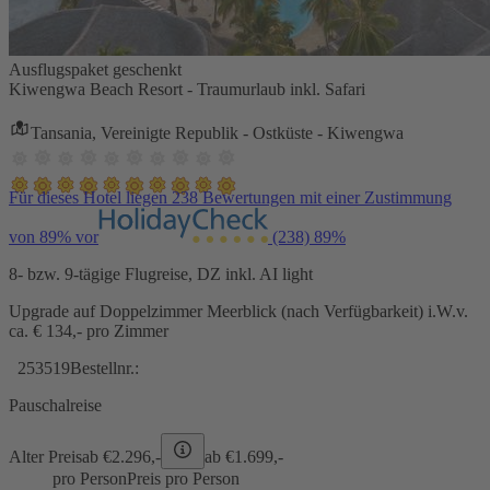
Ausflugspaket geschenkt
Kiwengwa Beach Resort - Traumurlaub inkl. Safari
Tansania, Vereinigte Republik - Ostküste - Kiwengwa
Für dieses Hotel liegen 238 Bewertungen mit einer Zustimmung
von 89% vor
(238)
89%
8- bzw. 9-tägige Flugreise, DZ inkl. AI light
Upgrade auf Doppelzimmer Meerblick (nach Verfügbarkeit) i.W.v.
ca. € 134,- pro Zimmer
253519
Bestellnr.:
Pauschalreise
Alter Preis
ab €
2.296,-
ab €
1.699,-
pro Person
Preis pro Person