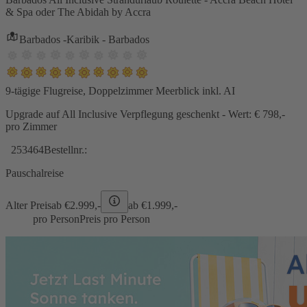
& Spa oder The Abidah by Accra
Barbados -Karibik - Barbados
9-tägige Flugreise, Doppelzimmer Meerblick inkl. AI
Upgrade auf All Inclusive Verpflegung geschenkt - Wert: € 798,-
pro Zimmer
253464
Bestellnr.:
Pauschalreise
Alter Preis
ab €
2.999,-
ab €
1.999,-
pro Person
Preis pro Person