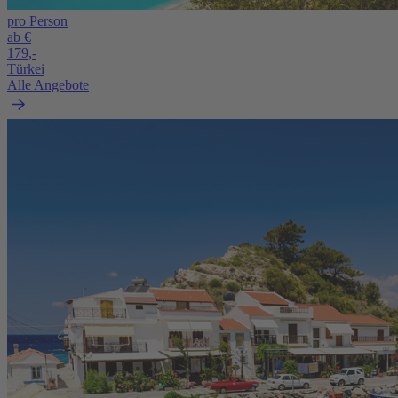
pro Person
ab €
179,-
Türkei
Alle Angebote