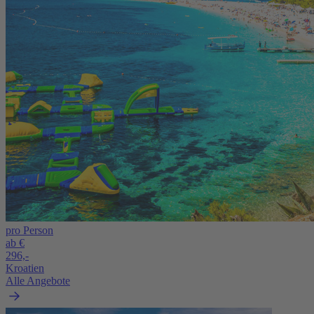
pro Person
ab €
296,-
Kroatien
Alle Angebote