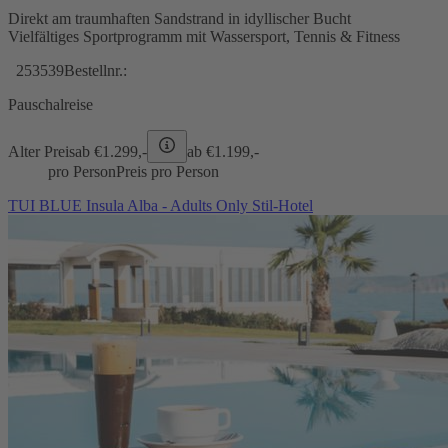
Direkt am traumhaften Sandstrand in idyllischer Bucht
Vielfältiges Sportprogramm mit Wassersport, Tennis & Fitness
253539
Bestellnr.:
Pauschalreise
Alter Preis
ab €
1.299,-
ab €
1.199,-
pro Person
Preis pro Person
TUI BLUE Insula Alba - Adults Only Stil-Hotel