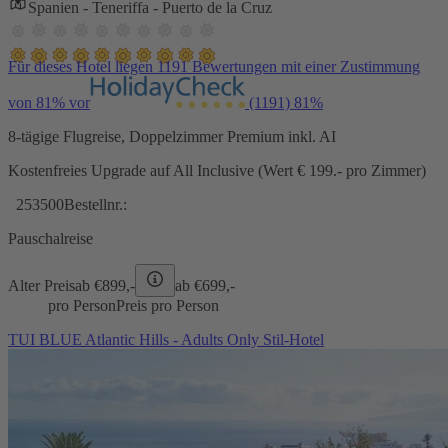
Spanien - Teneriffa - Puerto de la Cruz
Für dieses Hotel liegen 1191 Bewertungen mit einer Zustimmung
von 81% vor
(1191)
81%
8-tägige Flugreise, Doppelzimmer Premium inkl. AI
Kostenfreies Upgrade auf All Inclusive (Wert € 199.- pro Zimmer)
253500
Bestellnr.:
Pauschalreise
Alter Preis
ab €
899,-
ab €
699,-
pro Person
Preis pro Person
TUI BLUE Atlantic Hills - Adults Only Stil-Hotel