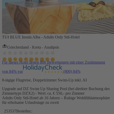
TUI BLUE Insula Alba - Adults Only Stil-Hotel
Griechenland - Kreta - Analipsis
Für dieses Hotel liegen 800 Bewertungen mit einer Zustimmung
von 84% vor
(800)
84%
8-tägige Flugreise, Doppelzimmer Swim-Up inkl. AI
Upgrade auf DZ Swim Up Sharing Pool (bei direkter Buchung des
Zimmertyps DZX2) - Wert: ca. € 550,- pro Zimmer
Adults Only Stil-Hotel ab 16 Jahren – Ruhige Wohlfühlatmosphäre
für erholsame Urlaubstage zu zweit
253537
Bestellnr.: