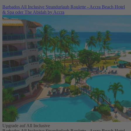
Barbados All Inclusive Strandurlaub Roulette - Accra Beach Hotel
& Spa oder The Abidah by Accra
Upgrade auf All Inclusive
Barbados All Inclusive Strandurlaub Roulette - Accra Beach Hotel