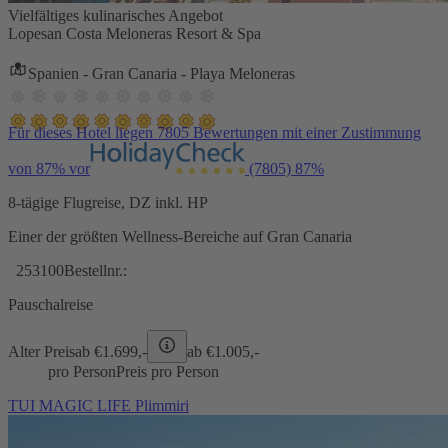
Vielfältiges kulinarisches Angebot
Lopesan Costa Meloneras Resort & Spa
Spanien - Gran Canaria - Playa Meloneras
Für dieses Hotel liegen 7805 Bewertungen mit einer Zustimmung
von 87% vor
(7805)
87%
8-tägige Flugreise, DZ inkl. HP
Einer der größten Wellness-Bereiche auf Gran Canaria
253100
Bestellnr.:
Pauschalreise
Alter Preis
ab €
1.699,-
ab €
1.005,-
pro Person
Preis pro Person
TUI MAGIC LIFE Plimmiri