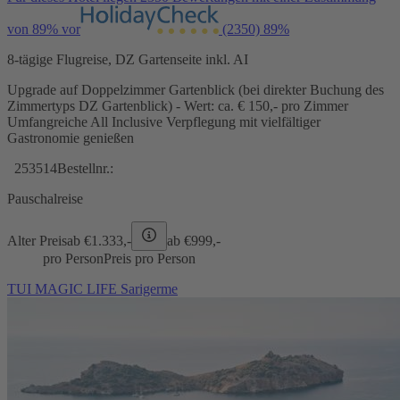
von 89% vor
(2350)
89%
8-tägige Flugreise, DZ Gartenseite inkl. AI
Upgrade auf Doppelzimmer Gartenblick (bei direkter Buchung des
Zimmertyps DZ Gartenblick) - Wert: ca. € 150,- pro Zimmer
Umfangreiche All Inclusive Verpflegung mit vielfältiger
Gastronomie genießen
253514
Bestellnr.:
Pauschalreise
Alter Preis
ab €
1.333,-
ab €
999,-
pro Person
Preis pro Person
TUI MAGIC LIFE Sarigerme