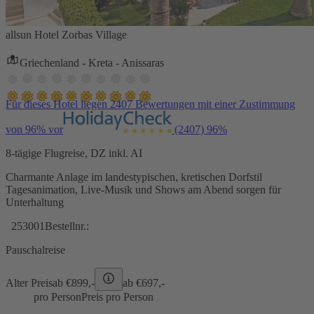
allsun Hotel Zorbas Village
Griechenland - Kreta - Anissaras
Für dieses Hotel liegen 2407 Bewertungen mit einer Zustimmung
von 96% vor
(2407)
96%
8-tägige Flugreise, DZ inkl. AI
Charmante Anlage im landestypischen, kretischen Dorfstil
Tagesanimation, Live-Musik und Shows am Abend sorgen für
Unterhaltung
253001
Bestellnr.:
Pauschalreise
Alter Preis
ab €
899,-
ab €
697,-
pro Person
Preis pro Person