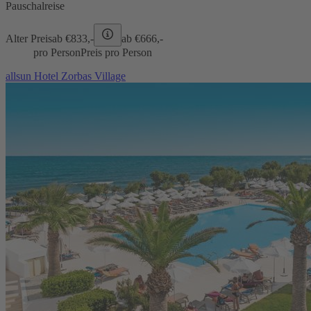
Pauschalreise
Alter Preis
ab €
833,-
ab €
666,-
pro Person
Preis pro Person
allsun Hotel Zorbas Village