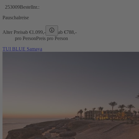
253009
Bestellnr.:
Pauschalreise
Alter Preis
ab €
1.099,-
ab €
788,-
pro Person
Preis pro Person
TUI BLUE Samaya