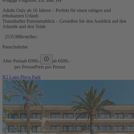
8-tägige Flugreise, DZ inkl. HP
Adults Only ab 16 Jahren – Perfekt für einen ruhigen und
erholsamen Urlaub
Traumhafter Panoramablick – Genießen Sie den Ausblick auf den
Atlantik und den Teide
253538
Bestellnr.:
Pauschalreise
Alter Preis
ab €
999,-
ab €
699,-
pro Person
Preis pro Person
R2 Lago Playa Park