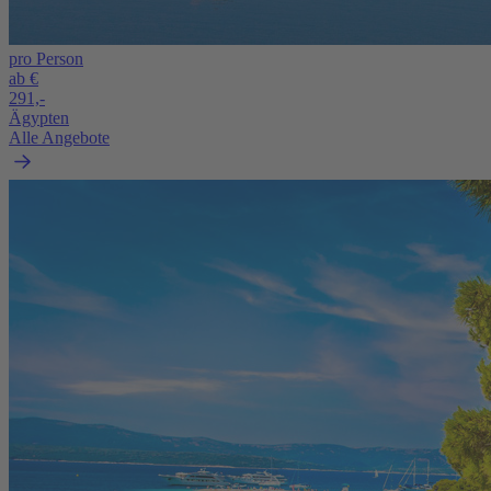
pro Person
ab €
291,-
Ägypten
Alle Angebote