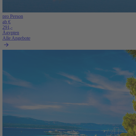
pro Person
ab €
291,-
Ägypten
Alle Angebote