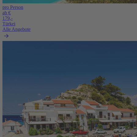
pro Person
ab €
179,-
Türkei
Alle Angebote