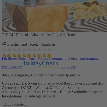
TUI BLUE Insula Alba - Adults Only Stil-Hotel
Griechenland - Kreta - Analipsis
Für dieses Hotel liegen 800 Bewertungen mit einer Zustimmung
von 84% vor
(800)
84%
8-tägige Flugreise, Doppelzimmer Swim-Up inkl. AI
Upgrade auf DZ Swim Up Sharing Pool (bei direkter Buchung des
Zimmertyps DZX2) - Wert: ca. € 550,- pro Zimmer
Adults Only Stil-Hotel ab 16 Jahren – Ruhige Wohlfühlatmosphäre
für erholsame Urlaubstage zu zweit
253537
Bestellnr.: