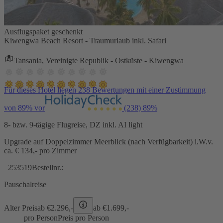
Ausflugspaket geschenkt
Kiwengwa Beach Resort - Traumurlaub inkl. Safari
Tansania, Vereinigte Republik - Ostküste - Kiwengwa
Für dieses Hotel liegen 238 Bewertungen mit einer Zustimmung
von 89% vor
(238)
89%
8- bzw. 9-tägige Flugreise, DZ inkl. AI light
Upgrade auf Doppelzimmer Meerblick (nach Verfügbarkeit) i.W.v.
ca. € 134,- pro Zimmer
253519
Bestellnr.:
Pauschalreise
Alter Preis
ab €
2.296,-
ab €
1.699,-
pro Person
Preis pro Person