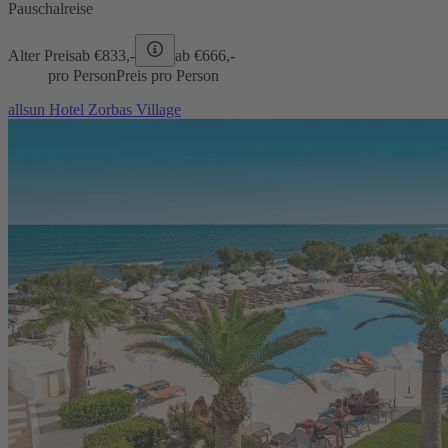
Pauschalreise
Alter Preis
ab €
833,-
ab €
666,-
pro Person
Preis pro Person
allsun Hotel Zorbas Village