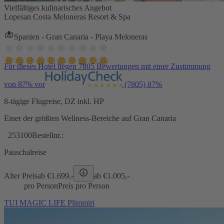
Vielfältiges kulinarisches Angebot
Lopesan Costa Meloneras Resort & Spa
Spanien - Gran Canaria - Playa Meloneras
Für dieses Hotel liegen 7805 Bewertungen mit einer Zustimmung
von 87% vor
(7805)
87%
8-tägige Flugreise, DZ inkl. HP
Einer der größten Wellness-Bereiche auf Gran Canaria
253100
Bestellnr.:
Pauschalreise
Alter Preis
ab €
1.699,-
ab €
1.005,-
pro Person
Preis pro Person
TUI MAGIC LIFE Plimmiri