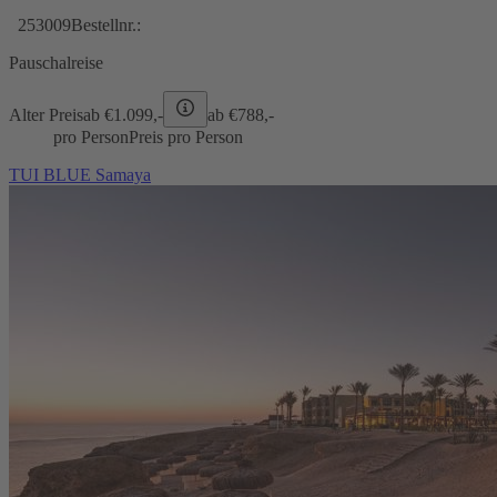
253009
Bestellnr.:
Pauschalreise
Alter Preis
ab €
1.099,-
ab €
788,-
pro Person
Preis pro Person
TUI BLUE Samaya