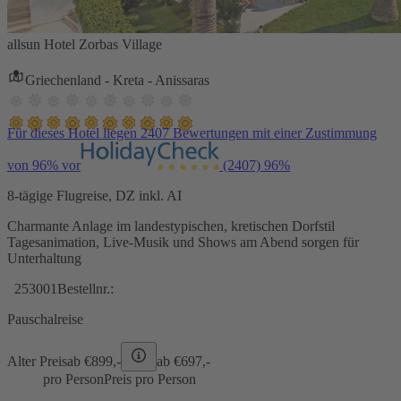
allsun Hotel Zorbas Village
Griechenland - Kreta - Anissaras
Für dieses Hotel liegen 2407 Bewertungen mit einer Zustimmung
von 96% vor
(2407)
96%
8-tägige Flugreise, DZ inkl. AI
Charmante Anlage im landestypischen, kretischen Dorfstil
Tagesanimation, Live-Musik und Shows am Abend sorgen für
Unterhaltung
253001
Bestellnr.:
Pauschalreise
Alter Preis
ab €
899,-
ab €
697,-
pro Person
Preis pro Person