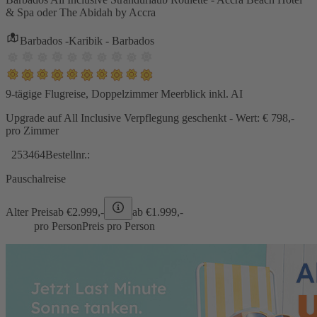
& Spa oder The Abidah by Accra
Barbados -Karibik - Barbados
9-tägige Flugreise, Doppelzimmer Meerblick inkl. AI
Upgrade auf All Inclusive Verpflegung geschenkt - Wert: € 798,-
pro Zimmer
253464
Bestellnr.:
Pauschalreise
Alter Preis
ab €
2.999,-
ab €
1.999,-
pro Person
Preis pro Person