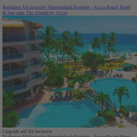
Barbados All Inclusive Strandurlaub Roulette - Accra Beach Hotel
& Spa oder The Abidah by Accra
Upgrade auf All Inclusive
Barbados All Inclusive Strandurlaub Roulette - Accra Beach Hotel