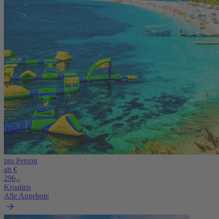
pro Person
ab €
296,-
Kroatien
Alle Angebote