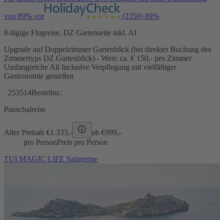
von 89% vor
(2350)
89%
8-tägige Flugreise, DZ Gartenseite inkl. AI
Upgrade auf Doppelzimmer Gartenblick (bei direkter Buchung des
Zimmertyps DZ Gartenblick) - Wert: ca. € 150,- pro Zimmer
Umfangreiche All Inclusive Verpflegung mit vielfältiger
Gastronomie genießen
253514
Bestellnr.:
Pauschalreise
Alter Preis
ab €
1.333,-
ab €
999,-
pro Person
Preis pro Person
TUI MAGIC LIFE Sarigerme