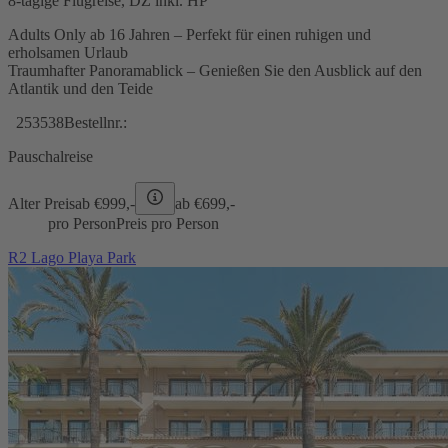
8-tägige Flugreise, DZ inkl. HP
Adults Only ab 16 Jahren – Perfekt für einen ruhigen und
erholsamen Urlaub
Traumhafter Panoramablick – Genießen Sie den Ausblick auf den
Atlantik und den Teide
253538
Bestellnr.:
Pauschalreise
Alter Preis
ab €
999,-
ab €
699,-
pro Person
Preis pro Person
R2 Lago Playa Park