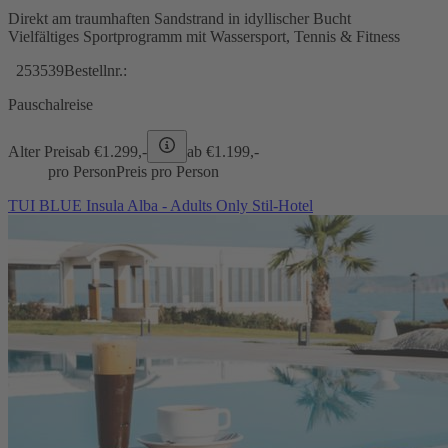
Direkt am traumhaften Sandstrand in idyllischer Bucht
Vielfältiges Sportprogramm mit Wassersport, Tennis & Fitness
253539
Bestellnr.:
Pauschalreise
Alter Preis
ab €
1.299,-
ab €
1.199,-
pro Person
Preis pro Person
TUI BLUE Insula Alba - Adults Only Stil-Hotel