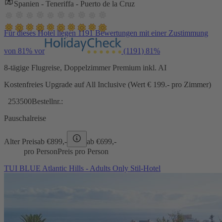
Spanien - Teneriffa - Puerto de la Cruz
Für dieses Hotel liegen 1191 Bewertungen mit einer Zustimmung
von 81% vor
(1191)
81%
8-tägige Flugreise, Doppelzimmer Premium inkl. AI
Kostenfreies Upgrade auf All Inclusive (Wert € 199.- pro Zimmer)
253500
Bestellnr.:
Pauschalreise
Alter Preis
ab €
899,-
ab €
699,-
pro Person
Preis pro Person
TUI BLUE Atlantic Hills - Adults Only Stil-Hotel