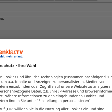
en.
el in einem Paket kombiniert werden – das spart Zeit und Geld. Nutzen 
en!