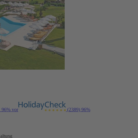
n 96% vor
(2389)
96%
altung