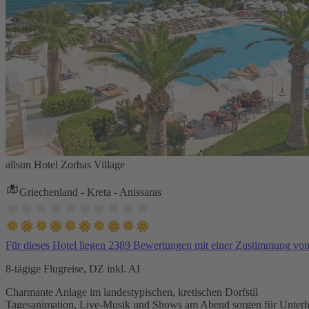
allsun Hotel Zorbas Village
Griechenland - Kreta - Anissaras
Für dieses Hotel liegen 2389 Bewertungen mit einer Zustimmung vo
8-tägige Flugreise, DZ inkl. AI
Charmante Anlage im landestypischen, kretischen Dorfstil
Tagesanimation, Live-Musik und Shows am Abend sorgen für Unterh