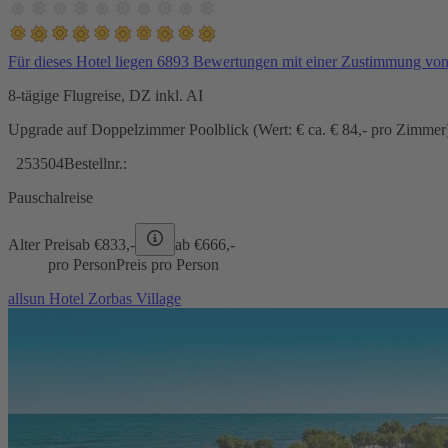
Für dieses Hotel liegen 6893 Bewertungen mit einer Zustimmung vo
8-tägige Flugreise, DZ inkl. AI
Upgrade auf Doppelzimmer Poolblick (Wert: € ca. € 84,- pro Zimmer) 
253504
Bestellnr.:
Pauschalreise
Alter Preis
ab €
833,-
ab €
666,-
pro Person
Preis pro Person
allsun Hotel Zorbas Village