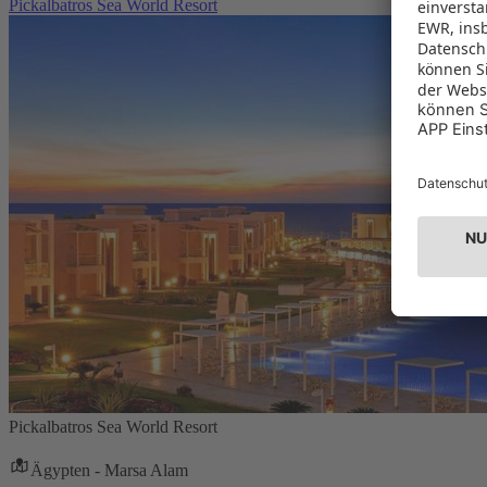
Pickalbatros Sea World Resort
Pickalbatros Sea World Resort
Ägypten - Marsa Alam