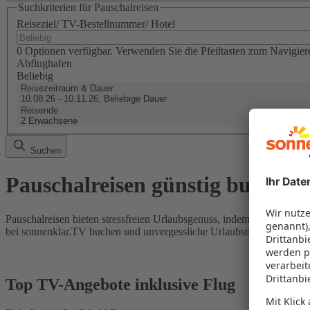
Suchkriterien für Pauschalreisen
Reiseziel/ TV-Bestellnummer/ Hotel
0 Optionen verfügbar. Verwenden Sie die Pfeiltasten zum Navigier
Abflughafen
Beliebig
Reisezeitraum & Dauer
10.08.26 - 10.11.26, Beliebige Dauer
Reisende
2 Erwachsene
Suchen
Pauschalreisen günstig buchen
Pauschalreisen bieten stressfreien Urlaubsgenuss, indem Flug und Hot
bei sonnenklar.TV buchen und unvergessliche Urlaubsmomente erleb
Top TV-Angebote inklusive Flug