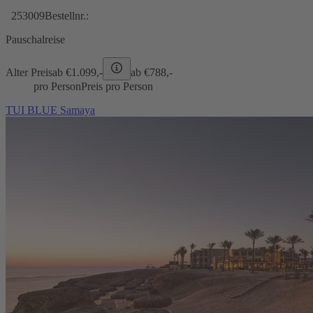
253009
Bestellnr.:
Pauschalreise
Alter Preis
ab €
1.099,-
ab €
788,-
pro Person
Preis pro Person
TUI BLUE Samaya