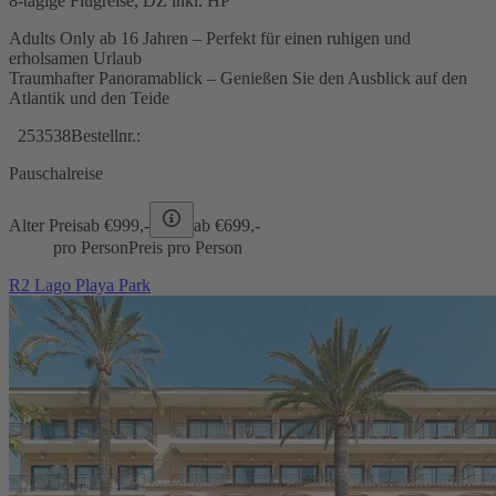
8-tägige Flugreise, DZ inkl. HP
Adults Only ab 16 Jahren – Perfekt für einen ruhigen und
erholsamen Urlaub
Traumhafter Panoramablick – Genießen Sie den Ausblick auf den
Atlantik und den Teide
253538
Bestellnr.:
Pauschalreise
Alter Preis
ab €
999,-
ab €
699,-
pro Person
Preis pro Person
R2 Lago Playa Park