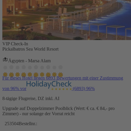
VIP Check-In
Pickalbatros Sea World Resort
Ägypten - Marsa Alam
Für dieses Hotel liegen 6893 Bewertungen mit einer Zustimmung
von 96% vor
(6893)
96%
8-tägige Flugreise, DZ inkl. AI
Upgrade auf Doppelzimmer Poolblick (Wert: € ca. € 84,- pro
Zimmer) - nur solange der Vorrat reicht
253504
Bestellnr.: