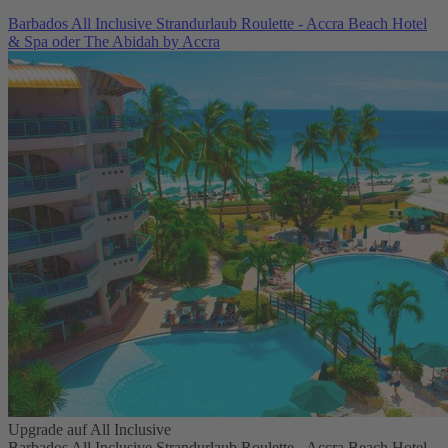
Barbados All Inclusive Strandurlaub Roulette - Accra Beach Hotel
& Spa oder The Abidah by Accra
Upgrade auf All Inclusive
Barbados All Inclusive Strandurlaub Roulette - Accra Beach Hotel