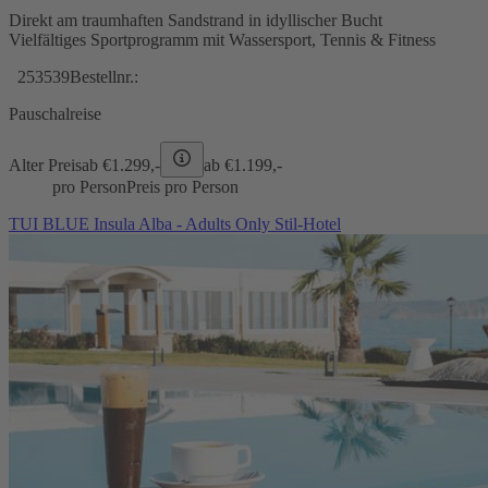
Direkt am traumhaften Sandstrand in idyllischer Bucht
Vielfältiges Sportprogramm mit Wassersport, Tennis & Fitness
253539
Bestellnr.:
Pauschalreise
Alter Preis
ab €
1.299,-
ab €
1.199,-
pro Person
Preis pro Person
TUI BLUE Insula Alba - Adults Only Stil-Hotel