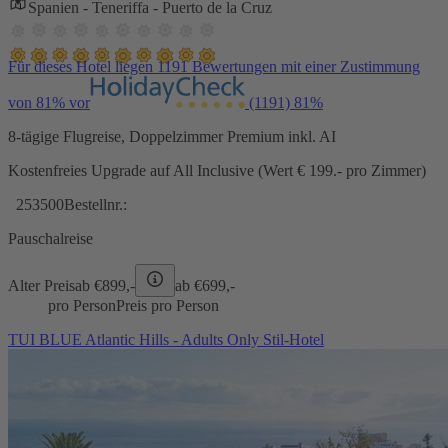
Spanien - Teneriffa - Puerto de la Cruz
Für dieses Hotel liegen 1191 Bewertungen mit einer Zustimmung
von 81% vor
(1191)
81%
8-tägige Flugreise, Doppelzimmer Premium inkl. AI
Kostenfreies Upgrade auf All Inclusive (Wert € 199.- pro Zimmer)
253500
Bestellnr.:
Pauschalreise
Alter Preis
ab €
899,-
ab €
699,-
pro Person
Preis pro Person
TUI BLUE Atlantic Hills - Adults Only Stil-Hotel