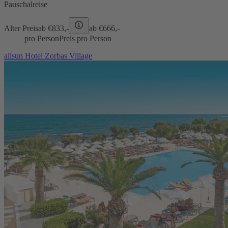
Pauschalreise
Alter Preis
ab €
833,-
ab €
666,-
pro Person
Preis pro Person
allsun Hotel Zorbas Village