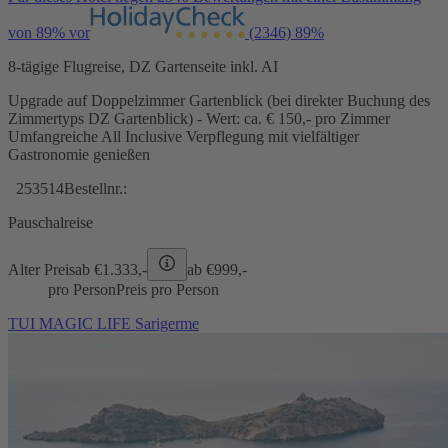
von 89% vor
(2346)
89%
8-tägige Flugreise, DZ Gartenseite inkl. AI
Upgrade auf Doppelzimmer Gartenblick (bei direkter Buchung des
Zimmertyps DZ Gartenblick) - Wert: ca. € 150,- pro Zimmer
Umfangreiche All Inclusive Verpflegung mit vielfältiger
Gastronomie genießen
253514
Bestellnr.:
Pauschalreise
Alter Preis
ab €
1.333,-
ab €
999,-
pro Person
Preis pro Person
TUI MAGIC LIFE Sarigerme