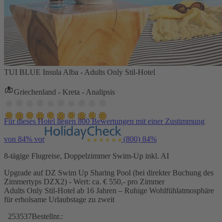
TUI BLUE Insula Alba - Adults Only Stil-Hotel
Griechenland - Kreta - Analipsis
Für dieses Hotel liegen 800 Bewertungen mit einer Zustimmung
von 84% vor
(800)
84%
8-tägige Flugreise, Doppelzimmer Swim-Up inkl. AI
Upgrade auf DZ Swim Up Sharing Pool (bei direkter Buchung des
Zimmertyps DZX2) - Wert: ca. € 550,- pro Zimmer
Adults Only Stil-Hotel ab 16 Jahren – Ruhige Wohlfühlatmosphäre
für erholsame Urlaubstage zu zweit
253537
Bestellnr.: