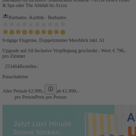
& Spa oder The Abidah by Accra
Barbados -Karibik - Barbados
9-tägige Flugreise, Doppelzimmer Meerblick inkl. AI
Upgrade auf All Inclusive Verpflegung geschenkt - Wert: € 798,-
pro Zimmer
253464
Bestellnr.:
Pauschalreise
Alter Preis
ab €
2.999,-
ab €
1.999,-
pro Person
Preis pro Person