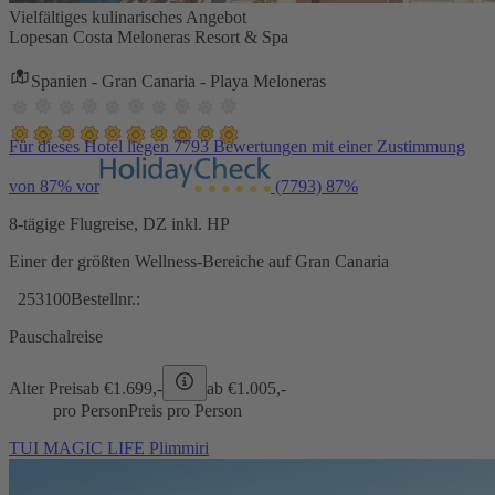
Vielfältiges kulinarisches Angebot
Lopesan Costa Meloneras Resort & Spa
Spanien - Gran Canaria - Playa Meloneras
Für dieses Hotel liegen 7793 Bewertungen mit einer Zustimmung
von 87% vor
(7793)
87%
8-tägige Flugreise, DZ inkl. HP
Einer der größten Wellness-Bereiche auf Gran Canaria
253100
Bestellnr.:
Pauschalreise
Alter Preis
ab €
1.699,-
ab €
1.005,-
pro Person
Preis pro Person
TUI MAGIC LIFE Plimmiri