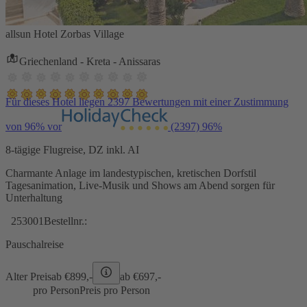
allsun Hotel Zorbas Village
Griechenland - Kreta - Anissaras
Für dieses Hotel liegen 2397 Bewertungen mit einer Zustimmung
von 96% vor
(2397)
96%
8-tägige Flugreise, DZ inkl. AI
Charmante Anlage im landestypischen, kretischen Dorfstil
Tagesanimation, Live-Musik und Shows am Abend sorgen für
Unterhaltung
253001
Bestellnr.:
Pauschalreise
Alter Preis
ab €
899,-
ab €
697,-
pro Person
Preis pro Person