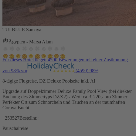
TUI BLUE Samaya
Ägypten - Marsa Alam
Für dieses Hotel liegen 4590 Bewertungen mit einer Zustimmung
von 98% vor
(4590)
98%
8-tägige Flugreise, DZ Deluxe Poolseite inkl. AI
Upgrade auf Doppelzimmer Deluxe Family Pool View (bei direkter
Buchung des Zimmertyps DZX2) - Wert: ca. € 220,- pro Zimmer
Perfekter Ort zum Schnorcheln und Tauchen an der traumhaften
Coraya Bucht
253527
Bestellnr.:
Pauschalreise