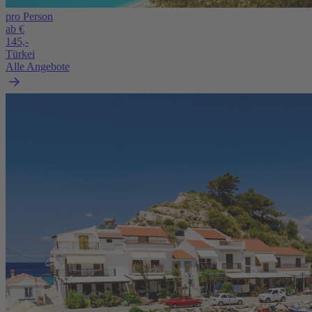
pro Person
ab €
145,-
Türkei
Alle Angebote