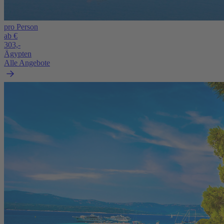
pro Person
ab €
303,-
Ägypten
Alle Angebote