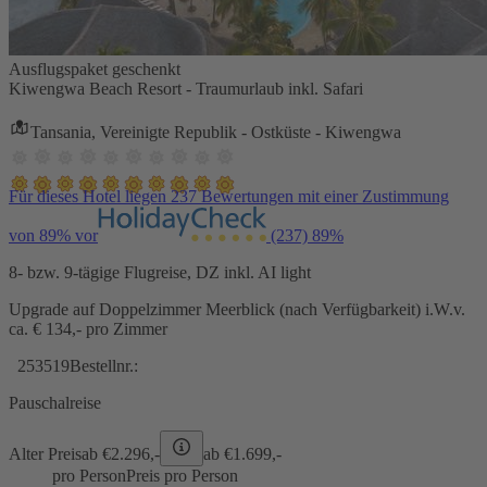
Ausflugspaket geschenkt
Kiwengwa Beach Resort - Traumurlaub inkl. Safari
Tansania, Vereinigte Republik - Ostküste - Kiwengwa
Für dieses Hotel liegen 237 Bewertungen mit einer Zustimmung
von 89% vor
(237)
89%
8- bzw. 9-tägige Flugreise, DZ inkl. AI light
Upgrade auf Doppelzimmer Meerblick (nach Verfügbarkeit) i.W.v.
ca. € 134,- pro Zimmer
253519
Bestellnr.:
Pauschalreise
Alter Preis
ab €
2.296,-
ab €
1.699,-
pro Person
Preis pro Person