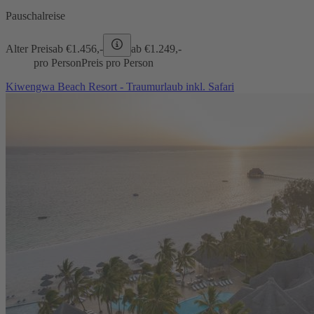
Pauschalreise
Alter Preis
ab €
1.456,-
ab €
1.249,-
pro Person
Preis pro Person
Kiwengwa Beach Resort - Traumurlaub inkl. Safari