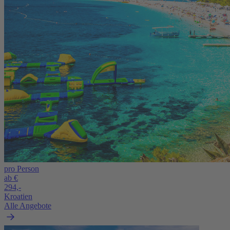
pro Person
ab €
294,-
Kroatien
Alle Angebote