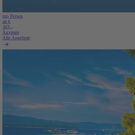
pro Person
ab €
303,-
Ägypten
Alle Angebote