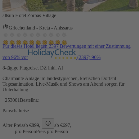
allsun Hotel Zorbas Village
Griechenland - Kreta - Anissaras
Für dieses Hotel liegen 2397 Bewertungen mit einer Zustimmung
von 96% vor
(2397)
96%
8-tägige Flugreise, DZ inkl. AI
Charmante Anlage im landestypischen, kretischen Dorfstil
Tagesanimation, Live-Musik und Shows am Abend sorgen für
Unterhaltung
253001
Bestellnr.:
Pauschalreise
Alter Preis
ab €
899,-
ab €
697,-
pro Person
Preis pro Person