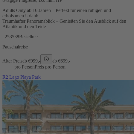
8-tägige Flugreise, DZ inkl. HP
Adults Only ab 16 Jahren – Perfekt für einen ruhigen und
erholsamen Urlaub
Traumhafter Panoramablick – Genießen Sie den Ausblick auf den
Atlantik und den Teide
253538
Bestellnr.:
Pauschalreise
Alter Preis
ab €
999,-
ab €
699,-
pro Person
Preis pro Person
R2 Lago Playa Park