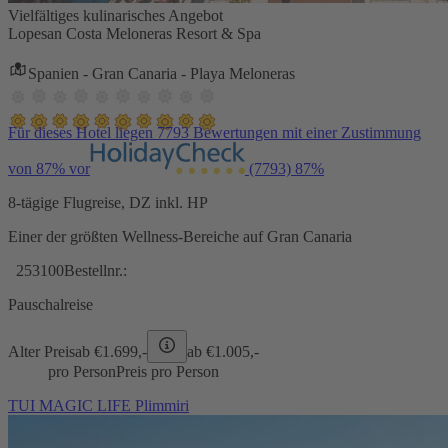
Vielfältiges kulinarisches Angebot
Lopesan Costa Meloneras Resort & Spa
Spanien - Gran Canaria - Playa Meloneras
Für dieses Hotel liegen 7793 Bewertungen mit einer Zustimmung
von 87% vor
(7793)
87%
8-tägige Flugreise, DZ inkl. HP
Einer der größten Wellness-Bereiche auf Gran Canaria
253100
Bestellnr.:
Pauschalreise
Alter Preis
ab €
1.699,-
ab €
1.005,-
pro Person
Preis pro Person
TUI MAGIC LIFE Plimmiri