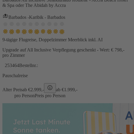
& Spa oder The Abidah by Accra
Barbados -Karibik - Barbados
9-tägige Flugreise, Doppelzimmer Meerblick inkl. AI
Upgrade auf All Inclusive Verpflegung geschenkt - Wert: € 798,-
pro Zimmer
253464
Bestellnr.:
Pauschalreise
Alter Preis
ab €
2.999,-
ab €
1.999,-
pro Person
Preis pro Person