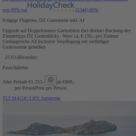
von 89% vor
(2346)
89%
8-tägige Flugreise, DZ Gartenseite inkl. AI
Upgrade auf Doppelzimmer Gartenblick (bei direkter Buchung des
Zimmertyps DZ Gartenblick) - Wert: ca. € 150,- pro Zimmer
Umfangreiche All Inclusive Verpflegung mit vielfältiger
Gastronomie genießen
253514
Bestellnr.:
Pauschalreise
Alter Preis
ab €
1.333,-
ab €
999,-
pro Person
Preis pro Person
TUI MAGIC LIFE Sarigerme