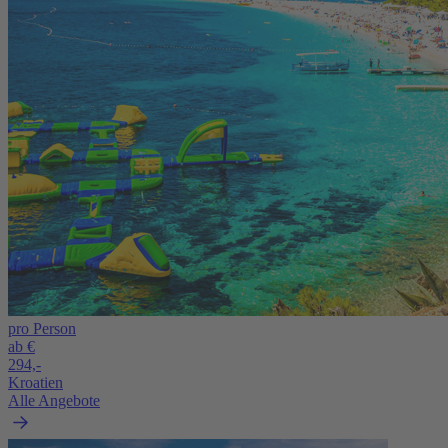
pro Person
ab €
294,-
Kroatien
Alle Angebote