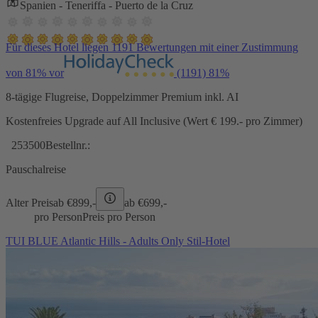
Spanien - Teneriffa - Puerto de la Cruz
Für dieses Hotel liegen 1191 Bewertungen mit einer Zustimmung
von 81% vor
(1191)
81%
8-tägige Flugreise, Doppelzimmer Premium inkl. AI
Kostenfreies Upgrade auf All Inclusive (Wert € 199.- pro Zimmer)
253500
Bestellnr.:
Pauschalreise
Alter Preis
ab €
899,-
ab €
699,-
pro Person
Preis pro Person
TUI BLUE Atlantic Hills - Adults Only Stil-Hotel