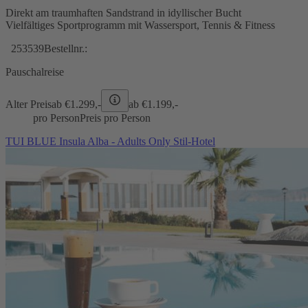
Direkt am traumhaften Sandstrand in idyllischer Bucht
Vielfältiges Sportprogramm mit Wassersport, Tennis & Fitness
253539
Bestellnr.:
Pauschalreise
Alter Preis
ab €
1.299,-
ab €
1.199,-
pro Person
Preis pro Person
TUI BLUE Insula Alba - Adults Only Stil-Hotel