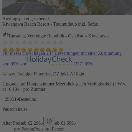
Ausflugspaket geschenkt
Kiwengwa Beach Resort - Traumurlaub inkl. Safari
Tansania, Vereinigte Republik - Ostküste - Kiwengwa
Für dieses Hotel liegen 237 Bewertungen mit einer Zustimmung
von 89% vor
(237)
89%
8- bzw. 9-tägige Flugreise, DZ inkl. AI light
Upgrade auf Doppelzimmer Meerblick (nach Verfügbarkeit) i.W.v.
ca. € 134,- pro Zimmer
253519
Bestellnr.:
Pauschalreise
Alter Preis
ab €
2.296,-
ab €
1.699,-
pro Person
Preis pro Person