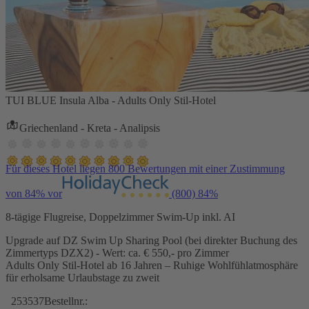
TUI BLUE Insula Alba - Adults Only Stil-Hotel
Griechenland - Kreta - Analipsis
Für dieses Hotel liegen 800 Bewertungen mit einer Zustimmung
von 84% vor
(800)
84%
8-tägige Flugreise, Doppelzimmer Swim-Up inkl. AI
Upgrade auf DZ Swim Up Sharing Pool (bei direkter Buchung des
Zimmertyps DZX2) - Wert: ca. € 550,- pro Zimmer
Adults Only Stil-Hotel ab 16 Jahren – Ruhige Wohlfühlatmosphäre
für erholsame Urlaubstage zu zweit
253537
Bestellnr.: