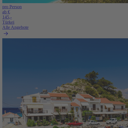
pro Person
ab €
145,-
Türkei
Alle Angebote