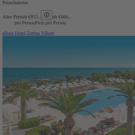
Pauschalreise
Alter Preis
ab €
833,-
ab €
666,-
pro Person
Preis pro Person
allsun Hotel Zorbas Village