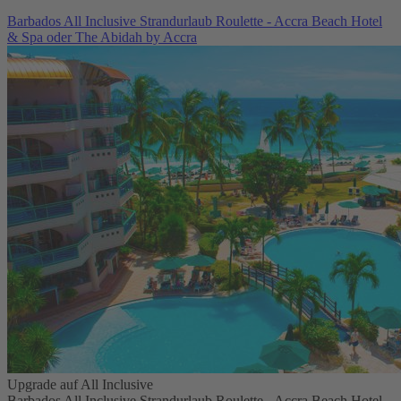
Barbados All Inclusive Strandurlaub Roulette - Accra Beach Hotel
& Spa oder The Abidah by Accra
Upgrade auf All Inclusive
Barbados All Inclusive Strandurlaub Roulette - Accra Beach Hotel