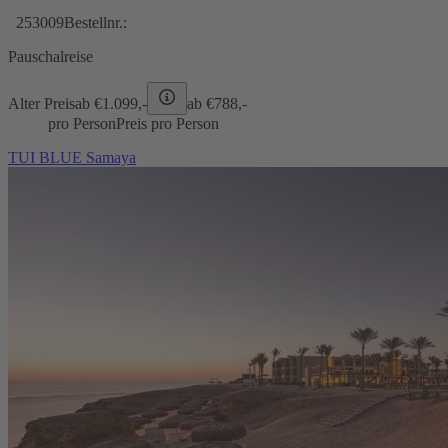
253009
Bestellnr.:
Pauschalreise
Alter Preis
ab €
1.099,-
ab €
788,-
pro Person
Preis pro Person
TUI BLUE Samaya