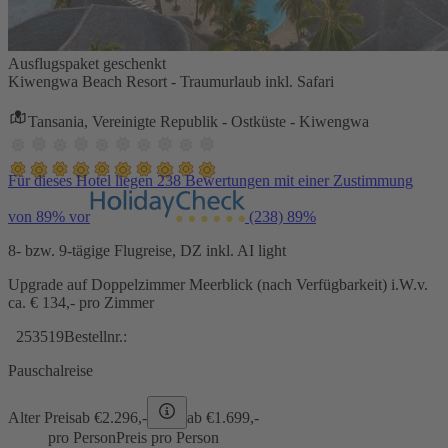
Ausflugspaket geschenkt
Kiwengwa Beach Resort - Traumurlaub inkl. Safari
Tansania, Vereinigte Republik - Ostküste - Kiwengwa
Für dieses Hotel liegen 238 Bewertungen mit einer Zustimmung
von 89% vor
(238)
89%
8- bzw. 9-tägige Flugreise, DZ inkl. AI light
Upgrade auf Doppelzimmer Meerblick (nach Verfügbarkeit) i.W.v.
ca. € 134,- pro Zimmer
253519
Bestellnr.:
Pauschalreise
Alter Preis
ab €
2.296,-
ab €
1.699,-
pro Person
Preis pro Person