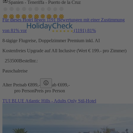
Spanien - Teneriffa - Puerto de la Cruz
Für dieses Hotel liegen 1191 Bewertungen mit einer Zustimmung
von 81% vor
(1191)
81%
8-tägige Flugreise, Doppelzimmer Premium inkl. AI
Kostenfreies Upgrade auf All Inclusive (Wert € 199.- pro Zimmer)
253500
Bestellnr.:
Pauschalreise
Alter Preis
ab €
899,-
ab €
699,-
pro Person
Preis pro Person
TUI BLUE Atlantic Hills - Adults Only Stil-Hotel