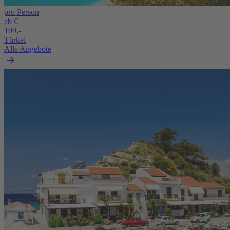
pro Person
ab €
109,-
Türkei
Alle Angebote