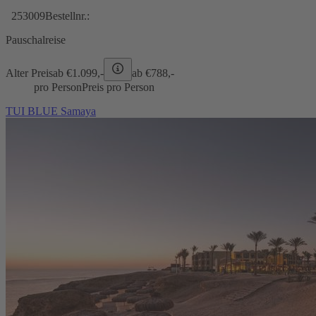
253009
Bestellnr.:
Pauschalreise
Alter Preis
ab €
1.099,-
ab €
788,-
pro Person
Preis pro Person
TUI BLUE Samaya