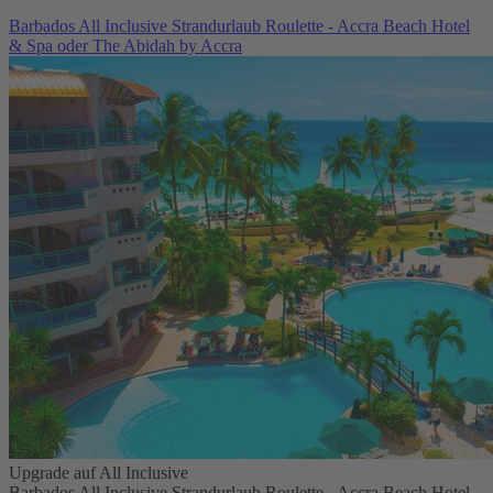
Barbados All Inclusive Strandurlaub Roulette - Accra Beach Hotel
& Spa oder The Abidah by Accra
Upgrade auf All Inclusive
Barbados All Inclusive Strandurlaub Roulette - Accra Beach Hotel