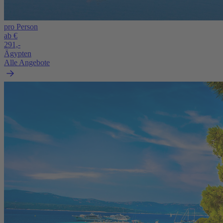
pro Person
ab €
291,-
Ägypten
Alle Angebote