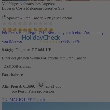
Vielfältiges kulinarisches Angebot
Lopesan Costa Meloneras Resort & Spa
Spanien - Gran Canaria - Playa Meloneras
Für dieses Hotel liegen 7816 Bewertungen mit einer Zustimmung
von 87% vor
(7816)
87%
8-tägige Flugreise, DZ inkl. HP
Einer der größten Wellness-Bereiche auf Gran Canaria
253100
Bestellnr.:
Pauschalreise
Alter Preis
ab €
1.699,-
ab €
1.005,-
pro Person
Preis pro Person
TUI MAGIC LIFE Plimmiri