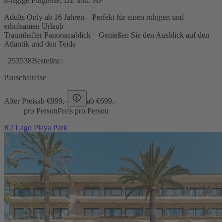
8-tägige Flugreise, DZ inkl. HP
Adults Only ab 16 Jahren – Perfekt für einen ruhigen und
erholsamen Urlaub
Traumhafter Panoramablick – Genießen Sie den Ausblick auf den
Atlantik und den Teide
253538
Bestellnr.:
Pauschalreise
Alter Preis
ab €
999,-
ab €
699,-
pro Person
Preis pro Person
R2 Lago Playa Park