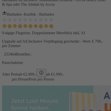
& Spa oder The Abidah by Accra
Barbados -Karibik - Barbados
9-tägige Flugreise, Doppelzimmer Meerblick inkl. AI
Upgrade auf All Inclusive Verpflegung geschenkt - Wert: € 798,-
pro Zimmer
253464
Bestellnr.:
Pauschalreise
Alter Preis
ab €
2.999,-
ab €
1.999,-
pro Person
Preis pro Person