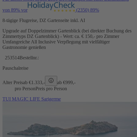
von 89% vor
(2350)
89%
8-tägige Flugreise, DZ Gartenseite inkl. AI
Upgrade auf Doppelzimmer Gartenblick (bei direkter Buchung des
Zimmertyps DZ Gartenblick) - Wert: ca. € 150,- pro Zimmer
Umfangreiche All Inclusive Verpflegung mit vielfältiger
Gastronomie genießen
253514
Bestellnr.:
Pauschalreise
Alter Preis
ab €
1.333,-
ab €
999,-
pro Person
Preis pro Person
TUI MAGIC LIFE Sarigerme