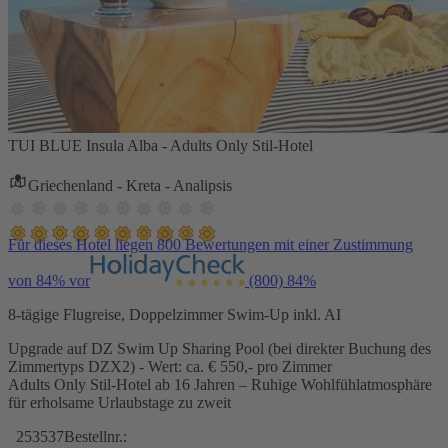
TUI BLUE Insula Alba - Adults Only Stil-Hotel
Griechenland - Kreta - Analipsis
Für dieses Hotel liegen 800 Bewertungen mit einer Zustimmung
von 84% vor
(800)
84%
8-tägige Flugreise, Doppelzimmer Swim-Up inkl. AI
Upgrade auf DZ Swim Up Sharing Pool (bei direkter Buchung des
Zimmertyps DZX2) - Wert: ca. € 550,- pro Zimmer
Adults Only Stil-Hotel ab 16 Jahren – Ruhige Wohlfühlatmosphäre
für erholsame Urlaubstage zu zweit
253537
Bestellnr.: