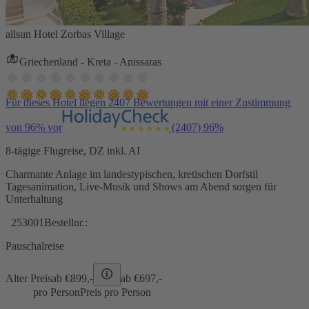
allsun Hotel Zorbas Village
Griechenland - Kreta - Anissaras
Für dieses Hotel liegen 2407 Bewertungen mit einer Zustimmung
von 96% vor
(2407)
96%
8-tägige Flugreise, DZ inkl. AI
Charmante Anlage im landestypischen, kretischen Dorfstil
Tagesanimation, Live-Musik und Shows am Abend sorgen für
Unterhaltung
253001
Bestellnr.:
Pauschalreise
Alter Preis
ab €
899,-
ab €
697,-
pro Person
Preis pro Person