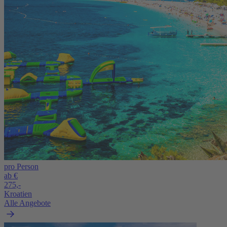
pro Person
ab €
275,-
Kroatien
Alle Angebote