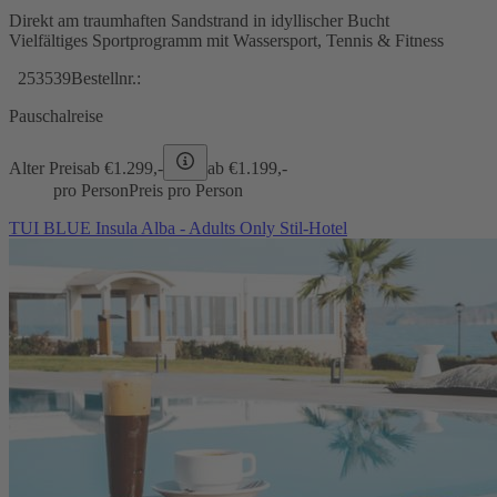
Direkt am traumhaften Sandstrand in idyllischer Bucht
Vielfältiges Sportprogramm mit Wassersport, Tennis & Fitness
253539
Bestellnr.:
Pauschalreise
Alter Preis
ab €
1.299,-
ab €
1.199,-
pro Person
Preis pro Person
TUI BLUE Insula Alba - Adults Only Stil-Hotel