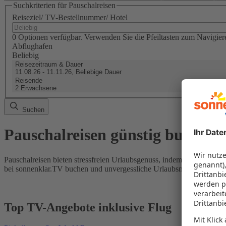
Suchkriterien für Pauschalreisen
Reiseziel/ TV-Bestellnummer/ Hotel
0 Optionen verfügbar. Verwenden Sie die Pfeiltasten zum Navigier
Abflughafen
Beliebig
Reisezeitraum & Dauer
11.08.26 - 11.11.26, Beliebige Dauer
Reisende
2 Erwachsene
Suchen
Pauschalreisen günstig buchen
Pauschalreisen bieten stressfreien Urlaubsgenuss, indem Flug und Hot
bei sonnenklar.TV buchen und unvergessliche Urlaubsmomente erleb
Top TV-Angebote inklusive Flug