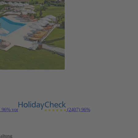
n 96% vor
(2407)
96%
altung