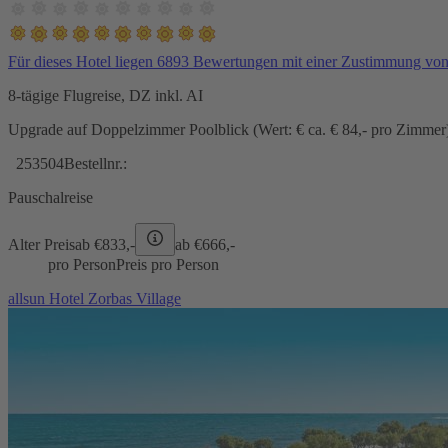
Für dieses Hotel liegen 6893 Bewertungen mit einer Zustimmung vo
8-tägige Flugreise, DZ inkl. AI
Upgrade auf Doppelzimmer Poolblick (Wert: € ca. € 84,- pro Zimmer) 
253504
Bestellnr.:
Pauschalreise
Alter Preis
ab €
833,-
ab €
666,-
pro Person
Preis pro Person
allsun Hotel Zorbas Village