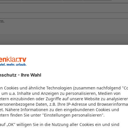
en.
el in einem Paket kombiniert werden – das spart Zeit und Geld. Nutzen 
en!