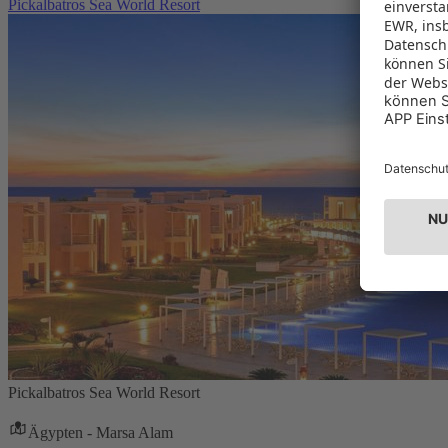
Pickalbatros Sea World Resort
Pickalbatros Sea World Resort
Ägypten - Marsa Alam