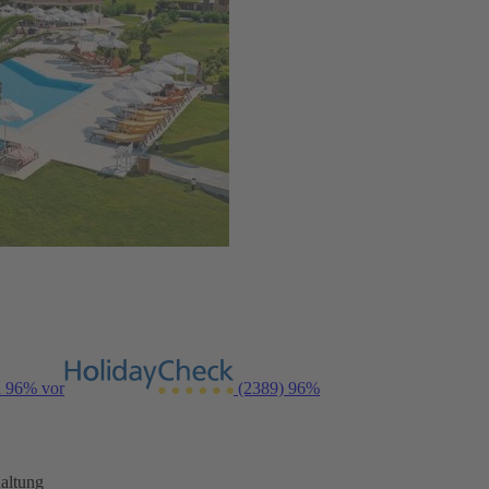
n 96% vor
(2389)
96%
altung