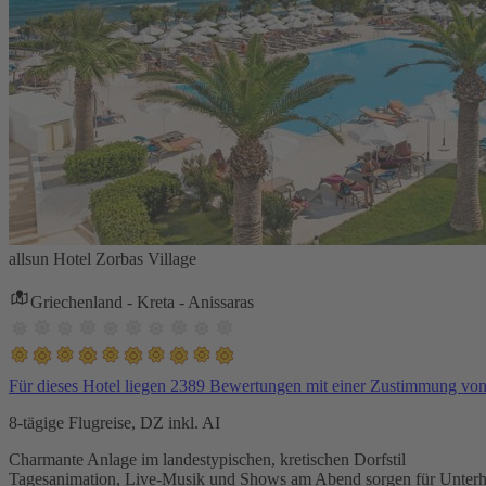
allsun Hotel Zorbas Village
Griechenland - Kreta - Anissaras
Für dieses Hotel liegen 2389 Bewertungen mit einer Zustimmung vo
8-tägige Flugreise, DZ inkl. AI
Charmante Anlage im landestypischen, kretischen Dorfstil
Tagesanimation, Live-Musik und Shows am Abend sorgen für Unterh