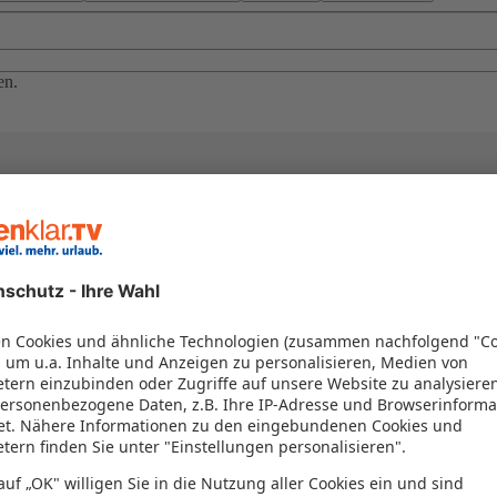
en.
el in einem Paket kombiniert werden – das spart Zeit und Geld. Nutzen 
en!