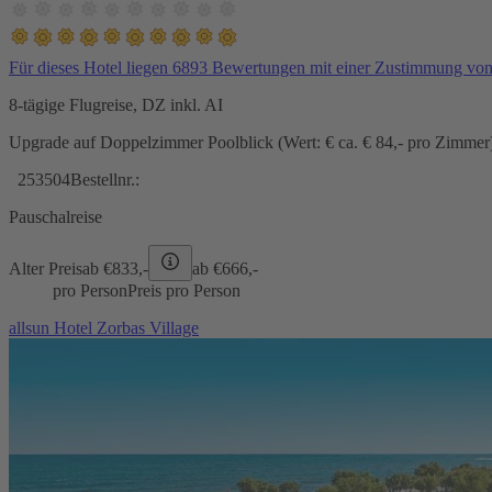
Für dieses Hotel liegen 6893 Bewertungen mit einer Zustimmung vo
8-tägige Flugreise, DZ inkl. AI
Upgrade auf Doppelzimmer Poolblick (Wert: € ca. € 84,- pro Zimmer) 
253504
Bestellnr.:
Pauschalreise
Alter Preis
ab €
833,-
ab €
666,-
pro Person
Preis pro Person
allsun Hotel Zorbas Village