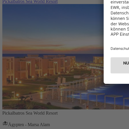
Pickalbatros Sea World Resort
Pickalbatros Sea World Resort
Ägypten - Marsa Alam