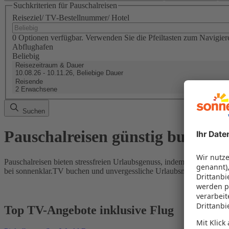
Suchkriterien für Pauschalreisen
Reiseziel/ TV-Bestellnummer/ Hotel
0 Optionen verfügbar. Verwenden Sie die Pfeiltasten zum Navigier
Abflughafen
Beliebig
Reisezeitraum & Dauer
10.08.26 - 10.11.26, Beliebige Dauer
Reisende
2 Erwachsene
Suchen
Pauschalreisen günstig buchen
Pauschalreisen bieten stressfreien Urlaubsgenuss, indem Flug und Hot
bei sonnenklar.TV buchen und unvergessliche Urlaubsmomente erleb
Top TV-Angebote inklusive Flug