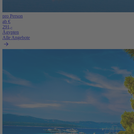
pro Person
ab €
291,-
Ägypten
Alle Angebote