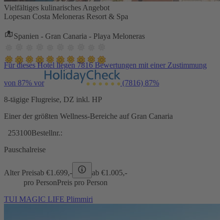
Vielfältiges kulinarisches Angebot
Lopesan Costa Meloneras Resort & Spa
Spanien - Gran Canaria - Playa Meloneras
Für dieses Hotel liegen 7816 Bewertungen mit einer Zustimmung
von 87% vor
(7816)
87%
8-tägige Flugreise, DZ inkl. HP
Einer der größten Wellness-Bereiche auf Gran Canaria
253100
Bestellnr.:
Pauschalreise
Alter Preis
ab €
1.699,-
ab €
1.005,-
pro Person
Preis pro Person
TUI MAGIC LIFE Plimmiri