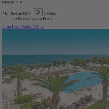
Pauschalreise
Alter Preis
ab €
833,-
ab €
666,-
pro Person
Preis pro Person
allsun Hotel Zorbas Village