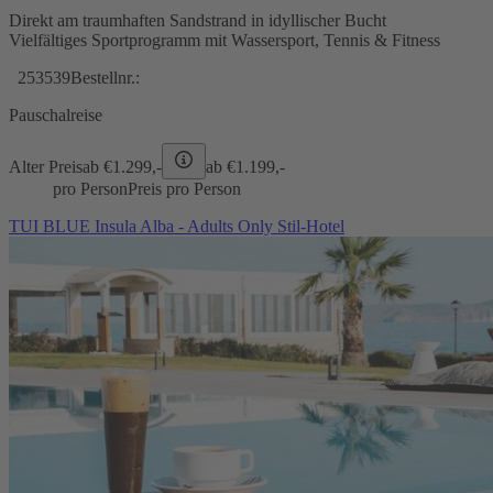
Direkt am traumhaften Sandstrand in idyllischer Bucht
Vielfältiges Sportprogramm mit Wassersport, Tennis & Fitness
253539
Bestellnr.:
Pauschalreise
Alter Preis
ab €
1.299,-
ab €
1.199,-
pro Person
Preis pro Person
TUI BLUE Insula Alba - Adults Only Stil-Hotel