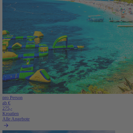
pro Person
ab €
275,-
Kroatien
Alle Angebote