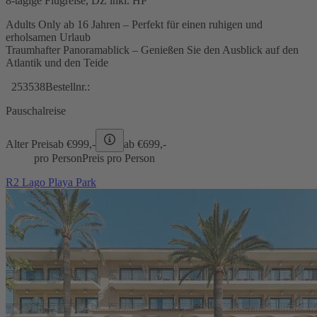
8-tägige Flugreise, DZ inkl. HP
Adults Only ab 16 Jahren – Perfekt für einen ruhigen und
erholsamen Urlaub
Traumhafter Panoramablick – Genießen Sie den Ausblick auf den
Atlantik und den Teide
253538
Bestellnr.:
Pauschalreise
Alter Preis
ab €
999,-
ab €
699,-
pro Person
Preis pro Person
R2 Lago Playa Park