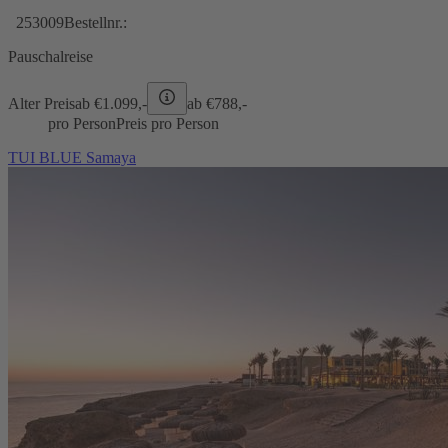
253009
Bestellnr.:
Pauschalreise
Alter Preis
ab €
1.099,-
ab €
788,-
pro Person
Preis pro Person
TUI BLUE Samaya