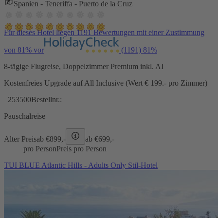
Spanien - Teneriffa - Puerto de la Cruz
Für dieses Hotel liegen 1191 Bewertungen mit einer Zustimmung
von 81% vor
(1191)
81%
8-tägige Flugreise, Doppelzimmer Premium inkl. AI
Kostenfreies Upgrade auf All Inclusive (Wert € 199.- pro Zimmer)
253500
Bestellnr.:
Pauschalreise
Alter Preis
ab €
899,-
ab €
699,-
pro Person
Preis pro Person
TUI BLUE Atlantic Hills - Adults Only Stil-Hotel