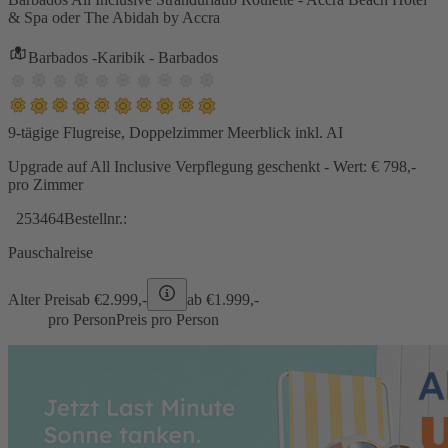
& Spa oder The Abidah by Accra
Barbados -Karibik - Barbados
9-tägige Flugreise, Doppelzimmer Meerblick inkl. AI
Upgrade auf All Inclusive Verpflegung geschenkt - Wert: € 798,-
pro Zimmer
253464
Bestellnr.:
Pauschalreise
Alter Preis
ab €
2.999,-
ab €
1.999,-
pro Person
Preis pro Person