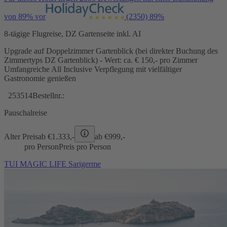
von 89% vor
(2350)
89%
8-tägige Flugreise, DZ Gartenseite inkl. AI
Upgrade auf Doppelzimmer Gartenblick (bei direkter Buchung des
Zimmertyps DZ Gartenblick) - Wert: ca. € 150,- pro Zimmer
Umfangreiche All Inclusive Verpflegung mit vielfältiger
Gastronomie genießen
253514
Bestellnr.:
Pauschalreise
Alter Preis
ab €
1.333,-
ab €
999,-
pro Person
Preis pro Person
TUI MAGIC LIFE Sarigerme