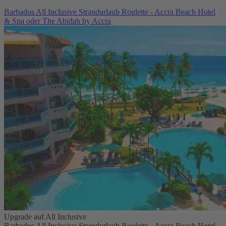
Barbados All Inclusive Strandurlaub Roulette - Accra Beach Hotel
& Spa oder The Abidah by Accra
Upgrade auf All Inclusive
Barbados All Inclusive Strandurlaub Roulette - Accra Beach Hotel