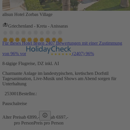
allsun Hotel Zorbas Village
Griechenland - Kreta - Anissaras
Für dieses Hotel liegen 2407 Bewertungen mit einer Zustimmung
von 96% vor
(2407)
96%
8-tägige Flugreise, DZ inkl. AI
Charmante Anlage im landestypischen, kretischen Dorfstil
Tagesanimation, Live-Musik und Shows am Abend sorgen für
Unterhaltung
253001
Bestellnr.:
Pauschalreise
Alter Preis
ab €
899,-
ab €
697,-
pro Person
Preis pro Person