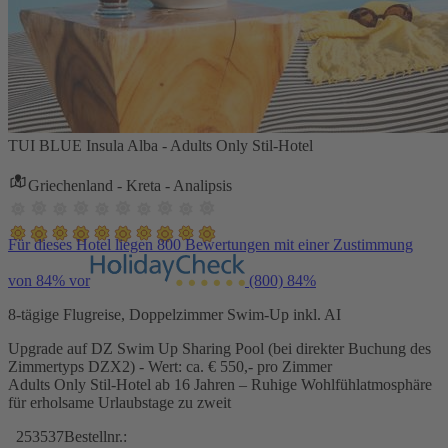
TUI BLUE Insula Alba - Adults Only Stil-Hotel
Griechenland - Kreta - Analipsis
Für dieses Hotel liegen 800 Bewertungen mit einer Zustimmung
von 84% vor
(800)
84%
8-tägige Flugreise, Doppelzimmer Swim-Up inkl. AI
Upgrade auf DZ Swim Up Sharing Pool (bei direkter Buchung des
Zimmertyps DZX2) - Wert: ca. € 550,- pro Zimmer
Adults Only Stil-Hotel ab 16 Jahren – Ruhige Wohlfühlatmosphäre
für erholsame Urlaubstage zu zweit
253537
Bestellnr.: