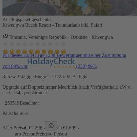
Ausflugspaket geschenkt
Kiwengwa Beach Resort - Traumurlaub inkl. Safari
Tansania, Vereinigte Republik - Ostküste - Kiwengwa
Für dieses Hotel liegen 238 Bewertungen mit einer Zustimmung
von 89% vor
(238)
89%
8- bzw. 9-tägige Flugreise, DZ inkl. AI light
Upgrade auf Doppelzimmer Meerblick (nach Verfügbarkeit) i.W.v.
ca. € 134,- pro Zimmer
253519
Bestellnr.:
Pauschalreise
Alter Preis
ab €
2.296,-
ab €
1.699,-
pro Person
Preis pro Person