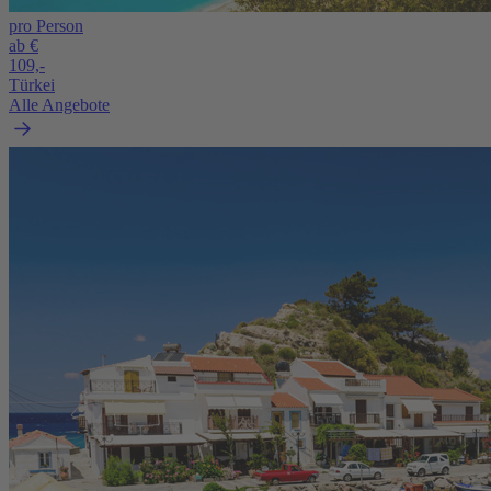
pro Person
ab €
109,-
Türkei
Alle Angebote