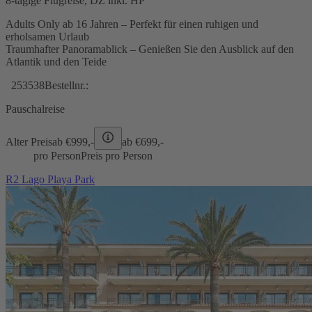
8-tägige Flugreise, DZ inkl. HP
Adults Only ab 16 Jahren – Perfekt für einen ruhigen und
erholsamen Urlaub
Traumhafter Panoramablick – Genießen Sie den Ausblick auf den
Atlantik und den Teide
253538
Bestellnr.:
Pauschalreise
Alter Preis
ab €
999,-
ab €
699,-
pro Person
Preis pro Person
R2 Lago Playa Park