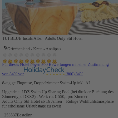
TUI BLUE Insula Alba - Adults Only Stil-Hotel
Griechenland - Kreta - Analipsis
Für dieses Hotel liegen 800 Bewertungen mit einer Zustimmung
von 84% vor
(800)
84%
8-tägige Flugreise, Doppelzimmer Swim-Up inkl. AI
Upgrade auf DZ Swim Up Sharing Pool (bei direkter Buchung des
Zimmertyps DZX2) - Wert: ca. € 550,- pro Zimmer
Adults Only Stil-Hotel ab 16 Jahren – Ruhige Wohlfühlatmosphäre
für erholsame Urlaubstage zu zweit
253537
Bestellnr.: