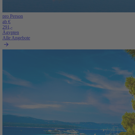
pro Person
ab €
291,-
Ägypten
Alle Angebote