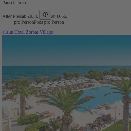
Pauschalreise
Alter Preis
ab €
833,-
ab €
666,-
pro Person
Preis pro Person
allsun Hotel Zorbas Village