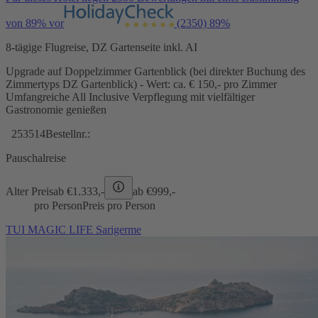
von 89% vor
(2350)
89%
8-tägige Flugreise, DZ Gartenseite inkl. AI
Upgrade auf Doppelzimmer Gartenblick (bei direkter Buchung des
Zimmertyps DZ Gartenblick) - Wert: ca. € 150,- pro Zimmer
Umfangreiche All Inclusive Verpflegung mit vielfältiger
Gastronomie genießen
253514
Bestellnr.:
Pauschalreise
Alter Preis
ab €
1.333,-
ab €
999,-
pro Person
Preis pro Person
TUI MAGIC LIFE Sarigerme