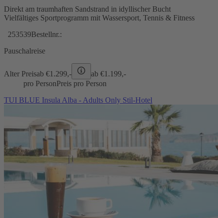
Direkt am traumhaften Sandstrand in idyllischer Bucht
Vielfältiges Sportprogramm mit Wassersport, Tennis & Fitness
253539
Bestellnr.:
Pauschalreise
Alter Preis
ab €
1.299,-
ab €
1.199,-
pro Person
Preis pro Person
TUI BLUE Insula Alba - Adults Only Stil-Hotel