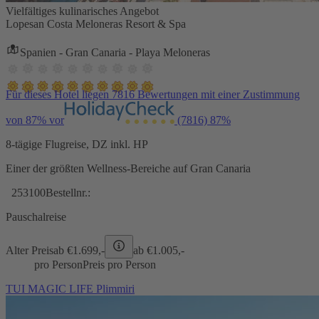
Vielfältiges kulinarisches Angebot
Lopesan Costa Meloneras Resort & Spa
Spanien - Gran Canaria - Playa Meloneras
Für dieses Hotel liegen 7816 Bewertungen mit einer Zustimmung
von 87% vor
(7816)
87%
8-tägige Flugreise, DZ inkl. HP
Einer der größten Wellness-Bereiche auf Gran Canaria
253100
Bestellnr.:
Pauschalreise
Alter Preis
ab €
1.699,-
ab €
1.005,-
pro Person
Preis pro Person
TUI MAGIC LIFE Plimmiri