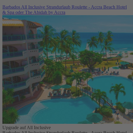
Barbados All Inclusive Strandurlaub Roulette - Accra Beach Hotel
& Spa oder The Abidah by Accra
Upgrade auf All Inclusive
Barbados All Inclusive Strandurlaub Roulette - Accra Beach Hotel