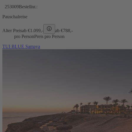
253009
Bestellnr.:
Pauschalreise
Alter Preis
ab €
1.099,-
ab €
788,-
pro Person
Preis pro Person
TUI BLUE Samaya