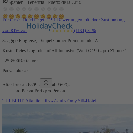
Spanien - Teneriffa - Puerto de la Cruz
Für dieses Hotel liegen 1191 Bewertungen mit einer Zustimmung
von 81% vor
(1191)
81%
8-tägige Flugreise, Doppelzimmer Premium inkl. AI
Kostenfreies Upgrade auf All Inclusive (Wert € 199.- pro Zimmer)
253500
Bestellnr.:
Pauschalreise
Alter Preis
ab €
899,-
ab €
699,-
pro Person
Preis pro Person
TUI BLUE Atlantic Hills - Adults Only Stil-Hotel