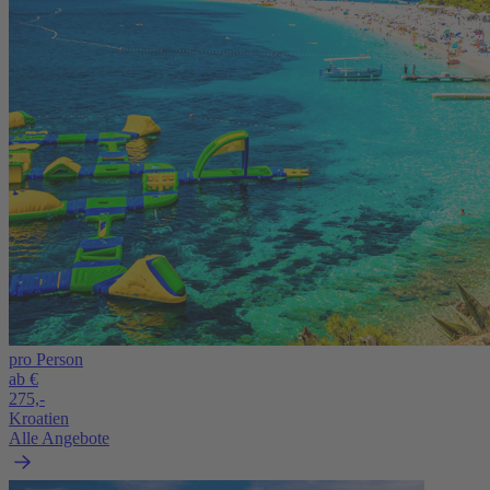
pro Person
ab €
275,-
Kroatien
Alle Angebote