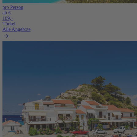
pro Person
ab €
109,-
Türkei
Alle Angebote