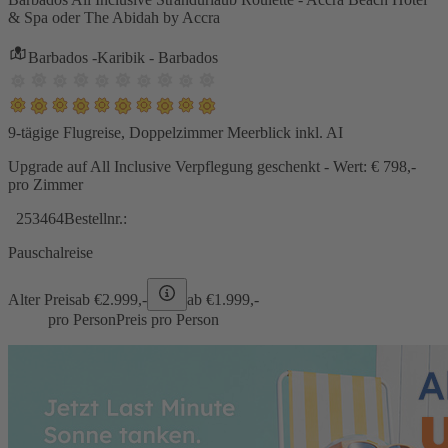
& Spa oder The Abidah by Accra
Barbados -Karibik - Barbados
9-tägige Flugreise, Doppelzimmer Meerblick inkl. AI
Upgrade auf All Inclusive Verpflegung geschenkt - Wert: € 798,-
pro Zimmer
253464
Bestellnr.:
Pauschalreise
Alter Preis
ab €
2.999,-
ab €
1.999,-
pro Person
Preis pro Person