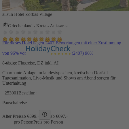
allsun Hotel Zorbas Village
Griechenland - Kreta - Anissaras
Für dieses Hotel liegen 2407 Bewertungen mit einer Zustimmung
von 96% vor
(2407)
96%
8-tägige Flugreise, DZ inkl. AI
Charmante Anlage im landestypischen, kretischen Dorfstil
Tagesanimation, Live-Musik und Shows am Abend sorgen für
Unterhaltung
253001
Bestellnr.:
Pauschalreise
Alter Preis
ab €
899,-
ab €
697,-
pro Person
Preis pro Person