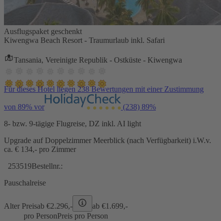
Ausflugspaket geschenkt
Kiwengwa Beach Resort - Traumurlaub inkl. Safari
Tansania, Vereinigte Republik - Ostküste - Kiwengwa
Für dieses Hotel liegen 238 Bewertungen mit einer Zustimmung
von 89% vor
(238)
89%
8- bzw. 9-tägige Flugreise, DZ inkl. AI light
Upgrade auf Doppelzimmer Meerblick (nach Verfügbarkeit) i.W.v.
ca. € 134,- pro Zimmer
253519
Bestellnr.:
Pauschalreise
Alter Preis
ab €
2.296,-
ab €
1.699,-
pro Person
Preis pro Person