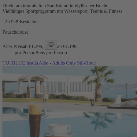
Direkt am traumhaften Sandstrand in idyllischer Bucht
Vielfältiges Sportprogramm mit Wassersport, Tennis & Fitness
253539
Bestellnr.:
Pauschalreise
Alter Preis
ab €
1.299,-
ab €
1.199,-
pro Person
Preis pro Person
TUI BLUE Insula Alba - Adults Only Stil-Hotel