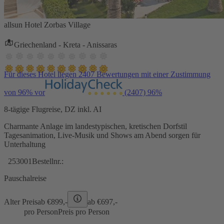
allsun Hotel Zorbas Village
Griechenland - Kreta - Anissaras
Für dieses Hotel liegen 2407 Bewertungen mit einer Zustimmung
von 96% vor
(2407)
96%
8-tägige Flugreise, DZ inkl. AI
Charmante Anlage im landestypischen, kretischen Dorfstil
Tagesanimation, Live-Musik und Shows am Abend sorgen für
Unterhaltung
253001
Bestellnr.:
Pauschalreise
Alter Preis
ab €
899,-
ab €
697,-
pro Person
Preis pro Person