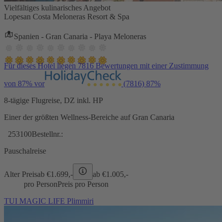
Vielfältiges kulinarisches Angebot
Lopesan Costa Meloneras Resort & Spa
Spanien - Gran Canaria - Playa Meloneras
Für dieses Hotel liegen 7816 Bewertungen mit einer Zustimmung
von 87% vor
(7816)
87%
8-tägige Flugreise, DZ inkl. HP
Einer der größten Wellness-Bereiche auf Gran Canaria
253100
Bestellnr.:
Pauschalreise
Alter Preis
ab €
1.699,-
ab €
1.005,-
pro Person
Preis pro Person
TUI MAGIC LIFE Plimmiri