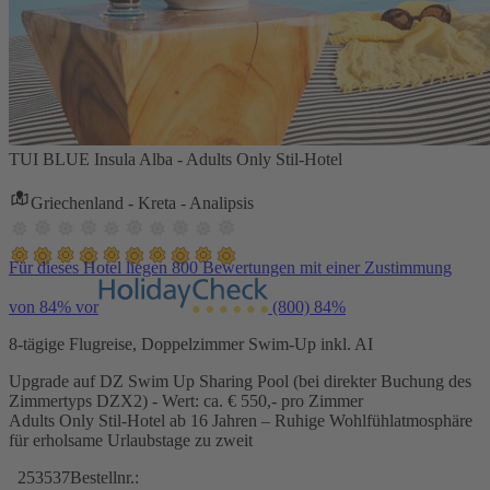
TUI BLUE Insula Alba - Adults Only Stil-Hotel
Griechenland - Kreta - Analipsis
Für dieses Hotel liegen 800 Bewertungen mit einer Zustimmung
von 84% vor
(800)
84%
8-tägige Flugreise, Doppelzimmer Swim-Up inkl. AI
Upgrade auf DZ Swim Up Sharing Pool (bei direkter Buchung des
Zimmertyps DZX2) - Wert: ca. € 550,- pro Zimmer
Adults Only Stil-Hotel ab 16 Jahren – Ruhige Wohlfühlatmosphäre
für erholsame Urlaubstage zu zweit
253537
Bestellnr.: