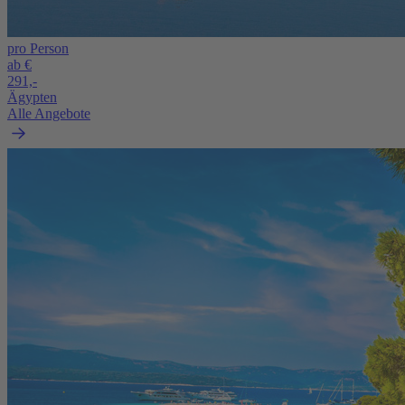
pro Person
ab €
291,-
Ägypten
Alle Angebote