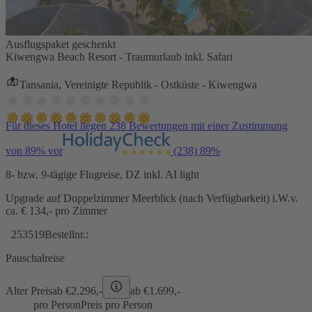
Ausflugspaket geschenkt
Kiwengwa Beach Resort - Traumurlaub inkl. Safari
Tansania, Vereinigte Republik - Ostküste - Kiwengwa
Für dieses Hotel liegen 238 Bewertungen mit einer Zustimmung
von 89% vor
(238)
89%
8- bzw. 9-tägige Flugreise, DZ inkl. AI light
Upgrade auf Doppelzimmer Meerblick (nach Verfügbarkeit) i.W.v.
ca. € 134,- pro Zimmer
253519
Bestellnr.:
Pauschalreise
Alter Preis
ab €
2.296,-
ab €
1.699,-
pro Person
Preis pro Person