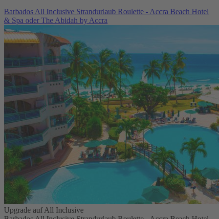
Barbados All Inclusive Strandurlaub Roulette - Accra Beach Hotel
& Spa oder The Abidah by Accra
Upgrade auf All Inclusive
Barbados All Inclusive Strandurlaub Roulette - Accra Beach Hotel