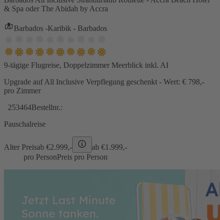
& Spa oder The Abidah by Accra
Barbados -Karibik - Barbados
9-tägige Flugreise, Doppelzimmer Meerblick inkl. AI
Upgrade auf All Inclusive Verpflegung geschenkt - Wert: € 798,-
pro Zimmer
253464
Bestellnr.:
Pauschalreise
Alter Preis
ab €
2.999,-
ab €
1.999,-
pro Person
Preis pro Person