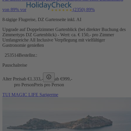
von 89% vor
(2350)
89%
8-tägige Flugreise, DZ Gartenseite inkl. AI
Upgrade auf Doppelzimmer Gartenblick (bei direkter Buchung des
Zimmertyps DZ Gartenblick) - Wert: ca. € 150,- pro Zimmer
Umfangreiche All Inclusive Verpflegung mit vielfältiger
Gastronomie genießen
253514
Bestellnr.:
Pauschalreise
Alter Preis
ab €
1.333,-
ab €
999,-
pro Person
Preis pro Person
TUI MAGIC LIFE Sarigerme