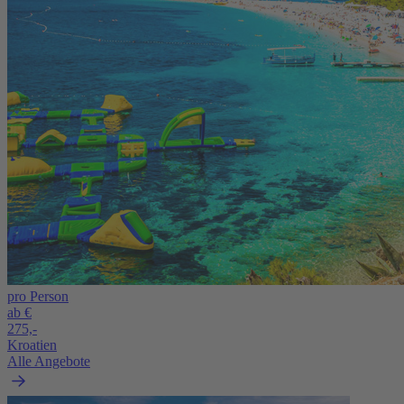
pro Person
ab €
275,-
Kroatien
Alle Angebote