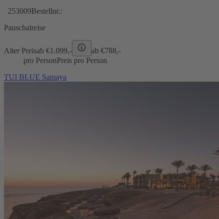
253009
Bestellnr.:
Pauschalreise
Alter Preis
ab €
1.099,-
ab €
788,-
pro Person
Preis pro Person
TUI BLUE Samaya