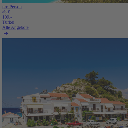
pro Person
ab €
109,-
Türkei
Alle Angebote