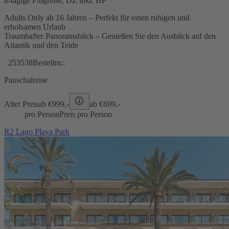
8-tägige Flugreise, DZ inkl. HP
Adults Only ab 16 Jahren – Perfekt für einen ruhigen und
erholsamen Urlaub
Traumhafter Panoramablick – Genießen Sie den Ausblick auf den
Atlantik und den Teide
253538
Bestellnr.:
Pauschalreise
Alter Preis
ab €
999,-
ab €
699,-
pro Person
Preis pro Person
R2 Lago Playa Park