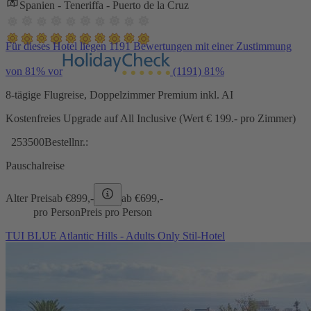
Spanien - Teneriffa - Puerto de la Cruz
Für dieses Hotel liegen 1191 Bewertungen mit einer Zustimmung
von 81% vor
(1191)
81%
8-tägige Flugreise, Doppelzimmer Premium inkl. AI
Kostenfreies Upgrade auf All Inclusive (Wert € 199.- pro Zimmer)
253500
Bestellnr.:
Pauschalreise
Alter Preis
ab €
899,-
ab €
699,-
pro Person
Preis pro Person
TUI BLUE Atlantic Hills - Adults Only Stil-Hotel