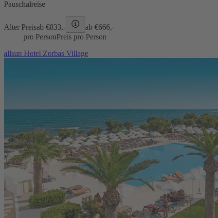
Pauschalreise
Alter Preis
ab €
833,-
ab €
666,-
pro Person
Preis pro Person
allsun Hotel Zorbas Village