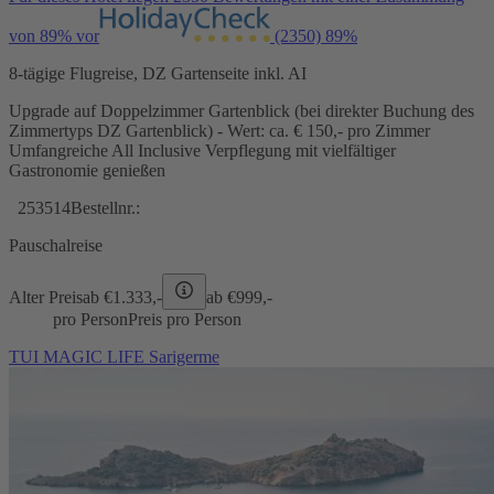
von 89% vor
(2350)
89%
8-tägige Flugreise, DZ Gartenseite inkl. AI
Upgrade auf Doppelzimmer Gartenblick (bei direkter Buchung des
Zimmertyps DZ Gartenblick) - Wert: ca. € 150,- pro Zimmer
Umfangreiche All Inclusive Verpflegung mit vielfältiger
Gastronomie genießen
253514
Bestellnr.:
Pauschalreise
Alter Preis
ab €
1.333,-
ab €
999,-
pro Person
Preis pro Person
TUI MAGIC LIFE Sarigerme