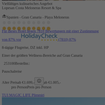
Vielfältiges kulinarisches Angebot
Lopesan Costa Meloneras Resort & Spa
Spanien - Gran Canaria - Playa Meloneras
Für dieses Hotel liegen 7810 Bewertungen mit einer Zustimmung
von 87% vor
(7810)
87%
8-tägige Flugreise, DZ inkl. HP
Einer der größten Wellness-Bereiche auf Gran Canaria
253100
Bestellnr.:
Pauschalreise
Alter Preis
ab €
1.699,-
ab €
1.005,-
pro Person
Preis pro Person
TUI MAGIC LIFE Plimmiri