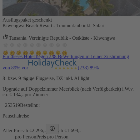
Ausflugspaket geschenkt
Kiwengwa Beach Resort - Traumurlaub inkl. Safari
Tansania, Vereinigte Republik - Ostküste - Kiwengwa
Für dieses Hotel liegen 238 Bewertungen mit einer Zustimmung
von 89% vor
(238)
89%
8- bzw. 9-tägige Flugreise, DZ inkl. AI light
Upgrade auf Doppelzimmer Meerblick (nach Verfügbarkeit) i.W.v.
ca. € 134,- pro Zimmer
253519
Bestellnr.:
Pauschalreise
Alter Preis
ab €
2.296,-
ab €
1.699,-
pro Person
Preis pro Person