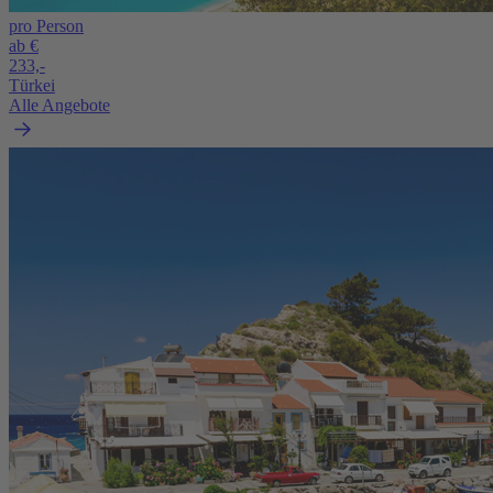
pro Person
ab €
233,-
Türkei
Alle Angebote