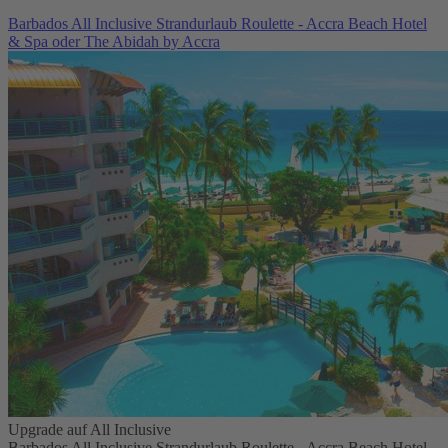
Barbados All Inclusive Strandurlaub Roulette - Accra Beach Hotel
& Spa oder The Abidah by Accra
Upgrade auf All Inclusive
Barbados All Inclusive Strandurlaub Roulette - Accra Beach Hotel