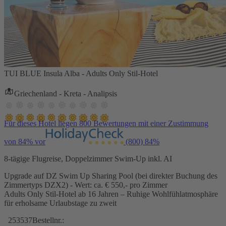
TUI BLUE Insula Alba - Adults Only Stil-Hotel
Griechenland - Kreta - Analipsis
Für dieses Hotel liegen 800 Bewertungen mit einer Zustimmung
von 84% vor
(800)
84%
8-tägige Flugreise, Doppelzimmer Swim-Up inkl. AI
Upgrade auf DZ Swim Up Sharing Pool (bei direkter Buchung des
Zimmertyps DZX2) - Wert: ca. € 550,- pro Zimmer
Adults Only Stil-Hotel ab 16 Jahren – Ruhige Wohlfühlatmosphäre
für erholsame Urlaubstage zu zweit
253537
Bestellnr.: