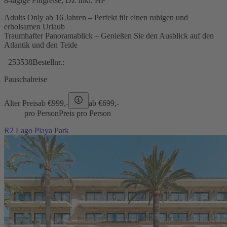
8-tägige Flugreise, DZ inkl. HP
Adults Only ab 16 Jahren – Perfekt für einen ruhigen und
erholsamen Urlaub
Traumhafter Panoramablick – Genießen Sie den Ausblick auf den
Atlantik und den Teide
253538
Bestellnr.:
Pauschalreise
Alter Preis
ab €
999,-
ab €
699,-
pro Person
Preis pro Person
R2 Lago Playa Park