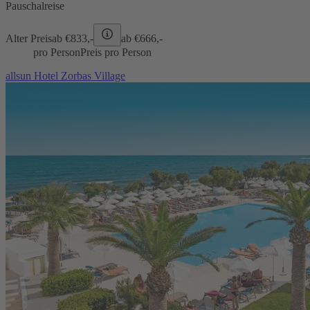
Pauschalreise
Alter Preis
ab €
833,-
ab €
666,-
pro Person
Preis pro Person
allsun Hotel Zorbas Village