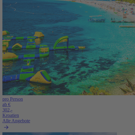
pro Person
ab €
302,-
Kroatien
Alle Angebote