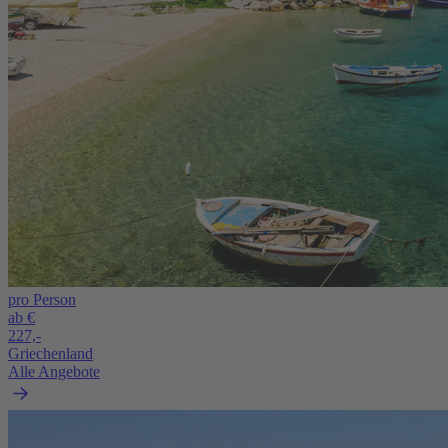
pro Person
ab €
227,-
Griechenland
Alle Angebote