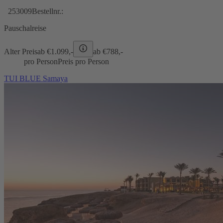
253009
Bestellnr.:
Pauschalreise
Alter Preis
ab €
1.099,-
ab €
788,-
pro Person
Preis pro Person
TUI BLUE Samaya