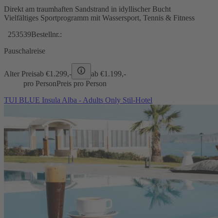
Direkt am traumhaften Sandstrand in idyllischer Bucht
Vielfältiges Sportprogramm mit Wassersport, Tennis & Fitness
253539
Bestellnr.:
Pauschalreise
Alter Preis
ab €
1.299,-
ab €
1.199,-
pro Person
Preis pro Person
TUI BLUE Insula Alba - Adults Only Stil-Hotel