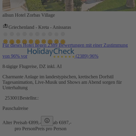
allsun Hotel Zorbas Village
Griechenland - Kreta - Anissaras
Für dieses Hotel liegen 2389 Bewertungen mit einer Zustimmung
von 96% vor
(2389)
96%
8-tägige Flugreise, DZ inkl. AI
Charmante Anlage im landestypischen, kretischen Dorfstil
Tagesanimation, Live-Musik und Shows am Abend sorgen für
Unterhaltung
253001
Bestellnr.:
Pauschalreise
Alter Preis
ab €
899,-
ab €
697,-
pro Person
Preis pro Person