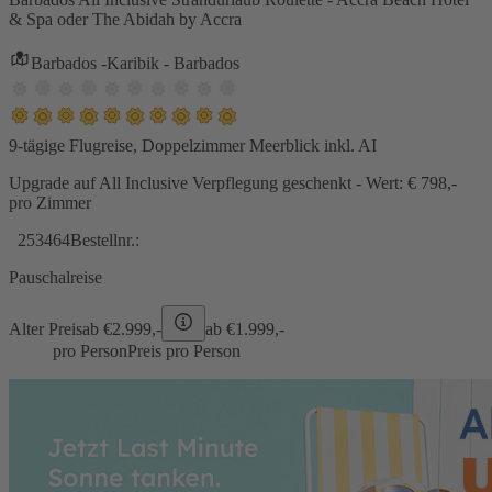
& Spa oder The Abidah by Accra
Barbados -Karibik - Barbados
9-tägige Flugreise, Doppelzimmer Meerblick inkl. AI
Upgrade auf All Inclusive Verpflegung geschenkt - Wert: € 798,-
pro Zimmer
253464
Bestellnr.:
Pauschalreise
Alter Preis
ab €
2.999,-
ab €
1.999,-
pro Person
Preis pro Person