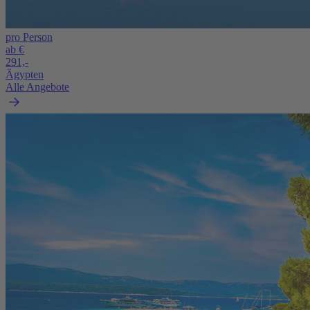
pro Person
ab €
291,-
Ägypten
Alle Angebote