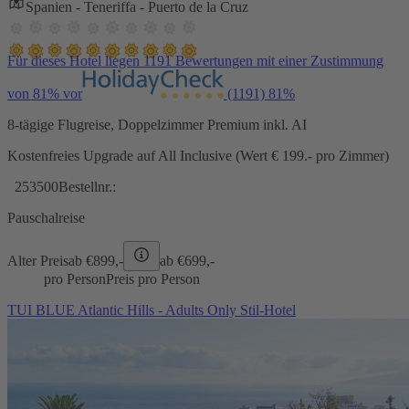
Spanien - Teneriffa - Puerto de la Cruz
Für dieses Hotel liegen 1191 Bewertungen mit einer Zustimmung
von 81% vor
(1191)
81%
8-tägige Flugreise, Doppelzimmer Premium inkl. AI
Kostenfreies Upgrade auf All Inclusive (Wert € 199.- pro Zimmer)
253500
Bestellnr.:
Pauschalreise
Alter Preis
ab €
899,-
ab €
699,-
pro Person
Preis pro Person
TUI BLUE Atlantic Hills - Adults Only Stil-Hotel