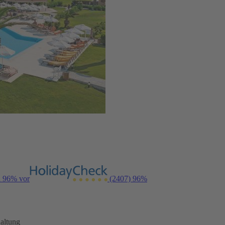
n 96% vor
(2407)
96%
altung