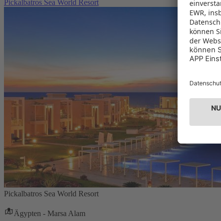
Pickalbatros Sea World Resort
Pickalbatros Sea World Resort
Ägypten - Marsa Alam