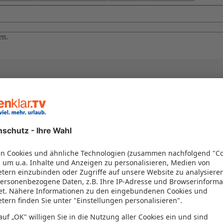
en.
el in einem Paket kombiniert werden – das spart Zeit und Geld. Nutzen 
en!