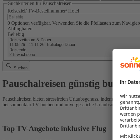
Suchkriterien für Pauschalreisen
Reiseziel/ TV-Bestellnummer/ Hotel
0 Optionen verfügbar. Verwenden Sie die Pfeiltasten zum Navigier
Abflughafen
Beliebig
Reisezeitraum & Dauer
11.08.26 - 11.11.26, Beliebige Dauer
Reisende
2 Erwachsene
Suchen
Pauschalreisen günstig buchen
Pauschalreisen bieten stressfreien Urlaubsgenuss, indem Flug und Hot
bei sonnenklar.TV buchen und unvergessliche Urlaubsmomente erleb
Top TV-Angebote inklusive Flug