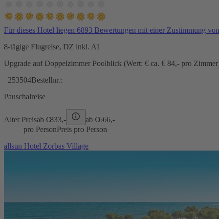
Für dieses Hotel liegen 6893 Bewertungen mit einer Zustimmung vo
8-tägige Flugreise, DZ inkl. AI
Upgrade auf Doppelzimmer Poolblick (Wert: € ca. € 84,- pro Zimmer) 
253504
Bestellnr.:
Pauschalreise
Alter Preis
ab €
833,-
ab €
666,-
pro Person
Preis pro Person
allsun Hotel Zorbas Village