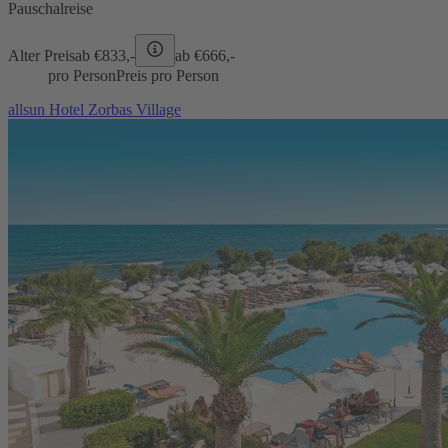
Pauschalreise
Alter Preis
ab €
833,-
ab €
666,-
pro Person
Preis pro Person
allsun Hotel Zorbas Village