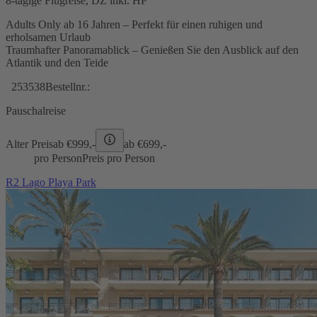
8-tägige Flugreise, DZ inkl. HP
Adults Only ab 16 Jahren – Perfekt für einen ruhigen und
erholsamen Urlaub
Traumhafter Panoramablick – Genießen Sie den Ausblick auf den
Atlantik und den Teide
253538
Bestellnr.:
Pauschalreise
Alter Preis
ab €
999,-
ab €
699,-
pro Person
Preis pro Person
R2 Lago Playa Park