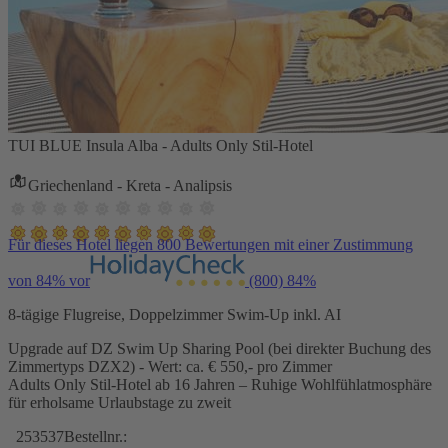
TUI BLUE Insula Alba - Adults Only Stil-Hotel
Griechenland - Kreta - Analipsis
Für dieses Hotel liegen 800 Bewertungen mit einer Zustimmung
von 84% vor
(800)
84%
8-tägige Flugreise, Doppelzimmer Swim-Up inkl. AI
Upgrade auf DZ Swim Up Sharing Pool (bei direkter Buchung des
Zimmertyps DZX2) - Wert: ca. € 550,- pro Zimmer
Adults Only Stil-Hotel ab 16 Jahren – Ruhige Wohlfühlatmosphäre
für erholsame Urlaubstage zu zweit
253537
Bestellnr.: