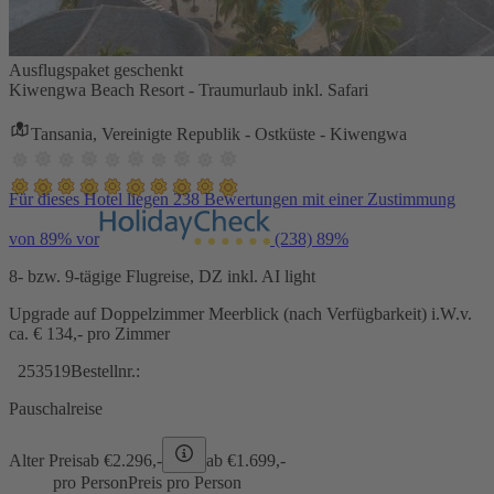
Ausflugspaket geschenkt
Kiwengwa Beach Resort - Traumurlaub inkl. Safari
Tansania, Vereinigte Republik - Ostküste - Kiwengwa
Für dieses Hotel liegen 238 Bewertungen mit einer Zustimmung
von 89% vor
(238)
89%
8- bzw. 9-tägige Flugreise, DZ inkl. AI light
Upgrade auf Doppelzimmer Meerblick (nach Verfügbarkeit) i.W.v.
ca. € 134,- pro Zimmer
253519
Bestellnr.:
Pauschalreise
Alter Preis
ab €
2.296,-
ab €
1.699,-
pro Person
Preis pro Person