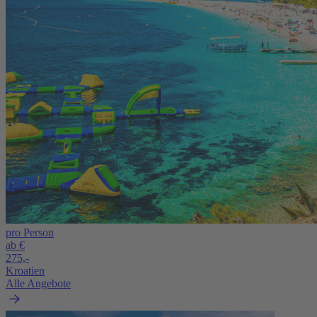
pro Person
ab €
275,-
Kroatien
Alle Angebote