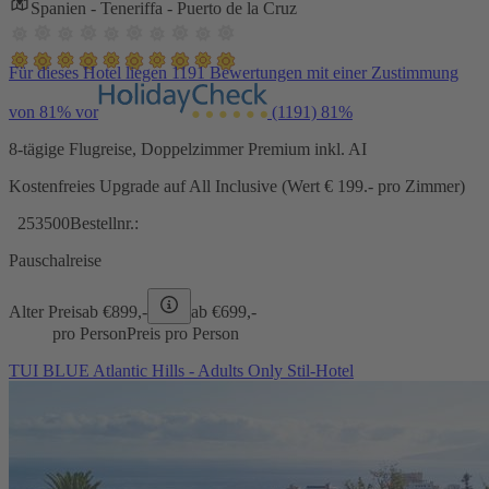
Spanien - Teneriffa - Puerto de la Cruz
Für dieses Hotel liegen 1191 Bewertungen mit einer Zustimmung
von 81% vor
(1191)
81%
8-tägige Flugreise, Doppelzimmer Premium inkl. AI
Kostenfreies Upgrade auf All Inclusive (Wert € 199.- pro Zimmer)
253500
Bestellnr.:
Pauschalreise
Alter Preis
ab €
899,-
ab €
699,-
pro Person
Preis pro Person
TUI BLUE Atlantic Hills - Adults Only Stil-Hotel