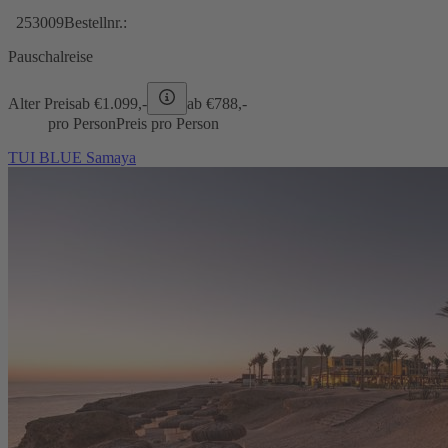
253009
Bestellnr.:
Pauschalreise
Alter Preis
ab €
1.099,-
ab €
788,-
pro Person
Preis pro Person
TUI BLUE Samaya