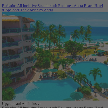
Barbados All Inclusive Strandurlaub Roulette - Accra Beach Hotel
& Spa oder The Abidah by Accra
Upgrade auf All Inclusive
Barbados All Inclusive Strandurlaub Roulette - Accra Beach Hotel