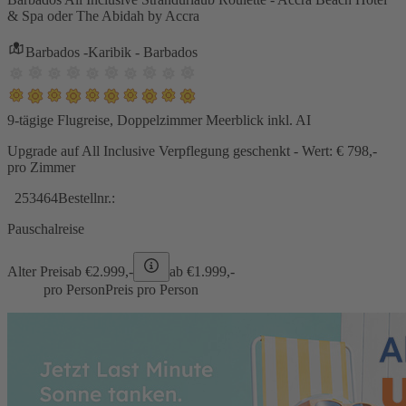
& Spa oder The Abidah by Accra
Barbados -Karibik - Barbados
9-tägige Flugreise, Doppelzimmer Meerblick inkl. AI
Upgrade auf All Inclusive Verpflegung geschenkt - Wert: € 798,-
pro Zimmer
253464
Bestellnr.:
Pauschalreise
Alter Preis
ab €
2.999,-
ab €
1.999,-
pro Person
Preis pro Person