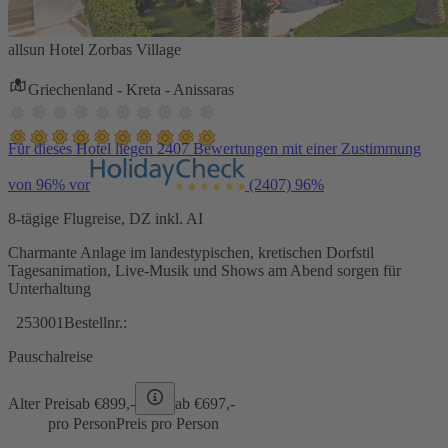
allsun Hotel Zorbas Village
Griechenland - Kreta - Anissaras
Für dieses Hotel liegen 2407 Bewertungen mit einer Zustimmung
von 96% vor
(2407)
96%
8-tägige Flugreise, DZ inkl. AI
Charmante Anlage im landestypischen, kretischen Dorfstil
Tagesanimation, Live-Musik und Shows am Abend sorgen für
Unterhaltung
253001
Bestellnr.:
Pauschalreise
Alter Preis
ab €
899,-
ab €
697,-
pro Person
Preis pro Person