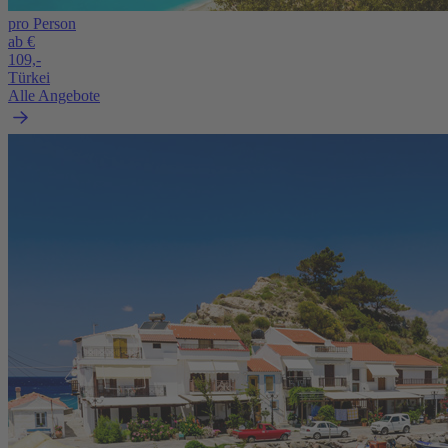
pro Person
ab €
109,-
Türkei
Alle Angebote