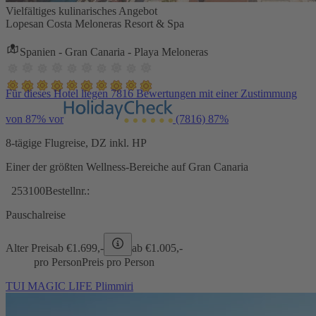
Vielfältiges kulinarisches Angebot
Lopesan Costa Meloneras Resort & Spa
Spanien - Gran Canaria - Playa Meloneras
Für dieses Hotel liegen 7816 Bewertungen mit einer Zustimmung
von 87% vor
(7816)
87%
8-tägige Flugreise, DZ inkl. HP
Einer der größten Wellness-Bereiche auf Gran Canaria
253100
Bestellnr.:
Pauschalreise
Alter Preis
ab €
1.699,-
ab €
1.005,-
pro Person
Preis pro Person
TUI MAGIC LIFE Plimmiri