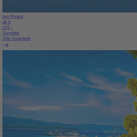
pro Person
ab €
291,-
Ägypten
Alle Angebote