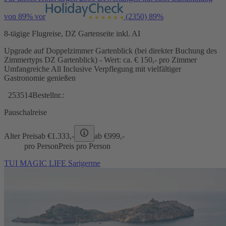
von 89% vor
(2350)
89%
8-tägige Flugreise, DZ Gartenseite inkl. AI
Upgrade auf Doppelzimmer Gartenblick (bei direkter Buchung des
Zimmertyps DZ Gartenblick) - Wert: ca. € 150,- pro Zimmer
Umfangreiche All Inclusive Verpflegung mit vielfältiger
Gastronomie genießen
253514
Bestellnr.:
Pauschalreise
Alter Preis
ab €
1.333,-
ab €
999,-
pro Person
Preis pro Person
TUI MAGIC LIFE Sarigerme