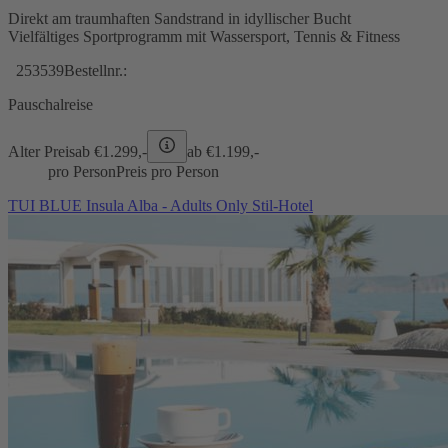
Direkt am traumhaften Sandstrand in idyllischer Bucht
Vielfältiges Sportprogramm mit Wassersport, Tennis & Fitness
253539
Bestellnr.:
Pauschalreise
Alter Preis
ab €
1.299,-
ab €
1.199,-
pro Person
Preis pro Person
TUI BLUE Insula Alba - Adults Only Stil-Hotel