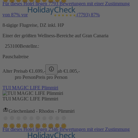
Für dieses Hotel liegen 7793 Bewertungen mit einer Zustimmung
von 87% vor
(7793)
87%
8-tägige Flugreise, DZ inkl. HP
Einer der größten Wellness-Bereiche auf Gran Canaria
253100
Bestellnr.:
Pauschalreise
Alter Preis
ab €
1.699,-
ab €
1.005,-
pro Person
Preis pro Person
TUI MAGIC LIFE Plimmiri
TUI MAGIC LIFE Plimmiri
Griechenland - Rhodos - Plimmiri
Für dieses Hotel liegen 2346 Bewertungen mit einer Zustimmung