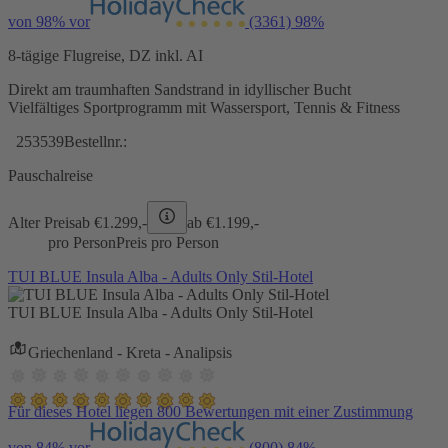
von 98% vor
(3361)
98%
8-tägige Flugreise, DZ inkl. AI
Direkt am traumhaften Sandstrand in idyllischer Bucht
Vielfältiges Sportprogramm mit Wassersport, Tennis & Fitness
253539
Bestellnr.:
Pauschalreise
Alter Preis
ab €
1.299,-
ab €
1.199,-
pro Person
Preis pro Person
TUI BLUE Insula Alba - Adults Only Stil-Hotel
TUI BLUE Insula Alba - Adults Only Stil-Hotel
Griechenland - Kreta - Analipsis
Für dieses Hotel liegen 800 Bewertungen mit einer Zustimmung
von 84% vor
(800)
84%