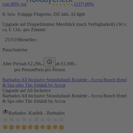
von 89% vor
(237)
89%
8- bzw. 9-tägige Flugreise, DZ inkl. AI light
Upgrade auf Doppelzimmer Meerblick (nach Verfügbarkeit) i.W.v.
ca. € 134,- pro Zimmer
253519
Bestellnr.:
Pauschalreise
Alter Preis
ab €
2.296,-
ab €
1.699,-
pro Person
Preis pro Person
Barbados All Inclusive Strandurlaub Roulette - Accra Beach Hotel
& Spa oder The Abidah by Accra
Upgrade auf All Inclusive
Barbados All Inclusive Strandurlaub Roulette - Accra Beach Hotel
& Spa oder The Abidah by Accra
Barbados -Karibik - Barbados