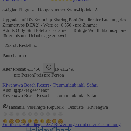
8-tägige Flugreise, Doppelzimmer Swim-Up inkl. AI
Upgrade auf DZ Swim Up Sharing Pool (bei direkter Buchung des
Zimmertyps DZX2) - Wert: ca. € 550,- pro Zimmer
Adults Only Stil-Hotel ab 16 Jahren – Ruhige Wohlfühlatmosphäre
für erholsame Urlaubstage zu zweit
253537
Bestellnr.:
Pauschalreise
Alter Preis
ab €
1.456,-
ab €
1.249,-
pro Person
Preis pro Person
Kiwengwa Beach Resort - Traumurlaub inkl. Safari
Ausflugspaket geschenkt
Kiwengwa Beach Resort - Traumurlaub inkl. Safari
Tansania, Vereinigte Republik - Ostküste - Kiwengwa
Für dieses Hotel liegen 237 Bewertungen mit einer Zustimmung