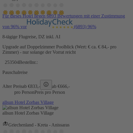
Für dieses Hotel liegen 6893 Bewertungen mit einer Zustimmung
von 96% vor
(6893)
96%
8-tägige Flugreise, DZ inkl. AI
Upgrade auf Doppelzimmer Poolblick (Wert: € ca. € 84,- pro
Zimmer) - nur solange der Vorrat reicht
253504
Bestellnr.:
Pauschalreise
Alter Preis
ab €
833,-
ab €
666,-
pro Person
Preis pro Person
allsun Hotel Zorbas Village
allsun Hotel Zorbas Village
Griechenland - Kreta - Anissaras