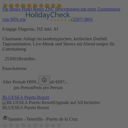
Für dieses Hotel liegen 2397 Bewertungen mit einer Zustimmung
von 96% vor
(2397)
96%
8-tägige Flugreise, DZ inkl. AI
Charmante Anlage im landestypischen, kretischen Dorfstil
Tagesanimation, Live-Musik und Shows am Abend sorgen für
Unterhaltung
253001
Bestellnr.:
Pauschalreise
Alter Preis
ab €
899,-
ab €
697,-
pro Person
Preis pro Person
BLUESEA Puerto Resort
Upgrade auf All Inclusive
BLUESEA Puerto Resort
Spanien - Teneriffa - Puerto de la Cruz