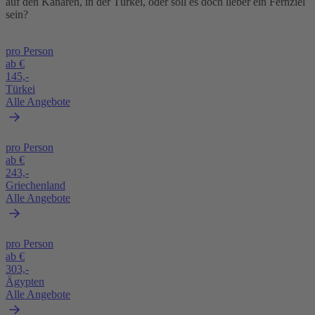
auf den Kanaren, in der Türkei, oder soll es doch lieber ein Fernziel
sein?
pro Person
ab €
145,-
Türkei
Alle Angebote
pro Person
ab €
243,-
Griechenland
Alle Angebote
pro Person
ab €
303,-
Ägypten
Alle Angebote