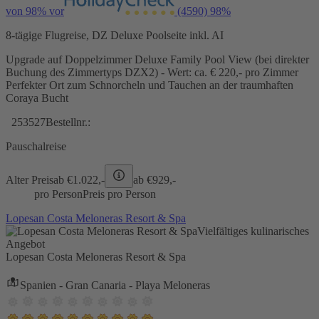
von 98% vor
(4590)
98%
8-tägige Flugreise, DZ Deluxe Poolseite inkl. AI
Upgrade auf Doppelzimmer Deluxe Family Pool View (bei direkter
Buchung des Zimmertyps DZX2) - Wert: ca. € 220,- pro Zimmer
Perfekter Ort zum Schnorcheln und Tauchen an der traumhaften
Coraya Bucht
253527
Bestellnr.:
Pauschalreise
Alter Preis
ab €
1.022,-
ab €
929,-
pro Person
Preis pro Person
Lopesan Costa Meloneras Resort & Spa
Vielfältiges kulinarisches
Angebot
Lopesan Costa Meloneras Resort & Spa
Spanien - Gran Canaria - Playa Meloneras