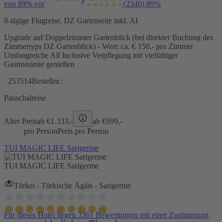
von 89% vor
(2346)
89%
8-tägige Flugreise, DZ Gartenseite inkl. AI
Upgrade auf Doppelzimmer Gartenblick (bei direkter Buchung des
Zimmertyps DZ Gartenblick) - Wert: ca. € 150,- pro Zimmer
Umfangreiche All Inclusive Verpflegung mit vielfältiger
Gastronomie genießen
253514
Bestellnr.:
Pauschalreise
Alter Preis
ab €
1.333,-
ab €
999,-
pro Person
Preis pro Person
TUI MAGIC LIFE Sarigerme
TUI MAGIC LIFE Sarigerme
Türkei - Türkische Ägäis - Sarigerme
Für dieses Hotel liegen 3361 Bewertungen mit einer Zustimmung