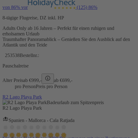
von 86% vor
(125)
86%
8-tägige Flugreise, DZ inkl. HP
Adults Only ab 16 Jahren – Perfekt für einen ruhigen und
erholsamen Urlaub
Traumhafter Panoramablick – Genießen Sie den Ausblick auf den
Atlantik und den Teide
253538
Bestellnr.:
Pauschalreise
Alter Preis
ab €
999,-
ab €
699,-
pro Person
Preis pro Person
R2 Lago Playa Park
Badeurlaub zum Spitzenpreis
R2 Lago Playa Park
Spanien - Mallorca - Cala Ratjada