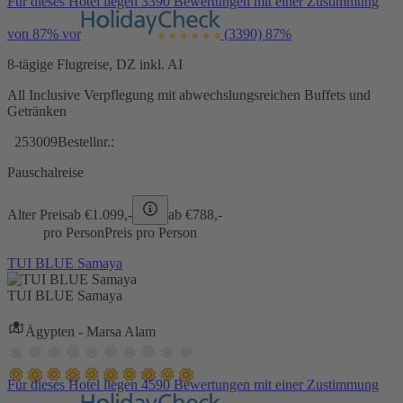
Für dieses Hotel liegen 3390 Bewertungen mit einer Zustimmung
von 87% vor
(3390)
87%
8-tägige Flugreise, DZ inkl. AI
All Inclusive Verpflegung mit abwechslungsreichen Buffets und
Getränken
253009
Bestellnr.:
Pauschalreise
Alter Preis
ab €
1.099,-
ab €
788,-
pro Person
Preis pro Person
TUI BLUE Samaya
TUI BLUE Samaya
Ägypten - Marsa Alam
Für dieses Hotel liegen 4590 Bewertungen mit einer Zustimmung