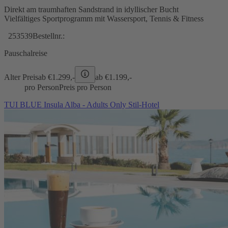
Direkt am traumhaften Sandstrand in idyllischer Bucht
Vielfältiges Sportprogramm mit Wassersport, Tennis & Fitness
253539
Bestellnr.:
Pauschalreise
Alter Preis
ab €
1.299,-
ab €
1.199,-
pro Person
Preis pro Person
TUI BLUE Insula Alba - Adults Only Stil-Hotel