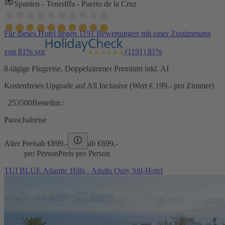
Spanien - Teneriffa - Puerto de la Cruz
Für dieses Hotel liegen 1191 Bewertungen mit einer Zustimmung
von 81% vor
(1191)
81%
8-tägige Flugreise, Doppelzimmer Premium inkl. AI
Kostenfreies Upgrade auf All Inclusive (Wert € 199.- pro Zimmer)
253500
Bestellnr.:
Pauschalreise
Alter Preis
ab €
899,-
ab €
699,-
pro Person
Preis pro Person
TUI BLUE Atlantic Hills - Adults Only Stil-Hotel