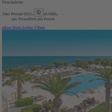
Pauschalreise
Alter Preis
ab €
833,-
ab €
666,-
pro Person
Preis pro Person
allsun Hotel Zorbas Village