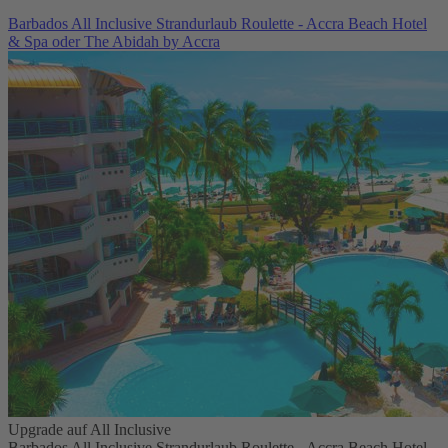
Barbados All Inclusive Strandurlaub Roulette - Accra Beach Hotel
& Spa oder The Abidah by Accra
Upgrade auf All Inclusive
Barbados All Inclusive Strandurlaub Roulette - Accra Beach Hotel