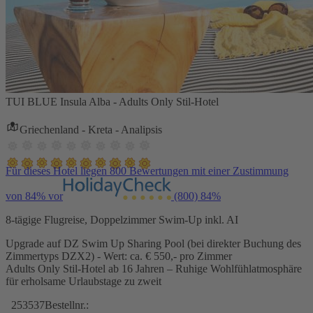
TUI BLUE Insula Alba - Adults Only Stil-Hotel
Griechenland - Kreta - Analipsis
Für dieses Hotel liegen 800 Bewertungen mit einer Zustimmung
von 84% vor
(800)
84%
8-tägige Flugreise, Doppelzimmer Swim-Up inkl. AI
Upgrade auf DZ Swim Up Sharing Pool (bei direkter Buchung des
Zimmertyps DZX2) - Wert: ca. € 550,- pro Zimmer
Adults Only Stil-Hotel ab 16 Jahren – Ruhige Wohlfühlatmosphäre
für erholsame Urlaubstage zu zweit
253537
Bestellnr.: