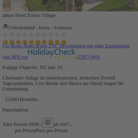
allsun Hotel Zorbas Village
Griechenland - Kreta - Anissaras
Für dieses Hotel liegen 2397 Bewertungen mit einer Zustimmung
von 96% vor
(2397)
96%
8-tägige Flugreise, DZ inkl. AI
Charmante Anlage im landestypischen, kretischen Dorfstil
Tagesanimation, Live-Musik und Shows am Abend sorgen für
Unterhaltung
253001
Bestellnr.:
Pauschalreise
Alter Preis
ab €
899,-
ab €
697,-
pro Person
Preis pro Person