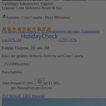
Vielfältiges kulinarisches Angebot
Lopesan Costa Meloneras Resort & Spa
Spanien - Gran Canaria - Playa Meloneras
Für dieses Hotel liegen 7793 Bewertungen mit einer Zustimmung
von 87% vor
(7793)
87%
8-tägige Flugreise, DZ inkl. HP
Einer der größten Wellness-Bereiche auf Gran Canaria
253100
Bestellnr.:
Pauschalreise
Alter Preis
ab €
1.699,-
ab €
1.005,-
pro Person
Preis pro Person
TUI MAGIC LIFE Plimmiri