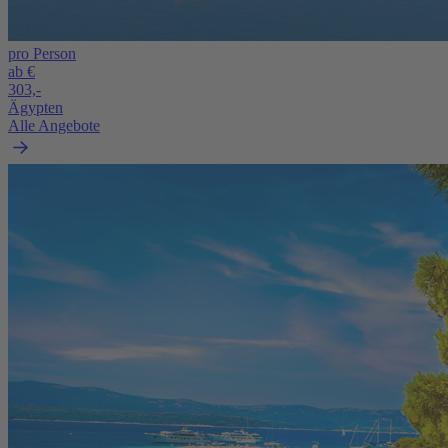
pro Person
ab €
303,-
Ägypten
Alle Angebote