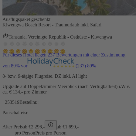
Ausflugspaket geschenkt
Kiwengwa Beach Resort - Traumurlaub inkl. Safari
Tansania, Vereinigte Republik - Ostküste - Kiwengwa
Für dieses Hotel liegen 237 Bewertungen mit einer Zustimmung
von 89% vor
(237)
89%
8- bzw. 9-tägige Flugreise, DZ inkl. AI light
Upgrade auf Doppelzimmer Meerblick (nach Verfügbarkeit) i.W.v.
ca. € 134,- pro Zimmer
253519
Bestellnr.:
Pauschalreise
Alter Preis
ab €
2.296,-
ab €
1.699,-
pro Person
Preis pro Person