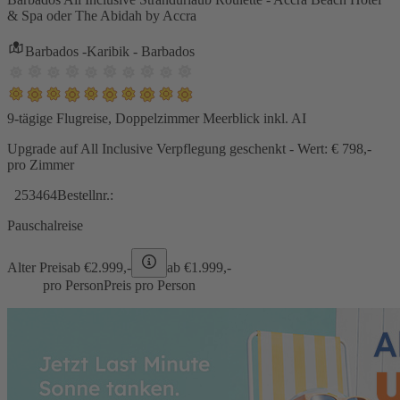
& Spa oder The Abidah by Accra
Barbados -Karibik - Barbados
9-tägige Flugreise, Doppelzimmer Meerblick inkl. AI
Upgrade auf All Inclusive Verpflegung geschenkt - Wert: € 798,-
pro Zimmer
253464
Bestellnr.:
Pauschalreise
Alter Preis
ab €
2.999,-
ab €
1.999,-
pro Person
Preis pro Person