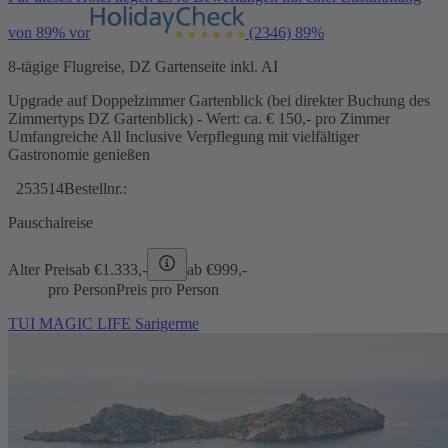
von 89% vor
(2346)
89%
8-tägige Flugreise, DZ Gartenseite inkl. AI
Upgrade auf Doppelzimmer Gartenblick (bei direkter Buchung des
Zimmertyps DZ Gartenblick) - Wert: ca. € 150,- pro Zimmer
Umfangreiche All Inclusive Verpflegung mit vielfältiger
Gastronomie genießen
253514
Bestellnr.:
Pauschalreise
Alter Preis
ab €
1.333,-
ab €
999,-
pro Person
Preis pro Person
TUI MAGIC LIFE Sarigerme