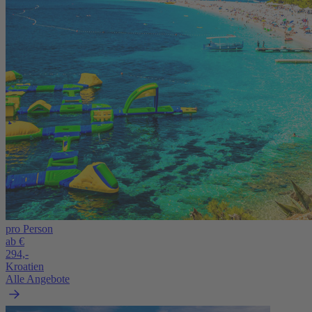
pro Person
ab €
294,-
Kroatien
Alle Angebote