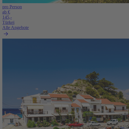
pro Person
ab €
145,-
Türkei
Alle Angebote