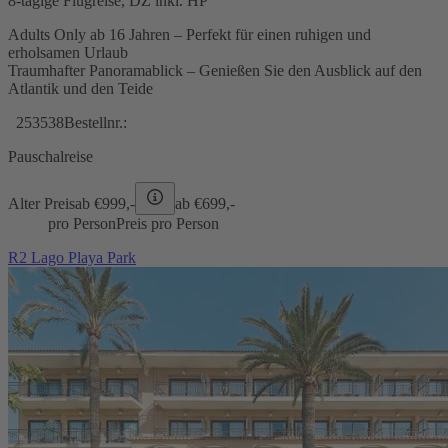
8-tägige Flugreise, DZ inkl. HP
Adults Only ab 16 Jahren – Perfekt für einen ruhigen und
erholsamen Urlaub
Traumhafter Panoramablick – Genießen Sie den Ausblick auf den
Atlantik und den Teide
253538
Bestellnr.:
Pauschalreise
Alter Preis
ab €
999,-
ab €
699,-
pro Person
Preis pro Person
R2 Lago Playa Park