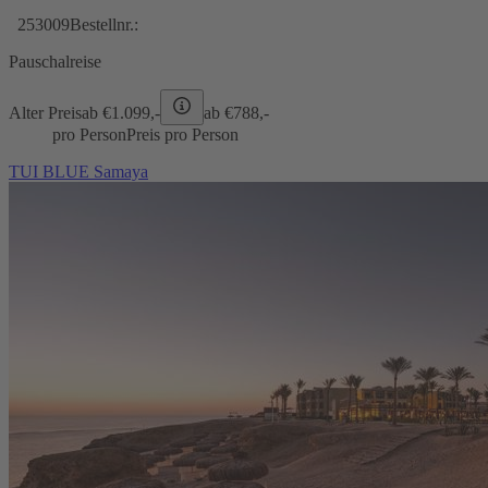
253009
Bestellnr.:
Pauschalreise
Alter Preis
ab €
1.099,-
ab €
788,-
pro Person
Preis pro Person
TUI BLUE Samaya