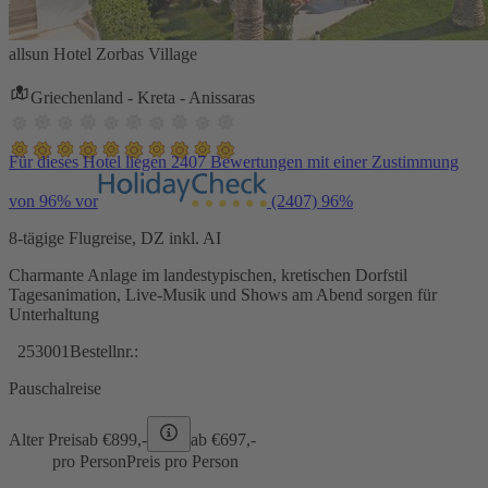
allsun Hotel Zorbas Village
Griechenland - Kreta - Anissaras
Für dieses Hotel liegen 2407 Bewertungen mit einer Zustimmung
von 96% vor
(2407)
96%
8-tägige Flugreise, DZ inkl. AI
Charmante Anlage im landestypischen, kretischen Dorfstil
Tagesanimation, Live-Musik und Shows am Abend sorgen für
Unterhaltung
253001
Bestellnr.:
Pauschalreise
Alter Preis
ab €
899,-
ab €
697,-
pro Person
Preis pro Person