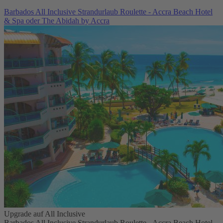
Barbados All Inclusive Strandurlaub Roulette - Accra Beach Hotel
& Spa oder The Abidah by Accra
Upgrade auf All Inclusive
Barbados All Inclusive Strandurlaub Roulette - Accra Beach Hotel