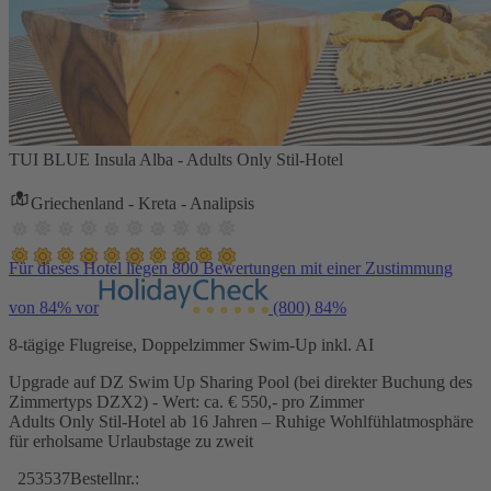
TUI BLUE Insula Alba - Adults Only Stil-Hotel
Griechenland - Kreta - Analipsis
Für dieses Hotel liegen 800 Bewertungen mit einer Zustimmung
von 84% vor
(800)
84%
8-tägige Flugreise, Doppelzimmer Swim-Up inkl. AI
Upgrade auf DZ Swim Up Sharing Pool (bei direkter Buchung des
Zimmertyps DZX2) - Wert: ca. € 550,- pro Zimmer
Adults Only Stil-Hotel ab 16 Jahren – Ruhige Wohlfühlatmosphäre
für erholsame Urlaubstage zu zweit
253537
Bestellnr.: