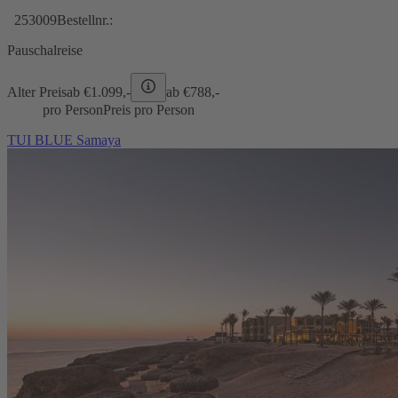
253009
Bestellnr.:
Pauschalreise
Alter Preis
ab €
1.099,-
ab €
788,-
pro Person
Preis pro Person
TUI BLUE Samaya