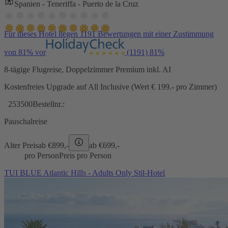
Spanien - Teneriffa - Puerto de la Cruz
Für dieses Hotel liegen 1191 Bewertungen mit einer Zustimmung
von 81% vor
(1191)
81%
8-tägige Flugreise, Doppelzimmer Premium inkl. AI
Kostenfreies Upgrade auf All Inclusive (Wert € 199.- pro Zimmer)
253500
Bestellnr.:
Pauschalreise
Alter Preis
ab €
899,-
ab €
699,-
pro Person
Preis pro Person
TUI BLUE Atlantic Hills - Adults Only Stil-Hotel