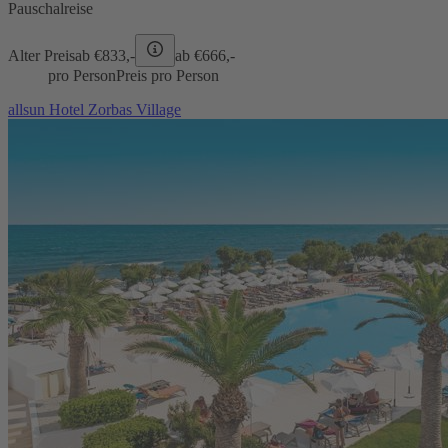
Pauschalreise
Alter Preis
ab €
833,-
ab €
666,-
pro Person
Preis pro Person
allsun Hotel Zorbas Village