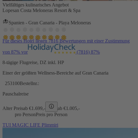
Vielfältiges kulinarisches Angebot
Lopesan Costa Meloneras Resort & Spa
Spanien - Gran Canaria - Playa Meloneras
Für dieses Hotel liegen 7816 Bewertungen mit einer Zustimmung
von 87% vor
(7816)
87%
8-tägige Flugreise, DZ inkl. HP
Einer der größten Wellness-Bereiche auf Gran Canaria
253100
Bestellnr.:
Pauschalreise
Alter Preis
ab €
1.699,-
ab €
1.005,-
pro Person
Preis pro Person
TUI MAGIC LIFE Plimmiri