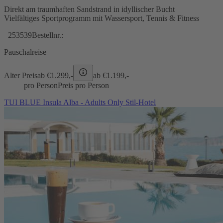
Direkt am traumhaften Sandstrand in idyllischer Bucht
Vielfältiges Sportprogramm mit Wassersport, Tennis & Fitness
253539
Bestellnr.:
Pauschalreise
Alter Preis
ab €
1.299,-
ab €
1.199,-
pro Person
Preis pro Person
TUI BLUE Insula Alba - Adults Only Stil-Hotel