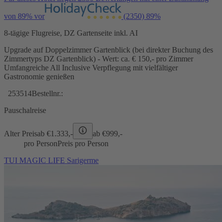
von 89% vor
(2350)
89%
8-tägige Flugreise, DZ Gartenseite inkl. AI
Upgrade auf Doppelzimmer Gartenblick (bei direkter Buchung des
Zimmertyps DZ Gartenblick) - Wert: ca. € 150,- pro Zimmer
Umfangreiche All Inclusive Verpflegung mit vielfältiger
Gastronomie genießen
253514
Bestellnr.:
Pauschalreise
Alter Preis
ab €
1.333,-
ab €
999,-
pro Person
Preis pro Person
TUI MAGIC LIFE Sarigerme