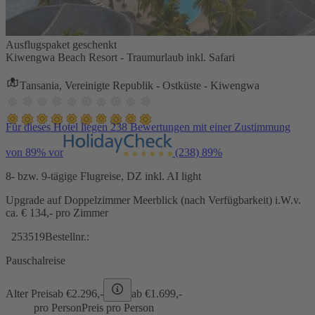
Ausflugspaket geschenkt
Kiwengwa Beach Resort - Traumurlaub inkl. Safari
Tansania, Vereinigte Republik - Ostküste - Kiwengwa
Für dieses Hotel liegen 238 Bewertungen mit einer Zustimmung
von 89% vor
(238)
89%
8- bzw. 9-tägige Flugreise, DZ inkl. AI light
Upgrade auf Doppelzimmer Meerblick (nach Verfügbarkeit) i.W.v.
ca. € 134,- pro Zimmer
253519
Bestellnr.:
Pauschalreise
Alter Preis
ab €
2.296,-
ab €
1.699,-
pro Person
Preis pro Person