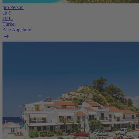
pro Person
ab €
199,-
Türkei
Alle Angebote