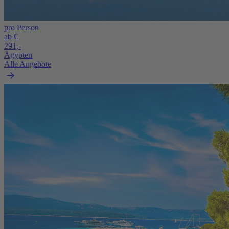
pro Person
ab €
291,-
Ägypten
Alle Angebote