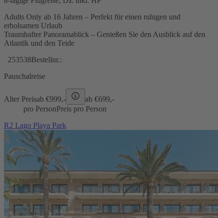
8-tägige Flugreise, DZ inkl. HP
Adults Only ab 16 Jahren – Perfekt für einen ruhigen und
erholsamen Urlaub
Traumhafter Panoramablick – Genießen Sie den Ausblick auf den
Atlantik und den Teide
253538
Bestellnr.:
Pauschalreise
Alter Preis
ab €
999,-
ab €
699,-
pro Person
Preis pro Person
R2 Lago Playa Park