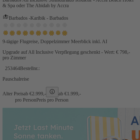
& Spa oder The Abidah by Accra
Barbados -Karibik - Barbados
9-tägige Flugreise, Doppelzimmer Meerblick inkl. AI
Upgrade auf All Inclusive Verpflegung geschenkt - Wert: € 798,-
pro Zimmer
253464
Bestellnr.:
Pauschalreise
Alter Preis
ab €
2.999,-
ab €
1.999,-
pro Person
Preis pro Person