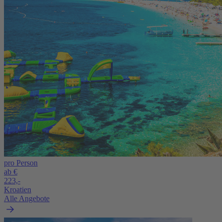
pro Person
ab €
223,-
Kroatien
Alle Angebote