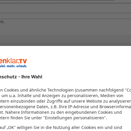
en.
el in einem Paket kombiniert werden – das spart Zeit und Geld. Nutzen 
en!