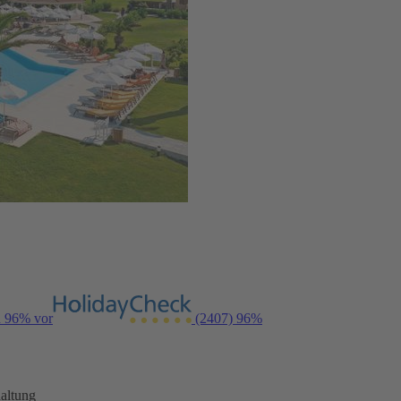
n 96% vor
(2407)
96%
altung