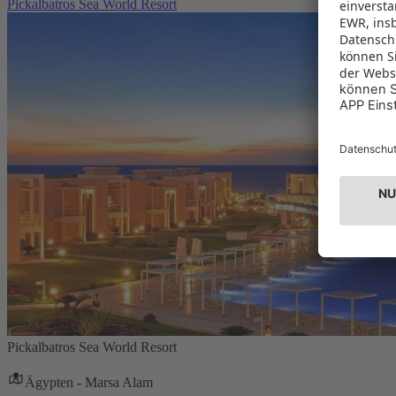
Pickalbatros Sea World Resort
Pickalbatros Sea World Resort
Ägypten - Marsa Alam