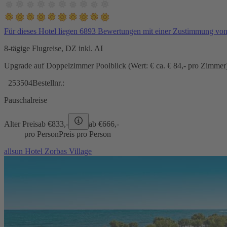
Für dieses Hotel liegen 6893 Bewertungen mit einer Zustimmung vo
8-tägige Flugreise, DZ inkl. AI
Upgrade auf Doppelzimmer Poolblick (Wert: € ca. € 84,- pro Zimmer) 
253504
Bestellnr.:
Pauschalreise
Alter Preis
ab €
833,-
ab €
666,-
pro Person
Preis pro Person
allsun Hotel Zorbas Village