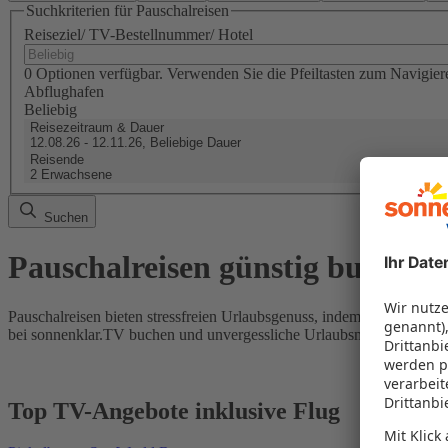
Suchkriterien für Pauschalreisen
Reiseziel/ TV-Bestellnummer/ Hotel
0 Optionen verfügbar. Verwenden Sie die Pfeiltasten zum Navigier
Abflughafen
Beliebig
Reisezeitraum & Dauer
12.08.26 - 12.11.26, Beliebige Dauer
Reisende
2 Erwachsene
Suchen
Pauschalreisen günstig buchen
Pauschalreisen bieten stressfreien Urlaubsgenuss, indem Flug und Hot
bei sonnenklar.TV buchen und unvergessliche Urlaubsmomente erleb
Top TV-Angebote inklusive Flug